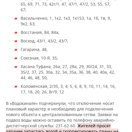
ВОДНЫЕ ВИДЫ СПОРТА
ОБРАЗОВАНИЕ
65, 69, 71, 73, 42г/1, 47, 47/1, 47/2, 53, 55, 57,
67;
ХОККЕЙ С МЯЧОМ
ПРОИСШЕСТВИЯ
Васильченко, 1, 1к2, 1к3, 1к153, 1а, 1б, 1в, 9,
9к2, 63;
Восстания, 84, 84а;
Восход, 43/1, 43/2, 43/7;
Гагарина, 48;
Союзная, 10-Я, 35;
Хасана Туфана, 26а, 27, 28а, 29, 30/24, 31, 33,
35/2, 37, 25, 30а, 32, 34, 35а, 36, 38, 40, 40а, 42,
44, 46, 48, 50;
Коломенская, 2/35, 3, 4, 5, 6, 8, 9, 10, 11, 14, 16,
17, 18, 20, 26; 8г/9, 12
В «Водоканале» подчеркнули, что отключение носит
плановый характер и необходимо для подключения
нового объекта к централизованным сетям. Заявки на
подвоз воды можно оставить по телефону аварийно-
диспетчерской службы: 231-62-60.
Жителей просят
заранее запастись водой и скорректировать планы на