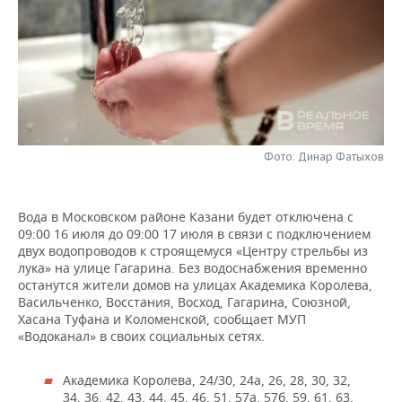
НЕФТЕХИМИЯ
РОЗНИЧНАЯ ТОРГОВЛЯ
НОВОСТИ ТЕХНОЛОГИЙ
МЕРОПРИЯТИЯ
НЕФТЬ
ТРАНСПОРТ
IT
НОВОСТИ МЕРОПРИЯТИЙ
СПОРТ
ОПК
УСЛУГИ
МЕДИА
ВЫЕЗДНАЯ РЕДАКЦИЯ
НОВОСТИ СПОРТА
ОБЩЕСТВО
ЭНЕРГЕТИКА
ТЕЛЕКОММУНИКАЦИИ
БИЗНЕС-БРАНЧИ
ФУТБОЛ
НОВОСТИ ОБЩЕСТВА
ФОТОГАЛЕРЕЯ
Фото: Динар Фатыхов
ONLINE-КОНФЕРЕНЦИИ
ХОККЕЙ
ВЛАСТЬ
СЮЖЕТЫ
Вода в Московском районе Казани будет отключена с
09:00 16 июля до 09:00 17 июля в связи с подключением
ОТКРЫТАЯ ЛЕКЦИЯ
БАСКЕТБОЛ
ИНФРАСТРУКТУРА
СПРАВОЧНИК
двух водопроводов к строящемуся «Центру стрельбы из
лука» на улице Гагарина. Без водоснабжения временно
ВОЛЕЙБОЛ
ИСТОРИЯ
СПИСОК ПЕРСОН
ПОЛНАЯ ВЕРСИЯ
останутся жители домов на улицах Академика Королева,
Васильченко, Восстания, Восход, Гагарина, Союзной,
Хасана Туфана и Коломенской, сообщает МУП
КИБЕРСПОРТ
КУЛЬТУРА
СПИСОК КОМПАНИЙ
«Водоканал» в своих социальных сетях.
ФИГУРНОЕ КАТАНИЕ
МЕДИЦИНА
Академика Королева, 24/30, 24а, 26, 28, 30, 32,
34, 36, 42, 43, 44, 45, 46, 51, 57а, 57б, 59, 61, 63,