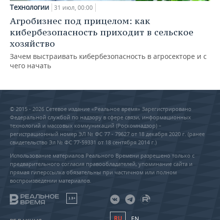
Технологии
31 июл, 00:00
Агробизнес под прицелом: как
кибербезопасность приходит в сельское
хозяйство
Зачем выстраивать кибербезопасность в агросекторе и с
чего начать
© 2015 - 2026 Сетевое издание «Реальное время» Зарегистрировано
Федеральной службой по надзору в сфере связи, информационных
технологий и массовых коммуникаций (Роскомнадзор) –
регистрационный номер ЭЛ № ФС 77 - 79627 от 18 декабря 2020 г. (ранее
свидетельство Эл № ФС 77-59331 от 18 сентября 2014 г.)
Использование материалов Реального Времени разрешено только с
предварительного согласия правообладателей, упоминание сайта и
прямая гиперссылка обязательны при частичном или полном
воспроизведении материалов.
18+
RU
EN