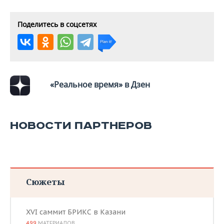
ВОДНЫЕ ВИДЫ СПОРТА
ОБРАЗОВАНИЕ
ХОККЕЙ С МЯЧОМ
ПРОИСШЕСТВИЯ
Поделитесь в соцсетях
«Реальное время» в Дзен
НОВОСТИ ПАРТНЕРОВ
Сюжеты
XVI саммит БРИКС в Казани
499
МАТЕРИАЛОВ