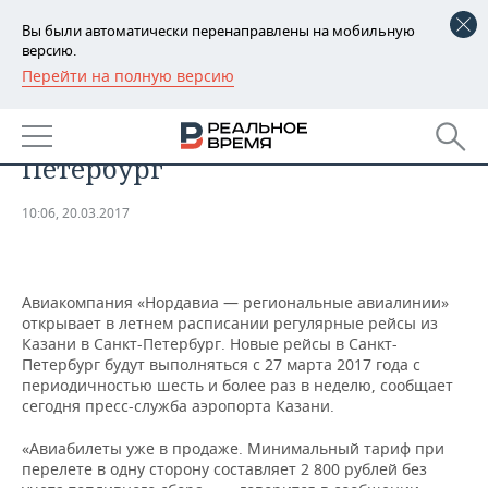
Вы были автоматически перенаправлены на мобильную
версию.
Перейти на полную версию
РЕГИОНЫ
«Нордавиа» запустит новый
БАШКОРТОСТАН
НОВОСТИ
рейс из Казани в Санкт-
Петербург
ТАТАРСТАН
АНАЛИТИКА
10:06, 20.03.2017
УДМУРТИЯ
НОВОСТИ АНАЛИТИКИ
ЭКОНОМИКА
ДЕКЛАРАЦИИ О ДОХОДАХ
НОВОСТИ ЭКОНОМИКИ
ПРОМЫШЛЕННОСТЬ
Авиакомпания «Нордавиа — региональные авиалинии»
открывает в летнем расписании регулярные рейсы из
КОРОЛИ ГОСЗАКАЗА ПФО
ФИНАНСЫ
НОВОСТИ
НЕДВИЖИМОСТЬ
Казани в Санкт-Петербург. Новые рейсы в Санкт-
ПРОМЫШЛЕННОСТИ
Петербург будут выполняться с 27 марта 2017 года с
ВУЗЫ ТАТАРСТАНА
БАНКИ
НОВОСТИ НЕДВИЖИМОСТИ
АВТО
периодичностью шесть и более раз в неделю, сообщает
АГРОПРОМ
сегодня пресс-служба аэропорта Казани.
КОМУ ПРИНАДЛЕЖАТ
БЮДЖЕТ
НОВОСТИ АВТО
БИЗНЕС
ТОРГОВЫЕ ЦЕНТРЫ
МАШИНОСТРОЕНИЕ
«Авиабилеты уже в продаже. Минимальный тариф при
ТАТАРСТАНА
перелете в одну сторону составляет 2 800 рублей без
ИНВЕСТИЦИИ
НОВОСТИ БИЗНЕСА
ТЕХНОЛОГИИ