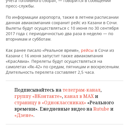
учета топливного сбора», — говорится в сообщении
НЕФТЕХИМИЯ
пресс-службы.
РОЗНИЧНАЯ ТОРГОВЛЯ
НОВОСТИ ТЕХНОЛОГИЙ
МЕРОПРИЯТИЯ
НЕФТЬ
По информации аэропорта, также в летнем расписании
данная авиакомпания сохранит рейс из Казани в Сочи.
ТРАНСПОРТ
IT
НОВОСТИ МЕРОПРИЯТИЙ
СПОРТ
Вылеты будут осуществляться с 10 июня по 30 сентября
ОПК
2017 года с периодичностью два раза в неделю — по
УСЛУГИ
МЕДИА
ВЫЕЗДНАЯ РЕДАКЦИЯ
НОВОСТИ СПОРТА
ОБЩЕСТВО
вторникам и субботам.
ЭНЕРГЕТИКА
Как ранее писало «Реальное время»,
ТЕЛЕКОММУНИКАЦИИ
БИЗНЕС-БРАНЧИ
ФУТБОЛ
НОВОСТИ ОБЩЕСТВА
рейсы
в Сочи из
ФОТОГАЛЕРЕЯ
Казани с 16 июня запустит также авиакомпания
«КрасАвиа». Перелеты будут осуществляться на
ONLINE-КОНФЕРЕНЦИИ
ХОККЕЙ
ВЛАСТЬ
СЮЖЕТЫ
самолетах «Як-42» по средам, пятницам и воскресеньям.
Длительность перелета составляет 2,5 часа.
ОТКРЫТАЯ ЛЕКЦИЯ
БАСКЕТБОЛ
ИНФРАСТРУКТУРА
СПРАВОЧНИК
Подписывайтесь на
телеграм-канал
,
ВОЛЕЙБОЛ
ИСТОРИЯ
СПИСОК ПЕРСОН
ПОЛНАЯ ВЕРСИЯ
группу «ВКонтакте»
,
канал в MAX
и
страницу в «Одноклассниках»
«Реального
КИБЕРСПОРТ
КУЛЬТУРА
СПИСОК КОМПАНИЙ
времени». Ежедневные видео на
Rutube
и
«Дзене»
.
ФИГУРНОЕ КАТАНИЕ
МЕДИЦИНА