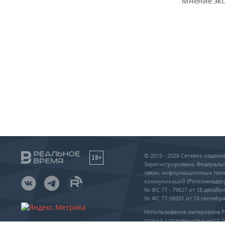
Мнение экс
© 2015 - 2026 Сетевое издан
18+
Зарегистрировано Федеральн
связи, информационных техн
коммуникаций (Роскомнадзо
№ ФС 77 - 79627 от 18 декабря
№ ФС 77-59331 от 18 сентября 
Использование материалов 
только с предварительного с