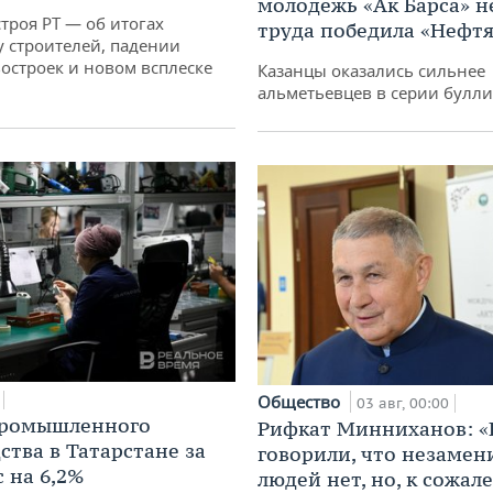
молодежь «Ак Барса» н
троя РТ — об итогах
труда победила «Нефт
у строителей, падении
остроек и новом всплеске
Казанцы оказались сильнее
альметьевцев в серии булл
Общество
03 авг, 00:00
промышленного
Рифкат Минниханов: «
ства в Татарстане за
говорили, что незаме
 на 6,2%
людей нет, но, к сожал