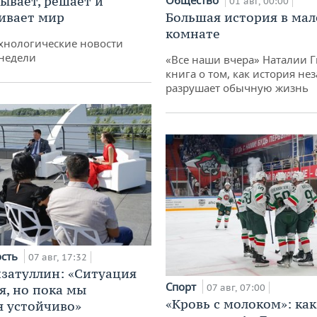
ывает, решает и
Общество
01 авг, 00:00
ивает мир
Большая история в ма
комнате
хнологические новости
недели
«Все наши вчера» Наталии 
книга о том, как история не
разрушает обычную жизнь
ость
07 авг, 17:32
затуллин: «Ситуация
Спорт
я, но пока мы
07 авг, 07:00
«Кровь с молоком»: как
 устойчиво»