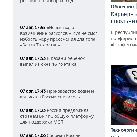
россиян на выборах в ГД
Общество
Карьерны
школьни
«Не взятка, а
07 авг, 17:55
В республи
возмещение расходов!»: суд не смог
профориен
избрать меру пресечения для топа
«Професси
«Банка Татарстан»
В Казани ребенок
07 авг, 17:53
выпал из окна 16-го этажа
Производство водки и
07 авг, 17:43
коньяка в России снизилось
Россия предложила
07 авг, 17:23
странам БРИКС общую платформу
для поддержки МСП
Технологи
Сборная России
07 авг, 17:06