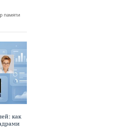
р памяти
ей: как
кадрами