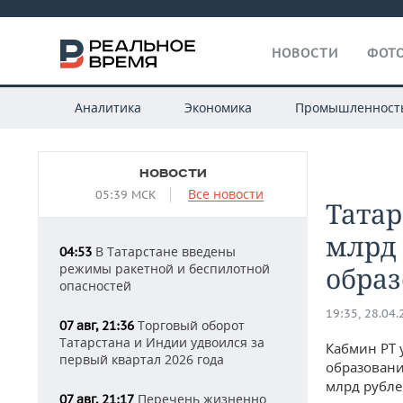
НОВОСТИ
ФОТО
Аналитика
Экономика
Промышленност
НОВОСТИ
Все новости
05:39 МСК
Татар
млрд 
В Татарстане введены
04:53
режимы ракетной и беспилотной
образ
опасностей
19:35, 28.04
Торговый оборот
07 авг, 21:36
Татарстана и Индии удвоился за
Кабмин РТ 
первый квартал 2026 года
образовани
млрд рубле
Перечень жизненно
07 авг, 21:17