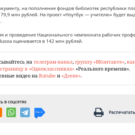
окументу, на пополнение фондов библиотек республики пл
179,9 млн рублей. На проект «Ноутбук — учителю» будет вы
.
я и проведение Национального чемпионата рабочих проф
 Russia оценивается в 142 млн рублей.
сывайтесь на
телеграм-канал
,
группу «ВКонтакте»
,
кан
страницу в «Одноклассниках»
«Реального времени».
евные видео на
Rutube
и
«Дзене»
.
ь в соцсетях
Распечатать