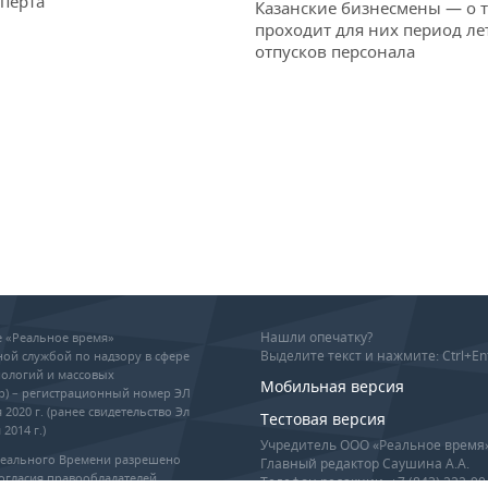
перта
Казанские бизнесмены — о т
проходит для них период ле
отпусков персонала
Нашли опечатку?
ие «Реальное время»
Выделите текст и нажмите: Ctrl+En
ой службой по надзору в сфере
ологий и массовых
Мобильная версия
р) – регистрационный номер ЭЛ
 2020 г. (ранее свидетельство Эл
Тестовая версия
2014 г.)
Учредитель ООО «Реальное время
Реального Времени разрешено
Главный редактор Саушина А.А.
огласия правообладателей,
Телефон редакции: +7 (843) 222-90