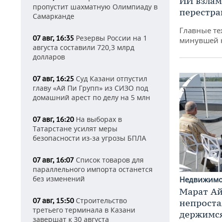
ИИ взлам
пропустит шахматную Олимпиаду в
перестра
Самарканде
Главные те
Резервы России на 1
07 авг, 16:35
минувшей 
августа составили 720,3 млрд
долларов
Суд Казани отпустил
07 авг, 16:25
главу «Ай Пи Групп» из СИЗО под
домашний арест по делу на 5 млн
На выборах в
07 авг, 16:20
Татарстане усилят меры
безопасности из-за угрозы БПЛА
Список товаров для
07 авг, 16:07
параллельного импорта останется
без изменений
Недвижим
Марат Ай
Строительство
07 авг, 15:50
непроста
третьего терминала в Казани
держимся
завершат к 30 августа