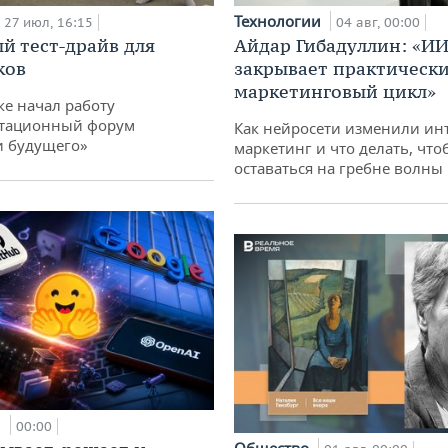
Технологии
27 июл, 16:15
04 авг, 00:00
й тест-драйв для
Айдар Гибадуллин: «ИИ
ков
закрывает практически
маркетинговый цикл»
ке начал работу
тационный форум
Как нейросети изменили ин
и будущего»
маркетинг и что делать, что
оставаться на гребне волны
и
00:00