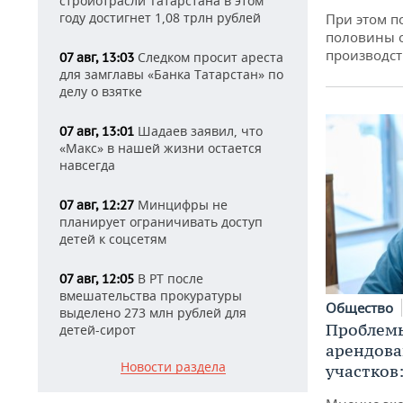
стройотрасли Татарстана в этом
году достигнет 1,08 трлн рублей
При этом п
половины 
производст
Следком просит ареста
07 авг, 13:03
для замглавы «Банка Татарстан» по
делу о взятке
Шадаев заявил, что
07 авг, 13:01
«Макс» в нашей жизни остается
навсегда
Минцифры не
07 авг, 12:27
планирует ограничивать доступ
детей к соцсетям
В РТ после
07 авг, 12:05
вмешательства прокуратуры
Общество
выделено 273 млн рублей для
Проблемы
детей-сирот
арендов
Новости раздела
участков