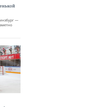
ленькой
Гинзбург —
заметно