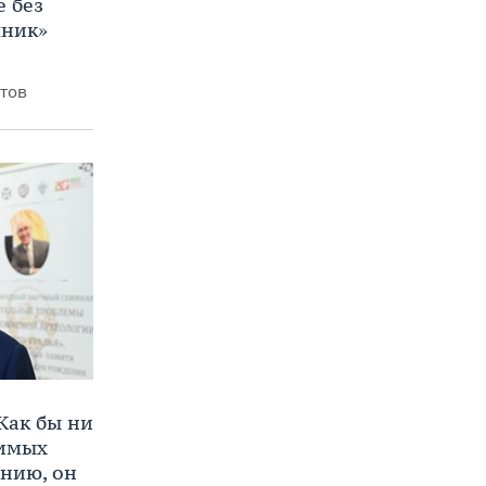
е без
яник»
итов
Как бы ни
нимых
ению, он