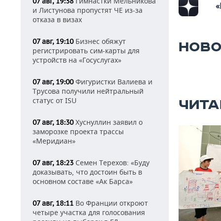
Гимнастки Мельникова
07 авг, 19:38
«
и Листунова пропустят ЧЕ из-за
отказа в визах
Бизнес обяжут
07 авг, 19:10
НОВО
регистрировать сим-карты для
устройств на «Госуслугах»
Фигуристки Валиева и
07 авг, 19:00
Трусова получили нейтральный
статус от ISU
ЧИТА
Хуснуллин заявил о
07 авг, 18:30
заморозке проекта трассы
«Меридиан»
Семен Терехов: «Буду
07 авг, 18:23
доказывать, что достоин быть в
основном составе «Ак Барса»
Во Франции откроют
07 авг, 18:11
четыре участка для голосования