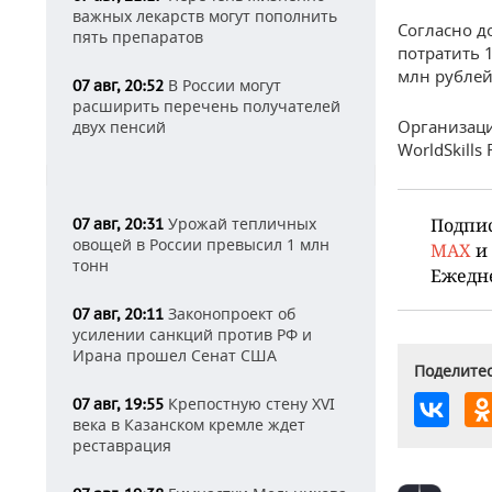
важных лекарств могут пополнить
Согласно д
пять препаратов
потратить 
млн рублей
В России могут
07 авг, 20:52
расширить перечень получателей
Организаци
двух пенсий
WorldSkills
Урожай тепличных
Подпи
07 авг, 20:31
овощей в России превысил 1 млн
MAX
и
тонн
Ежедн
Законопроект об
07 авг, 20:11
усилении санкций против РФ и
Ирана прошел Сенат США
Поделитес
Крепостную стену XVI
07 авг, 19:55
века в Казанском кремле ждет
реставрация