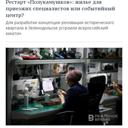
Рестарт «Полукамушков»: жилье для
приезжих специалистов или событийный
центр?
Для разработки концепции реновации исторического
квартала в Зеленодольске устроили всероссийский
хакатон