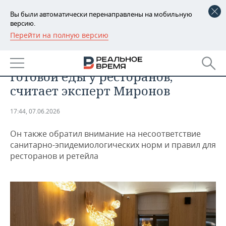
Вы были автоматически перенаправлены на мобильную
версию.
Перейти на полную версию
РЕГИОНЫ
БИЗНЕС
Ретейл заберет часть рынка
БАШКОРТОСТАН
НОВОСТИ
готовой еды у ресторанов,
ТАТАРСТАН
АНАЛИТИКА
считает эксперт Миронов
УДМУРТИЯ
НОВОСТИ АНАЛИТИКИ
ЭКОНОМИКА
17:44, 07.06.2026
ДЕКЛАРАЦИИ О ДОХОДАХ
НОВОСТИ ЭКОНОМИКИ
ПРОМЫШЛЕННОСТЬ
Он также обратил внимание на несоответствие
санитарно-эпидемиологических норм и правил для
КОРОЛИ ГОСЗАКАЗА ПФО
ФИНАНСЫ
НОВОСТИ
НЕДВИЖИМОСТЬ
ресторанов и ретейла
ПРОМЫШЛЕННОСТИ
ВУЗЫ ТАТАРСТАНА
БАНКИ
НОВОСТИ НЕДВИЖИМОСТИ
АВТО
АГРОПРОМ
КОМУ ПРИНАДЛЕЖАТ
БЮДЖЕТ
НОВОСТИ АВТО
БИЗНЕС
ТОРГОВЫЕ ЦЕНТРЫ
МАШИНОСТРОЕНИЕ
ТАТАРСТАНА
ИНВЕСТИЦИИ
НОВОСТИ БИЗНЕСА
ТЕХНОЛОГИИ