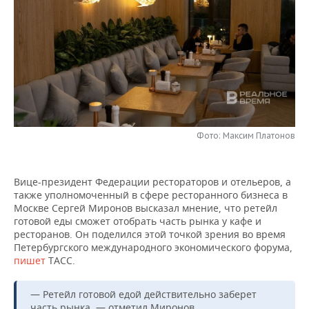
НЕФТЕХИМИЯ
РОЗНИЧНАЯ ТОРГОВЛЯ
НОВОСТИ ТЕХНОЛОГИЙ
МЕРОПРИЯТИЯ
НЕФТЬ
ТРАНСПОРТ
IT
НОВОСТИ МЕРОПРИЯТИЙ
СПОРТ
ОПК
УСЛУГИ
МЕДИА
ВЫЕЗДНАЯ РЕДАКЦИЯ
НОВОСТИ СПОРТА
ОБЩЕСТВО
ЭНЕРГЕТИКА
ТЕЛЕКОММУНИКАЦИИ
БИЗНЕС-БРАНЧИ
ФУТБОЛ
НОВОСТИ ОБЩЕСТВА
ФОТОГАЛЕРЕЯ
Фото: Максим Платонов
ONLINE-КОНФЕРЕНЦИИ
ХОККЕЙ
ВЛАСТЬ
СЮЖЕТЫ
Вице-президент Федерации рестораторов и отельеров, а
ОТКРЫТАЯ ЛЕКЦИЯ
БАСКЕТБОЛ
ИНФРАСТРУКТУРА
СПРАВОЧНИК
также уполномоченный в сфере ресторанного бизнеса в
Москве Сергей Миронов высказал мнение, что ретейл
ВОЛЕЙБОЛ
ИСТОРИЯ
СПИСОК ПЕРСОН
ПОЛНАЯ ВЕРСИЯ
готовой еды сможет отобрать часть рынка у кафе и
ресторанов. Он поделился этой точкой зрения во время
КИБЕРСПОРТ
КУЛЬТУРА
СПИСОК КОМПАНИЙ
Петербургского международного экономического форума,
пишет
ТАСС.
ФИГУРНОЕ КАТАНИЕ
МЕДИЦИНА
— Ретейл готовой едой действительно заберет
часть рынка, — отметил Миронов.