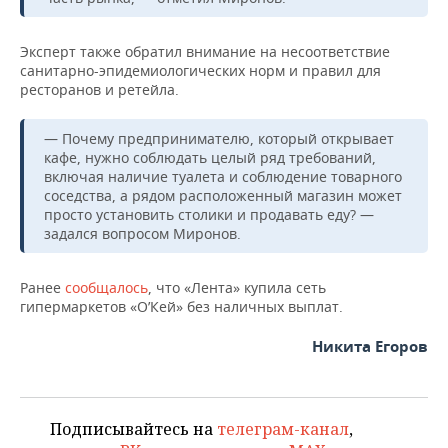
ВОДНЫЕ ВИДЫ СПОРТА
ОБРАЗОВАНИЕ
ХОККЕЙ С МЯЧОМ
ПРОИСШЕСТВИЯ
Эксперт также обратил внимание на несоответствие
санитарно-эпидемиологических норм и правил для
ресторанов и ретейла.
— Почему предпринимателю, который открывает
кафе, нужно соблюдать целый ряд требований,
включая наличие туалета и соблюдение товарного
соседства, а рядом расположенный магазин может
просто установить столики и продавать еду? —
задался вопросом Миронов.
Ранее
сообщалось
, что «Лента» купила сеть
гипермаркетов «О’Кей» без наличных выплат.
Никита Егоров
Подписывайтесь на
телеграм-канал
,