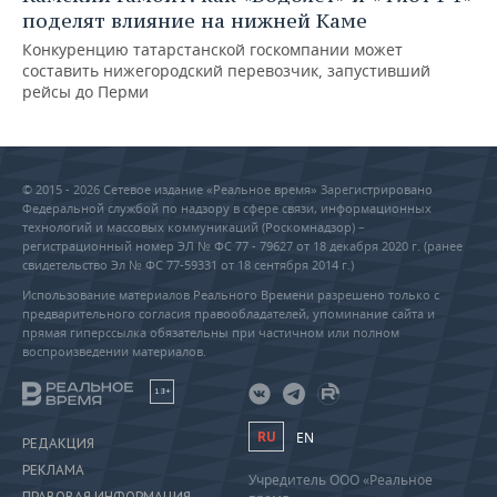
поделят влияние на нижней Каме
Конкуренцию татарстанской госкомпании может
составить нижегородский перевозчик, запустивший
рейсы до Перми
© 2015 - 2026 Сетевое издание «Реальное время» Зарегистрировано
Федеральной службой по надзору в сфере связи, информационных
технологий и массовых коммуникаций (Роскомнадзор) –
регистрационный номер ЭЛ № ФС 77 - 79627 от 18 декабря 2020 г. (ранее
свидетельство Эл № ФС 77-59331 от 18 сентября 2014 г.)
Использование материалов Реального Времени разрешено только с
предварительного согласия правообладателей, упоминание сайта и
прямая гиперссылка обязательны при частичном или полном
воспроизведении материалов.
18+
RU
EN
РЕДАКЦИЯ
РЕКЛАМА
Учредитель ООО «Реальное
ПРАВОВАЯ ИНФОРМАЦИЯ