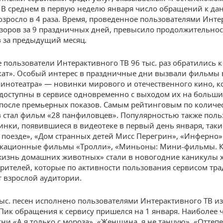
. В среднем в первую неделю января число обращений к д
озросло в 4 раза. Время, проведенное пользователями Инт
изоров за 9 праздничных дней, превысило продолжительнос
 за предыдущий месяц.
 пользователи Интерактивного ТВ 96 тыс. раз обратились к
ат». Особый интерес в праздничные дни вызвали фильмы 
кинотеатра» — новинки мирового и отечественного кино, к
 доступны в сервисе одновременно с выходом их на больш
 после премьерных показов. Самым рейтинговым по количе
 стал фильм «28 панфиловцев». Популярностью также поль
инки, появившиеся в видеотеке в первый день января, таки
 поезде», «Дом странных детей Мисс Перегрин», «Инферно»
кационные фильмы «Тролли», «Миньоны: Мини-фильмы. К
жизнь домашних животных» стали в новогодние каникулы 
рителей, которые по активности пользования сервисом тр
т взрослой аудитории.
ыс. песен исполнено пользователями Интерактивного ТВ из
 Пик обращения к сервису пришелся на 1 января. Наиболее 
сни «А я только с мороза», «Женщина, я не танцую», «Оттепе