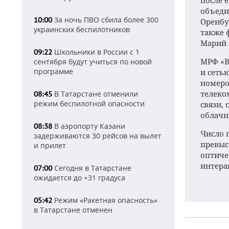
после 
объеди
За ночь ПВО сбила более 300
10:00
Оренбу
украинских беспилотников
также 
Марий 
Школьники в России с 1
09:22
МРФ «В
сентября будут учиться по новой
программе
и сеть
номеро
телеко
В Татарстане отменили
08:45
режим беспилотной опасности
связи,
облачн
В аэропорту Казани
08:38
Число 
задерживаются 30 рейсов на вылет
превыси
и прилет
оптиче
интера
Сегодня в Татарстане
07:00
ожидается до +31 градуса
Режим «Ракетная опасность»
05:42
в Татарстане отменен