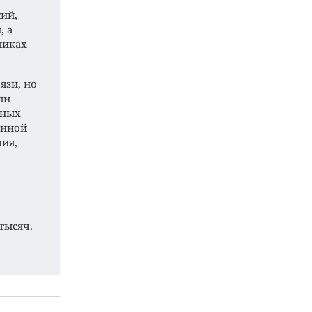
ий,
, а
ликах
язи, но
лн
нных
онной
ния,
тысяч.