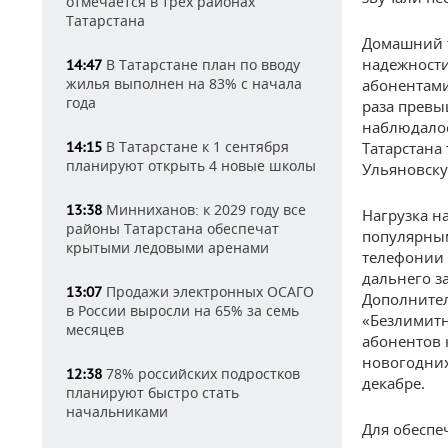
отмечается в трех районах
Татарстана
Домашний т
надежности
В Татарстане план по вводу
14:47
жилья выполнен на 83% с начала
абонентами
года
раза превы
наблюдалос
В Татарстане к 1 сентября
14:15
Татарстана
планируют открыть 4 новые школы
Ульяновску
Минниханов: к 2029 году все
13:38
Нагрузка н
районы Татарстана обеспечат
популярны
крытыми ледовыми аренами
телефонии 
дальнего з
Продажи электронных ОСАГО
13:07
Дополнител
в России выросли на 65% за семь
«Безлимитн
месяцев
абонентов 
новогодних
78% российских подростков
12:38
декабре.
планируют быстро стать
начальниками
Для обеспе