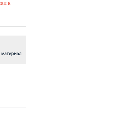
ал в
 материал