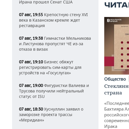
Ирана прошел Сенат США
ЧИТА
Крепостную стену XVI
07 авг, 19:55
века в Казанском кремле ждет
реставрация
Гимнастки Мельникова
07 авг, 19:38
и Листунова пропустят ЧЕ из-за
отказа в визах
Бизнес обяжут
07 авг, 19:10
регистрировать сим-карты для
устройств на «Госуслугах»
Общество
Стеклянн
Фигуристки Валиева и
07 авг, 19:00
Трусова получили нейтральный
страна
статус от ISU
«Последнее
Бахтияра А
Хуснуллин заявил о
07 авг, 18:30
российског
заморозке проекта трассы
«Меридиан»
современно
Ирака