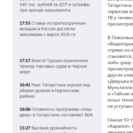
540 тыс. рублей за ДТП и штрафы
Татарстана
при аренде каршеринга
сервисам в
ТВ у телев
Ставки по краткосрочным
17:55
просмотров
вкладам в России достигли
максимума с марта 2026-го
В Поволжье
«Видеопрок
«прямо из 
становятся
Власти Турции ограничили
17:17
либо сразу
проход торговых судов в Черное
просмотров
море
другие нов
«Девушка в
Раис Татарстана оценил ход
16:41
Мультипли
уборки урожая в Нурлатском
и «Тайная 
районе
юных телез
не уступаю
Готовность программы «Наш
16:06
двор» в Татарстане составляет 86%
Свыше 50 т
«Караоке».
Высокая урожайность
15:27
звучали пе