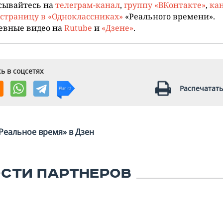
сывайтесь на
телеграм-канал
,
группу «ВКонтакте»
,
кан
страницу в «Одноклассниках»
«Реального времени».
евные видео на
Rutube
и
«Дзене»
.
ь в соцсетях
Распечатать
Реальное время» в Дзен
СТИ ПАРТНЕРОВ