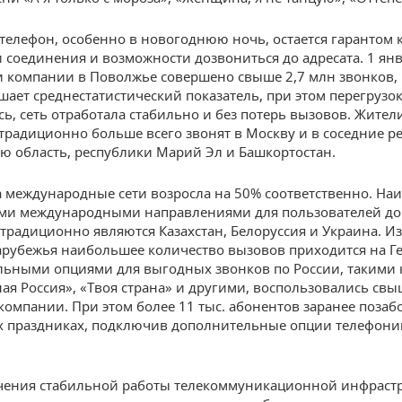
елефон, особенно в новогоднюю ночь, остается гарантом к
 соединения и возможности дозвониться до адресата. 1 ян
 компании в Поволжье совершено свыше 2,7 млн звонков, ч
шает среднестатистический показатель, при этом перегрузок
ь, сеть отработала стабильно и без потерь вызовов. Жител
 традиционно больше всего звонят в Москву и в соседние 
ю область, республики Марий Эл и Башкортостан.
а международные сети возросла на 50% соответственно. На
ми международными направлениями для пользователей д
традиционно являются Казахстан, Белоруссия и Украина. Из
арубежья наибольшее количество вызовов приходится на Г
ьными опциями для выгодных звонков по России, такими 
ая Россия», «Твоя страна» и другими, воспользовались свы
компании. При этом более 11 тыс. абонентов заранее позаб
 праздниках, подключив дополнительные опции телефони
чения стабильной работы телекоммуникационной инфраст