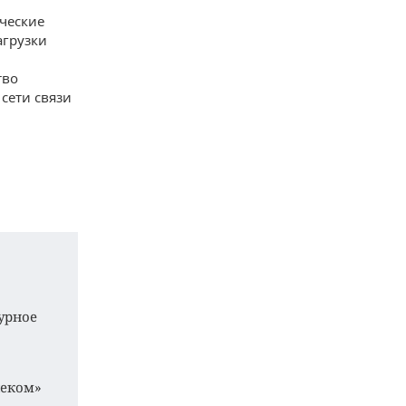
ческие
агрузки
тво
 сети связи
урное
леком»