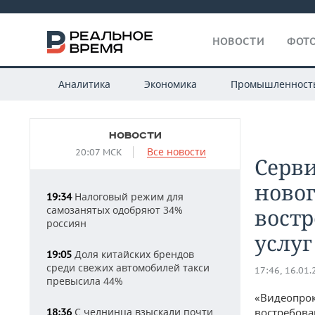
НОВОСТИ
ФОТО
Аналитика
Экономика
Промышленност
НОВОСТИ
Все новости
20:07 МСК
Серв
ново
Налоговый режим для
19:34
самозанятых одобряют 34%
вост
россиян
услуг
Доля китайских брендов
19:05
среди свежих автомобилей такси
17:46, 16.01
превысила 44%
«Видеопрок
С челнинца взыскали почти
востребова
18:36