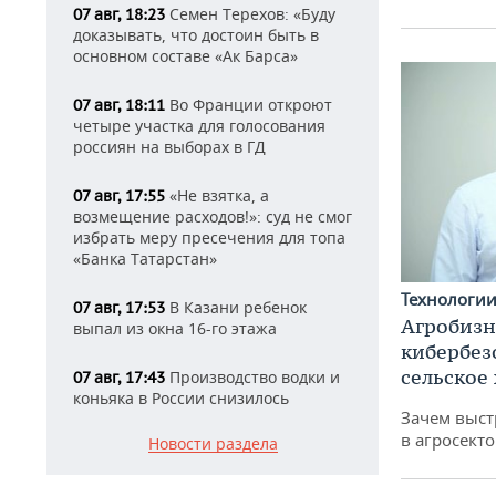
Семен Терехов: «Буду
07 авг, 18:23
доказывать, что достоин быть в
основном составе «Ак Барса»
Во Франции откроют
07 авг, 18:11
четыре участка для голосования
россиян на выборах в ГД
«Не взятка, а
07 авг, 17:55
возмещение расходов!»: суд не смог
избрать меру пресечения для топа
«Банка Татарстан»
Технологи
В Казани ребенок
07 авг, 17:53
Агробизн
выпал из окна 16-го этажа
кибербез
сельское
Производство водки и
07 авг, 17:43
коньяка в России снизилось
Зачем выст
в агросекто
Новости раздела