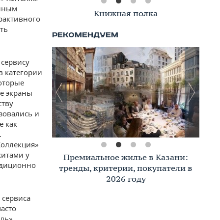
анным
Книжная полка
ерактивного
ть
 сервису
в категории
оторые
ие экраны
ству
зовались и
е как
.
оллекция»
хитами у
Премиальное жилье в Казани:
адиционно
тренды, критерии, покупатели в
2026 году
 сервиса
часто
ль».