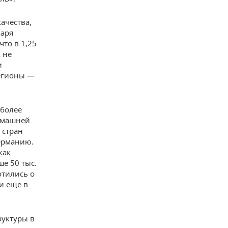
ачества,
варя
то в 1,25
 не
и
регионы —
иболее
омашней
 стран
ерманию.
как
ше 50 тыс.
отились о
и еще в
руктуры в