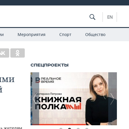
EN
ии
Мероприятия
Спорт
Общество
ыми
й
м» жителям