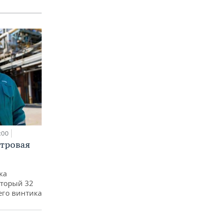
:00
етровая
ка
оторый 32
его винтика