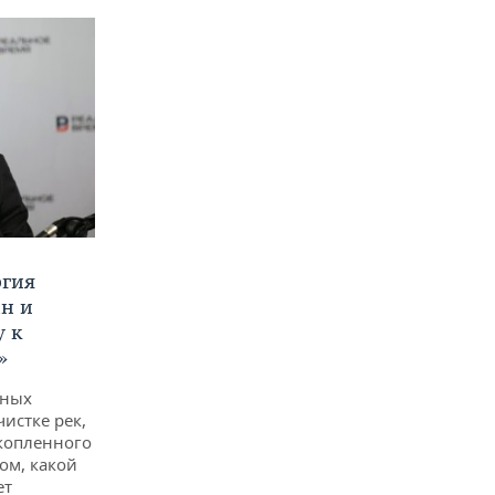
ргия
ан и
у к
»
дных
чистке рек,
копленного
ом, какой
ет