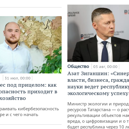
Общество
03 авг, 00:00
Азат Зиганшин: «Сине
и
31 июл, 00:00
власти, бизнеса, гражд
ес под прицелом: как
науки ведет республик
опасность приходит в
экологическому успеху
 хозяйство
Министр экологии и приро
раивать кибербезопасность
ресурсов Татарстана — о рас
ре и с чего начать
рекультивации объектов на
вреда, о цифровизации и о т
будет республика через 10 л