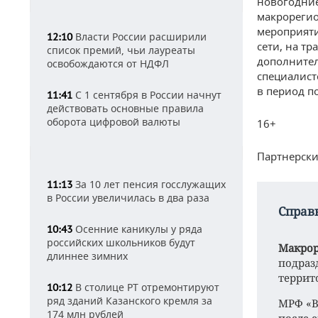
новогодние
макрорегио
мероприяти
Власти России расширили
12:10
сети, на т
список премий, чьи лауреаты
дополнител
освобождаются от НДФЛ
специалист
в период п
С 1 сентября в России начнут
11:41
действовать основные правила
оборота цифровой валюты
16+
Партнерски
За 10 лет пенсия госслужащих
11:13
в России увеличилась в два раза
Справ
Осенние каникулы у ряда
10:43
российских школьников будут
Макрор
длиннее зимних
подраз
террит
В столице РТ отремонтируют
10:12
ряд зданий Казанского кремля за
МРФ «В
174 млн рублей