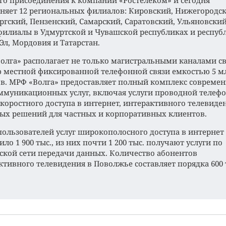
его присоединения к компании «Ростелеком» и сегодня
няет 12 региональных филиалов: Кировский, Нижегородск
ргский, Пензенский, Самарский, Саратовский, Ульяновский
филиалы в Удмуртской и Чувашской республиках и респуб
Эл, Мордовия и Татарстан.
олга» располагает не только магистральными каналами св
ю местной фиксированной телефонной связи емкостью 5 м
в. МРФ «Волга» предоставляет полный комплекс совреме
ммуникационных услуг, включая услуги проводной телеф
 скоростного доступа в интернет, интерактивного телевиде
ых решений для частных и корпоративных клиентов.
пользователей услуг широкополосного доступа в интернет
ло 1 900 тыс., из них почти 1 200 тыс. получают услуги по
ской сети передачи данных. Количество абонентов
ктивного телевидения в Поволжье составляет порядка 600 