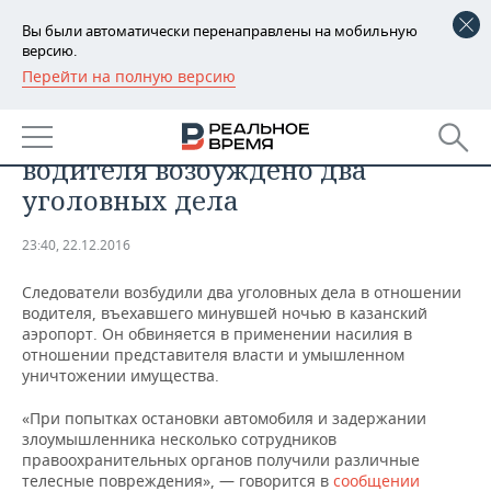
Вы были автоматически перенаправлены на мобильную
версию.
Перейти на полную версию
РЕГИОНЫ
В отношении протаранившего
БАШКОРТОСТАН
НОВОСТИ
аэропорт в Казани пьяного
водителя возбуждено два
ТАТАРСТАН
АНАЛИТИКА
уголовных дела
УДМУРТИЯ
НОВОСТИ АНАЛИТИКИ
ЭКОНОМИКА
23:40, 22.12.2016
ДЕКЛАРАЦИИ О ДОХОДАХ
НОВОСТИ ЭКОНОМИКИ
ПРОМЫШЛЕННОСТЬ
Следователи возбудили два уголовных дела в отношении
водителя, въехавшего минувшей ночью в казанский
КОРОЛИ ГОСЗАКАЗА ПФО
ФИНАНСЫ
НОВОСТИ
НЕДВИЖИМОСТЬ
аэропорт. Он обвиняется в применении насилия в
ПРОМЫШЛЕННОСТИ
отношении представителя власти и умышленном
уничтожении имущества.
ВУЗЫ ТАТАРСТАНА
БАНКИ
НОВОСТИ НЕДВИЖИМОСТИ
АВТО
АГРОПРОМ
«При попытках остановки автомобиля и задержании
КОМУ ПРИНАДЛЕЖАТ
БЮДЖЕТ
НОВОСТИ АВТО
БИЗНЕС
злоумышленника несколько сотрудников
ТОРГОВЫЕ ЦЕНТРЫ
МАШИНОСТРОЕНИЕ
правоохранительных органов получили различные
ТАТАРСТАНА
телесные повреждения», — говорится в
ИНВЕСТИЦИИ
НОВОСТИ БИЗНЕСА
сообщении
ТЕХНОЛОГИИ