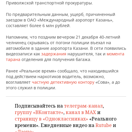
НЕФТЕХИМИЯ
Приволжской транспортной прокуратуры.
РОЗНИЧНАЯ ТОРГОВЛЯ
НОВОСТИ ТЕХНОЛОГИЙ
МЕРОПРИЯТИЯ
По предварительным данным, ущерб, причиненный
НЕФТЬ
заездом в ОАО «Международный аэропорт Казань»,
ТРАНСПОРТ
IT
НОВОСТИ МЕРОПРИЯТИЙ
СПОРТ
составляет более 6 млн рублей.
ОПК
Напомним, что поздним вечером 21 декабря 40-летний
УСЛУГИ
МЕДИА
ВЫЕЗДНАЯ РЕДАКЦИЯ
НОВОСТИ СПОРТА
ОБЩЕСТВО
ЭНЕРГЕТИКА
челнинец скрываясь от погони полиции въехал на
автомобиле в здание аэропорта Казани. В сети появились
ТЕЛЕКОММУНИКАЦИИ
БИЗНЕС-БРАНЧИ
ФУТБОЛ
НОВОСТИ ОБЩЕСТВА
ФОТОГАЛЕРЕЯ
видеозаписи как
задержания
нарушителя, так и
момента
тарана
отделения для получения багажа.
ONLINE-КОНФЕРЕНЦИИ
ХОККЕЙ
ВЛАСТЬ
СЮЖЕТЫ
Ранее «Реальное время» сообщало, что находившийся
под действием наркотиков водитель, возможно,
ОТКРЫТАЯ ЛЕКЦИЯ
БАСКЕТБОЛ
ИНФРАСТРУКТУРА
СПРАВОЧНИК
возглавляет
частную детективную контору
«Сова», а до
этого служил в полиции.
ВОЛЕЙБОЛ
ИСТОРИЯ
СПИСОК ПЕРСОН
ПОЛНАЯ ВЕРСИЯ
Подписывайтесь на
телеграм-канал
,
КИБЕРСПОРТ
КУЛЬТУРА
СПИСОК КОМПАНИЙ
группу «ВКонтакте»
,
канал в MAX
и
страницу в «Одноклассниках»
«Реального
ФИГУРНОЕ КАТАНИЕ
МЕДИЦИНА
времени». Ежедневные видео на
Rutube
и
«Дзене»
.