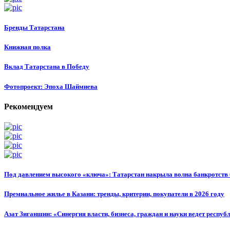
Бренды Татарстана
Книжная полка
Вклад Татарстана в Победу
Фотопроект: Эпоха Шаймиева
Рекомендуем
Под давлением высокого «ключа»: Татарстан накрыла волна банкротств 
Премиальное жилье в Казани: тренды, критерии, покупатели в 2026 году
Азат Зиганшин: «Синергия власти, бизнеса, граждан и науки ведет респуб