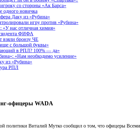
игроку со стороны «Ак Барса»
е одного новичка
фера Даку из «Рубина»
нтролировали игру против «Рубина»
: «У нас отличная химия»
езидента ФИФА
 взяли бронзу ЧЕ
ище с большой буквы»
дающий в РПЛ? 100% — да»
бина»: «Нам необходимо усиление»
ку из «Рубина»
тура РПЛ
пинг-офицеры WADA
ной политики Виталий Мутко сообщил о том, что офицеры Всеми