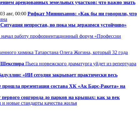
ением арендованных земельных участков: что важно знать
03 авг, 00:00
Рифкат Минниханов: «Как бы ни говорили, что
зина
Ситуация непростая, но пока мы держимся устойчиво»
 начал работу профориентационный форум «Профессии
енного химика Татарстана Олега Жогина, который 32 года
т Шекспира
Пьеса норвежского драматурга уйдет из репертуара
адуллин: «ИИ сегодня закрывает практически весь
е прошла презентация состава ХК «Ак Барс-Ракета» на
 первого соцгорода до парков на крышах: как за век
 и новые стандарты качества жилья