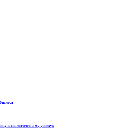
бизнеса
лику к экологическому успеху»