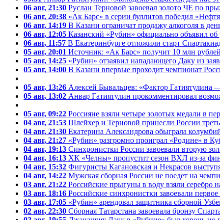
06 авг, 21:30
Руслан Терновой завоевал золото ЧЕ по пры
06 авг, 20:38
«Ак Барс» в серии буллитов победил «Нефт
06 авг, 14:19
В Казани ограничат продажу алкоголя в ден
06 авг, 12:05
Казанский «Рубин» официально объявил об 
06 авг, 11:57
В Екатеринбурге отложили старт Спартакиад
05 авг, 20:01
Источник: «Ак Барс» получит 10 млн рубле
05 авг, 14:25
«Рубин» отзаявил нападающего Даку из зая
05 авг, 14:00
В Казани впервые проходит чемпионат Росс
05 авг, 13:26
Алексей Бывальцев: «Фактор Гатиятулина —
05 авг, 13:02
Анвар Гатиятулин прокомментировал возмо
05 авг, 09:22
Россияне взяли четыре золотых медали в пе
04 авг, 21:53
Шлейхер и Терновой принесли России треть
04 авг, 21:30
Екатерина Александрова обыграла колумбий
04 авг, 21:27
«Рубин» разгромно проиграл «Родине» в Ку
04 авг, 19:13
Синхронистки России завоевали вторую зол
04 авг, 16:13
ХК «Челны» пропустит сезон ВХЛ из-за фи
04 авг, 15:32
Фигуристы Кагановская и Некрасов выступя
04 авг, 14:22
Мужская сборная России не поедет на чемпи
03 авг, 21:22
Российские прыгуны в воду взяли серебро 
03 авг, 18:16
Российские синхронистки завоевали первое
03 авг, 17:05
«Рубин» арендовал защитника сборной Узбе
02 авг, 22:30
Сборная Татарстана завоевала бронзу Спарт
02 авг, 19:55
Джанашия: Даку в «Рубине» был хорош, но п