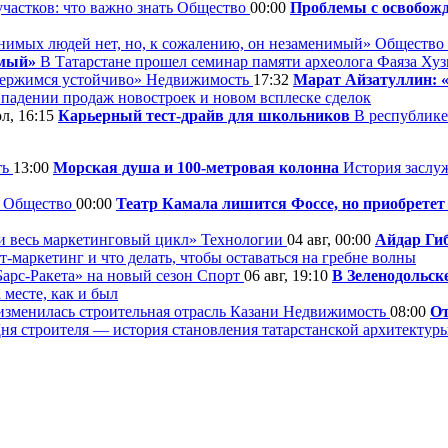
Общество
00:00
Проблемы с освобожд
Общество
имый»
В Татарстане прошел семинар памяти археолога Фаяза Ху
Недвижимость
17:32
Марат Айзатуллин: «
 падении продаж новостроек и новом всплеске сделок
л, 16:15
Карьерный тест-драйв для школьников
В республике
ть
13:00
Морская душа и 100-метровая колонна
История заслуж
Общество
00:00
Театр Камала лишится Фоссе, но приобрете
Технологии
04 авг, 00:00
Айдар Гиб
-маркетинг и что делать, чтобы оставаться на гребне волны
Спорт
06 авг, 19:10
В Зеленодольск
месте, как и был
Недвижимость
08:00
От
ня строителя — история становления татарстанской архитектуры