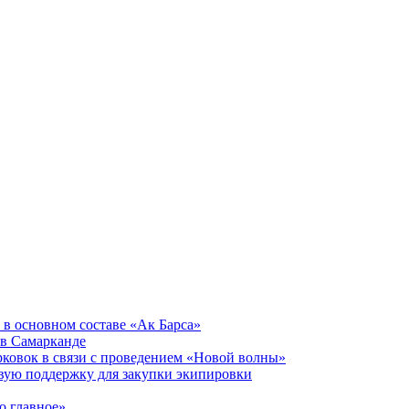
 в основном составе «Ак Барса»
в Самарканде
ковок в связи с проведением «Новой волны»
ую поддержку для закупки экипировки
о главное»