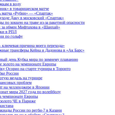
жкам в воду
яник» в товарищеском матче
ь матча «Рубин» — «Спартак»
уходе Даку в московский «Спартак»
ы по хоккею на траве из-за ракетной опасности
й за обмен Мифтахова в «Шанхай»
вки в РПЛ
ии по гольфу
 ключевая причина моего перехода»
жные трансферы Кейна и Дадонова в «Ак Барс»
рвый день Кубка мира по зимнему плаванию
е золото на чемпионате Европы
ку Осорио на старте турнира в Торонто
бке России
отую медаль на турнире
нансовых проблем
т на челленджере в Японии
онат мира 2027 года по волейболу
на чемпионате Европы
 золото ЧЕ в Париже
кистана
акиады России по регби-7 в Казани
опадет ли он в обойму «Спартака»?