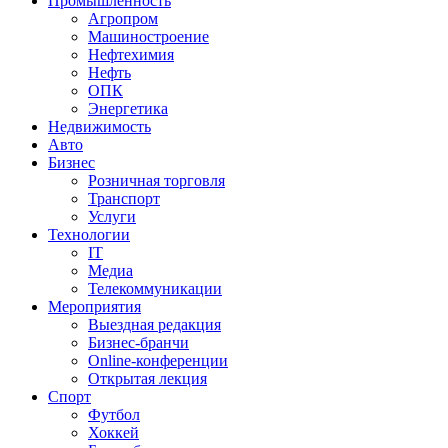
Промышленность
Агропром
Машиностроение
Нефтехимия
Нефть
ОПК
Энергетика
Недвижимость
Авто
Бизнес
Розничная торговля
Транспорт
Услуги
Технологии
IT
Медиа
Телекоммуникации
Мероприятия
Выездная редакция
Бизнес-бранчи
Online-конференции
Открытая лекция
Спорт
Футбол
Хоккей