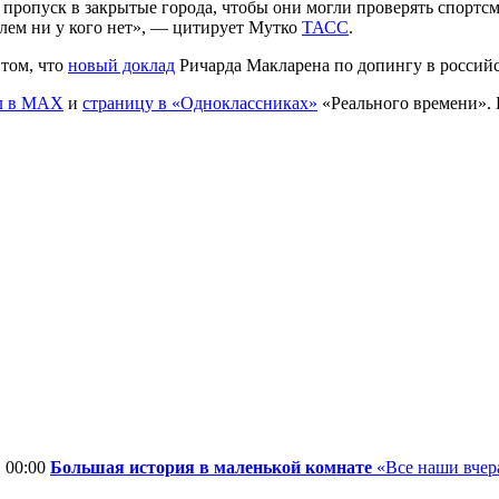
ропуск в закрытые города, чтобы они могли проверять спортсмен
блем ни у кого нет», — цитирует Мутко
ТАСС
.
том, что
новый доклад
Ричарда Макларена по допингу в российск
л в MAX
и
страницу в «Одноклассниках»
«Реального времени».
, 00:00
Большая история в маленькой комнате
«Все наши вчера