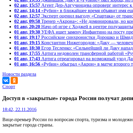
02 авг, 15:57
Агент Дер-Аргучинцева опроверг интерес к 
02 авг, 14:14
«Рубин» в ближайшее время объявит имя ещ
02 авг, 12:57
Эксперт оценил выгоду «Спартака» от транс
02 авг, 09:58
Тренер «Акрона»: «Не доминировали, но ко
01 авг, 20:20
Начо об игре с Ходжей в центре полузащиты
01 авг, 19:30
УЕФА ищет замену Инфантино на посту пр
01 авг, 19:17
Российские синхронистки Дорошко и Шмидт
01 авг, 19:15
Константин Нижегородов: «Даку — человеч
01 авг, 18:30
Егор Тесленко: «Сильнейший ли Даку напа
01 авг, 17:55
Артига недоволен трансферной работой «Ру
01 авг, 17:43
Артига отреагировал на возможный уход Да
01 авг, 16:56
«Рубин» обыграл «Акрон» в матче второго 
Новости раздела
Спорт
Доступ в «закрытые» города России получат до
18:42, 22.11.2016
Вице-премьер России по вопросам спорта, туризма и молодеж
закрытые города страны.