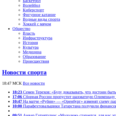
Баскетбол
Волейбол
Киберспорт
Фигурное катание
Водные виды спорта
Хоккей с мячом
Общество
Власть
Инфраструктура
История
Культура
Медицина
Образование
Происшествия
Новости спорта
18:47 МСК
Все новости
18:23
Семен Терехов: «Буду доказывать, что достоин быть
17:06
Сборная России пропустит шахматную Олимпиаду 
10:47
На матче «Рубин» — «Оренбург» изменят схему пар
10:00
Парафехтовальщики Татарстана получили финансов
09:51
Анвар Гатиятулин: «Молодежь старается, для нас эт