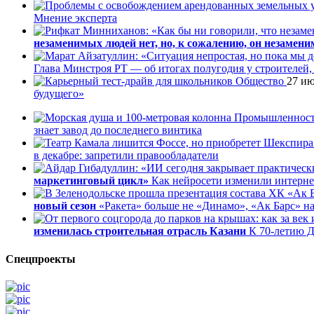
Мнение эксперта
незаменимых людей нет, но, к сожалению, он незамен
Глава Минстроя РТ — об итогах полугодия у строителей,
Общество
27 ию
будущего»
Промышленнос
знает завод до последнего винтика
в декабре: запретили правообладатели
маркетинговый цикл»
Как нейросети изменили интернет
новый сезон
«Ракета» больше не «Динамо», «Ак Барс» на 
изменилась строительная отрасль Казани
К 70-летию Д
Спецпроекты