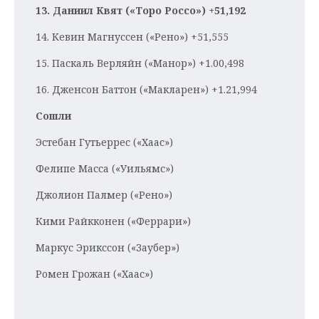
13. Даниил Квят («Торо Россо») +51,192
14. Кевин Магнуссен («Рено») +51,555
15. Паскаль Верляйн («Манор») +1.00,498
16. Дженсон Баттон («Макларен») +1.21,994
Сошли
Эстебан Гутьеррес («Хаас»)
Фелипе Масса («Уильямс»)
Джолион Палмер («Рено»)
Кими Райкконен («Феррари»)
Маркус Эрикссон («Заубер»)
Ромен Грожан («Хаас»)