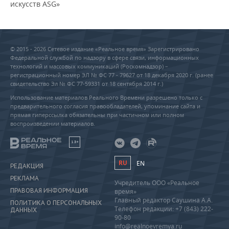
искусств ASG»
© 2015 - 2026 Сетевое издание «Реальное время» Зарегистрировано
Федеральной службой по надзору в сфере связи, информационных
технологий и массовых коммуникаций (Роскомнадзор) –
регистрационный номер ЭЛ № ФС 77 - 79627 от 18 декабря 2020 г. (ранее
свидетельство Эл № ФС 77-59331 от 18 сентября 2014 г.)
Использование материалов Реального Времени разрешено только с
предварительного согласия правообладателей, упоминание сайта и
прямая гиперссылка обязательны при частичном или полном
воспроизведении материалов.
18+
RU
EN
РЕДАКЦИЯ
РЕКЛАМА
Учредитель ООО «Реальное
ПРАВОВАЯ ИНФОРМАЦИЯ
время»
Главный редактор Саушина А.А.
ПОЛИТИКА О ПЕРСОНАЛЬНЫХ
Телефон редакции: +7 (843) 222-
ДАННЫХ
90-80
info@realnoevremya.ru