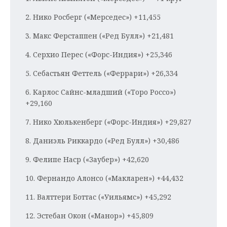
ВОДНЫЕ ВИДЫ СПОРТА
ОБРАЗОВАНИЕ
2. Нико Росберг («Мерседес») +11,455
ХОККЕЙ С МЯЧОМ
ПРОИСШЕСТВИЯ
3. Макс Ферстаппен («Ред Булл») +21,481
4. Серхио Перес («Форс-Индия») +25,346
5. Себастьян Феттель («Феррари») +26,334
6. Карлос Сайнс-младший («Торо Россо»)
+29,160
7. Нико Хюлькенберг («Форс-Индия») +29,827
8. Даниэль Риккардо («Ред Булл») +30,486
9. Фелипе Наср («Заубер») +42,620
10. Фернандо Алонсо («Макларен») +44,432
11. Валттери Боттас («Уильямс») +45,292
12. Эстебан Окон («Манор») +45,809