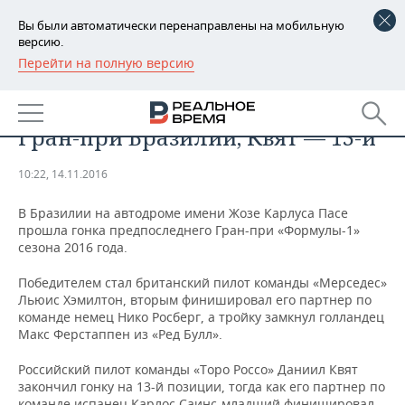
Вы были автоматически перенаправлены на мобильную
версию.
Перейти на полную версию
РЕГИОНЫ
СПОРТ
Хэмилтон стал победителем
БАШКОРТОСТАН
НОВОСТИ
Гран-при Бразилии, Квят — 13-й
ТАТАРСТАН
АНАЛИТИКА
10:22, 14.11.2016
УДМУРТИЯ
НОВОСТИ АНАЛИТИКИ
ЭКОНОМИКА
В Бразилии на автодроме имени Жозе Карлуса Пасе
прошла гонка предпоследнего Гран-при «Формулы-1»
ДЕКЛАРАЦИИ О ДОХОДАХ
НОВОСТИ ЭКОНОМИКИ
ПРОМЫШЛЕННОСТЬ
сезона 2016 года.
КОРОЛИ ГОСЗАКАЗА ПФО
ФИНАНСЫ
НОВОСТИ
НЕДВИЖИМОСТЬ
Победителем стал британский пилот команды «Мерседес»
ПРОМЫШЛЕННОСТИ
Льюис Хэмилтон, вторым финишировал его партнер по
ВУЗЫ ТАТАРСТАНА
БАНКИ
НОВОСТИ НЕДВИЖИМОСТИ
АВТО
команде немец Нико Росберг, а тройку замкнул голландец
АГРОПРОМ
Макс Ферстаппен из «Ред Булл».
КОМУ ПРИНАДЛЕЖАТ
БЮДЖЕТ
НОВОСТИ АВТО
БИЗНЕС
ТОРГОВЫЕ ЦЕНТРЫ
МАШИНОСТРОЕНИЕ
Российский пилот команды «Торо Россо» Даниил Квят
ТАТАРСТАНА
закончил гонку на 13-й позиции, тогда как его партнер по
ИНВЕСТИЦИИ
НОВОСТИ БИЗНЕСА
ТЕХНОЛОГИИ
команде испанец Карлос Саинс-младший финишировал