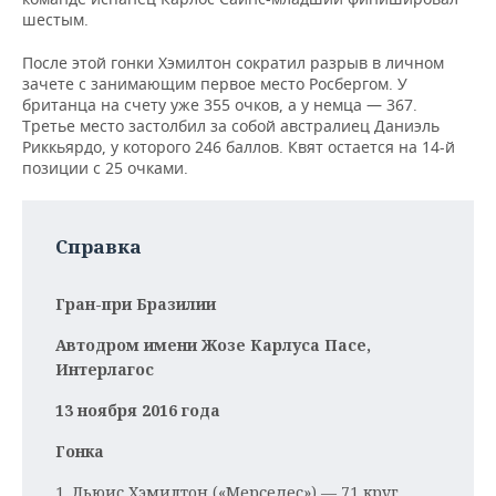
НЕФТЕХИМИЯ
шестым.
РОЗНИЧНАЯ ТОРГОВЛЯ
НОВОСТИ ТЕХНОЛОГИЙ
МЕРОПРИЯТИЯ
НЕФТЬ
После этой гонки Хэмилтон сократил разрыв в личном
зачете с занимающим первое место Росбергом. У
ТРАНСПОРТ
IT
НОВОСТИ МЕРОПРИЯТИЙ
СПОРТ
британца на счету уже 355 очков, а у немца — 367.
ОПК
Третье место застолбил за собой австралиец Даниэль
УСЛУГИ
МЕДИА
ВЫЕЗДНАЯ РЕДАКЦИЯ
НОВОСТИ СПОРТА
ОБЩЕСТВО
Риккьярдо, у которого 246 баллов. Квят остается на 14-й
ЭНЕРГЕТИКА
позиции с 25 очками.
ТЕЛЕКОММУНИКАЦИИ
БИЗНЕС-БРАНЧИ
ФУТБОЛ
НОВОСТИ ОБЩЕСТВА
ФОТОГАЛЕРЕЯ
ONLINE-КОНФЕРЕНЦИИ
ХОККЕЙ
ВЛАСТЬ
Справка
СЮЖЕТЫ
ОТКРЫТАЯ ЛЕКЦИЯ
БАСКЕТБОЛ
ИНФРАСТРУКТУРА
СПРАВОЧНИК
Гран-при Бразилии
Автодром имени Жозе Карлуса Пасе,
ВОЛЕЙБОЛ
ИСТОРИЯ
СПИСОК ПЕРСОН
ПОЛНАЯ ВЕРСИЯ
Интерлагос
КИБЕРСПОРТ
КУЛЬТУРА
СПИСОК КОМПАНИЙ
13 ноября 2016 года
ФИГУРНОЕ КАТАНИЕ
МЕДИЦИНА
Гонка
1. Льюис Хэмилтон («Мерседес») — 71 круг