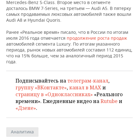
НЕФТЕХИМИЯ
Mercedes-Benz S-Class. Второе место в сегменте
досталось BMW 7-Series, на третьем — Audi A5. В пятерку
РОЗНИЧНАЯ ТОРГОВЛЯ
НОВОСТИ ТЕХНОЛОГИЙ
МЕРОПРИЯТИЯ
самых продаваемых люксовых автомобилей также вошли
НЕФТЬ
Audi A8 и Hyundai Quoris.
ТРАНСПОРТ
IT
НОВОСТИ МЕРОПРИЯТИЙ
СПОРТ
ОПК
Ранее «Реальное время» писало, что в России по итогам
июля 2016 года отмечается
продолжение роста продаж
УСЛУГИ
МЕДИА
ВЫЕЗДНАЯ РЕДАКЦИЯ
НОВОСТИ СПОРТА
ОБЩЕСТВО
автомобилей сегмента Luxury. По итогам указанного
ЭНЕРГЕТИКА
периода, рынок новых автомобилей составил 112 единиц,
ТЕЛЕКОММУНИКАЦИИ
БИЗНЕС-БРАНЧИ
ФУТБОЛ
НОВОСТИ ОБЩЕСТВА
ФОТОГАЛЕРЕЯ
что на 15% больше, чем за аналогичный период 2015
года.
ONLINE-КОНФЕРЕНЦИИ
ХОККЕЙ
ВЛАСТЬ
СЮЖЕТЫ
Подписывайтесь на
телеграм-канал
,
ОТКРЫТАЯ ЛЕКЦИЯ
БАСКЕТБОЛ
ИНФРАСТРУКТУРА
СПРАВОЧНИК
группу «ВКонтакте»
,
канал в MAX
и
страницу в «Одноклассниках»
«Реального
ВОЛЕЙБОЛ
ИСТОРИЯ
СПИСОК ПЕРСОН
ПОЛНАЯ ВЕРСИЯ
времени». Ежедневные видео на
Rutube
и
«Дзене»
.
КИБЕРСПОРТ
КУЛЬТУРА
СПИСОК КОМПАНИЙ
ФИГУРНОЕ КАТАНИЕ
МЕДИЦИНА
Аналитика