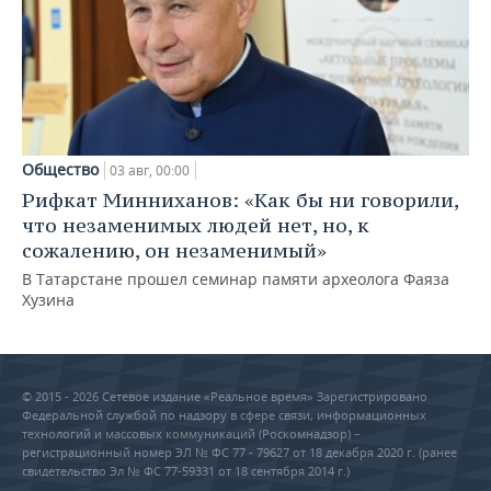
Общество
03 авг, 00:00
Рифкат Минниханов: «Как бы ни говорили,
что незаменимых людей нет, но, к
сожалению, он незаменимый»
В Татарстане прошел семинар памяти археолога Фаяза
Хузина
© 2015 - 2026 Сетевое издание «Реальное время» Зарегистрировано
Федеральной службой по надзору в сфере связи, информационных
технологий и массовых коммуникаций (Роскомнадзор) –
регистрационный номер ЭЛ № ФС 77 - 79627 от 18 декабря 2020 г. (ранее
свидетельство Эл № ФС 77-59331 от 18 сентября 2014 г.)