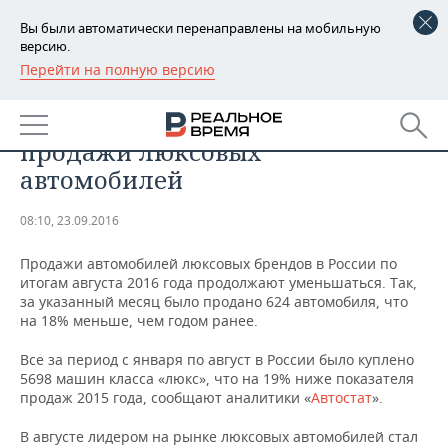
Вы были автоматически перенаправлены на мобильную
версию.
Перейти на полную версию
РЕГИОНЫ
АНАЛИТИКА
В августе в России на 18% упали
БАШКОРТОСТАН
НОВОСТИ
продажи люксовых
ТАТАРСТАН
АНАЛИТИКА
автомобилей
УДМУРТИЯ
НОВОСТИ АНАЛИТИКИ
ЭКОНОМИКА
08:10, 23.09.2016
ДЕКЛАРАЦИИ О ДОХОДАХ
НОВОСТИ ЭКОНОМИКИ
ПРОМЫШЛЕННОСТЬ
Продажи автомобилей люксовых брендов в России по
итогам августа 2016 года продолжают уменьшаться. Так,
КОРОЛИ ГОСЗАКАЗА ПФО
ФИНАНСЫ
НОВОСТИ
НЕДВИЖИМОСТЬ
за указанный месяц было продано 624 автомобиля, что
ПРОМЫШЛЕННОСТИ
на 18% меньше, чем годом ранее.
ВУЗЫ ТАТАРСТАНА
БАНКИ
НОВОСТИ НЕДВИЖИМОСТИ
АВТО
Все за период с января по август в России было куплено
АГРОПРОМ
5698 машин класса «люкс», что на 19% ниже показателя
КОМУ ПРИНАДЛЕЖАТ
БЮДЖЕТ
НОВОСТИ АВТО
БИЗНЕС
продаж 2015 года, сообщают аналитики «
Автостат
».
ТОРГОВЫЕ ЦЕНТРЫ
МАШИНОСТРОЕНИЕ
ТАТАРСТАНА
В августе лидером на рынке люксовых автомобилей стал
ИНВЕСТИЦИИ
НОВОСТИ БИЗНЕСА
ТЕХНОЛОГИИ