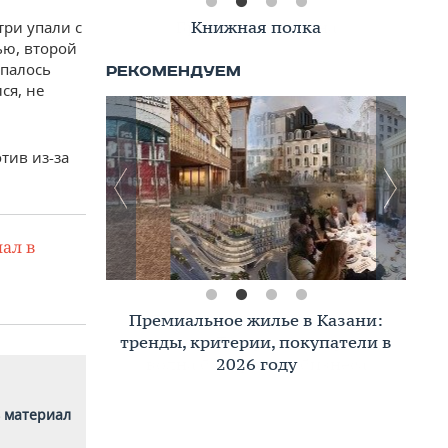
Книжная полка
три упали с
ью, второй
ыпалось
ся, не
тив из-за
ал в
Премиальное жилье в Казани:
тренды, критерии, покупатели в
2026 году
 материал