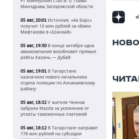
РТ Миннуллин стал и. о. главы
Минздрава Запорожской области
«
Источник: «Ак Барс»
05 авг, 20:01
получит 10 млн рублей за обмен
Мифтахова в «Шанхай»
НОВО
В конце октября одна
05 авг, 19:30
авиакомпания возобновит прямые
рейсы Казань — Дубай
В Татарстане
05 авг, 19:01
назначили нового начальника
ЧИТА
отдела полиции по Азнакаевскому
району
У жителя Челнов
05 авг, 18:32
забрали Mazda за уклонение от
уплаты таможенных платежей
В Татарстане направят
05 авг, 18:12
778 млн рублей на субсидии