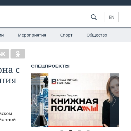
EN
ии
Мероприятия
Спорт
Общество
она с
ения
овском
айонной