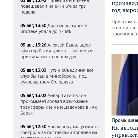
Пшеница и ячмень
05 авг, 13:42
производ
подешевели на 8–14,5% за три
год вырос
недели
При этом п
Доля новостроек в
05 авг, 13:30
половины 
ипотеке упала до 47,6%
производст
Алексей Бывальцев:
05 авг, 13:26
«Фактор Гатиятулина — ключевая
причина моего перехода»
Путин объединил все
05 авг, 13:03
службы тыла Минобороны под
руководством Солодчука
Анвар Гатиятулин
05 авг, 13:02
прокомментировал возможные
трансферы Кейна и Дадонова в «Ак
Барс»
Промышле
Новак поручил усилить
05 авг, 12:50
На автоп
контроль за поставками топлива на
управлят