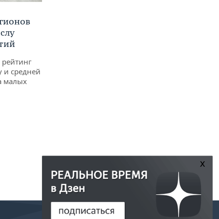
егионов
ислу
тий
 рейтинг
у и средней
а малых
x
РЕДАКЦИЯ