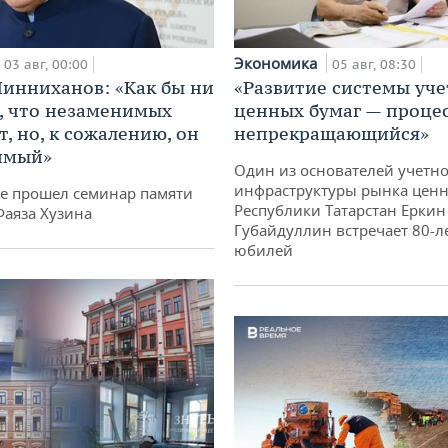
Экономика
03 авг, 00:00
05 авг, 08:30
инниханов: «Как бы ни
«Развитие системы уче
, что незаменимых
ценных бумаг — проце
, но, к сожалению, он
непрекращающийся»
имый»
Один из основателей учетн
инфраструктуры рынка ценн
не прошел семинар памяти
Республики Татарстан Еркин
Фаяза Хузина
Губайдуллин встречает 80-л
юбилей