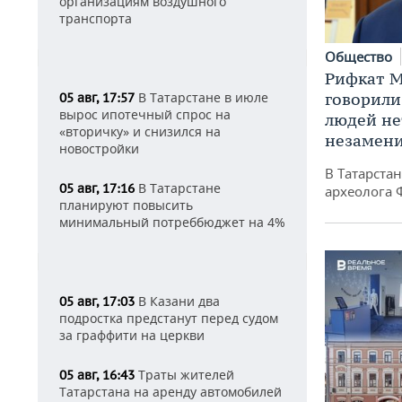
организациям воздушного
транспорта
Общество
Рифкат М
говорили
В Татарстане в июле
05 авг, 17:57
вырос ипотечный спрос на
людей нет
«вторичку» и снизился на
незамен
новостройки
В Татарста
В Татарстане
05 авг, 17:16
археолога 
планируют повысить
минимальный потреббюджет на 4%
В Казани два
05 авг, 17:03
подростка предстанут перед судом
за граффити на церкви
Траты жителей
05 авг, 16:43
Татарстана на аренду автомобилей