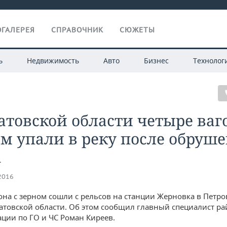
ГАЛЕРЕЯ
СПРАВОЧНИК
СЮЖЕТЫ
ь
Недвижимость
Авто
Бизнес
Технолог
атовской области четыре ваг
м упали в реку после обруш
а
.2016
она с зерном сошли с рельсов на станции Жерновка в Петр
атовской области. Об этом сообщил главный специалист р
ции по ГО и ЧС Роман Киреев.