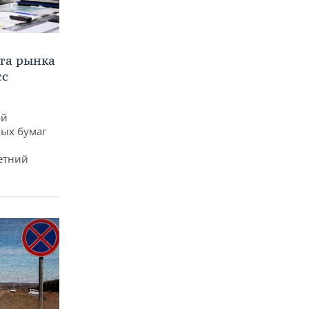
та рынка
сс
ой
ых бумаг
етний