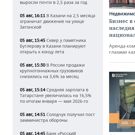
выросли почти в 2,5 раза за год
Недвижим
В Казани на 2,5 месяца
05 авг, 16:11
Бизнес в
ограничат движение на улице
Затонской
наследия
национа
Сквер у памятника
05 авг, 15:45
Аренда ко
Бутлерову в Казани планируют
открыть к концу лета
глазами ка
В России продажи
05 авг, 15:30
крупнотоннажных грузовиков
снизились на 3,6% за месяц
Средняя зарплата в
05 авг, 15:14
Татарстане увеличилась на 16,5%
по итогам января — мая 2026-го
Солодчук получил пост
05 авг, 14:51
замминистра обороны
Банк «Русский
05 авг, 14:45