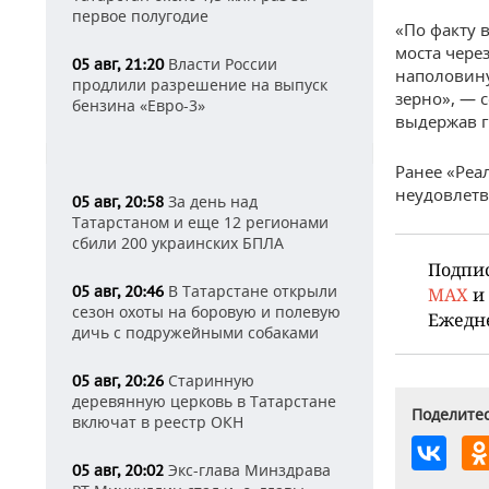
первое полугодие
«По факту 
моста через
Власти России
05 авг, 21:20
наполовину
продлили разрешение на выпуск
зерно», — 
бензина «Евро-3»
выдержав г
Ранее «Реа
неудовлетв
За день над
05 авг, 20:58
Татарстаном и еще 12 регионами
сбили 200 украинских БПЛА
Подпи
В Татарстане открыли
05 авг, 20:46
MAX
и
сезон охоты на боровую и полевую
Ежедн
дичь с подружейными собаками
Старинную
05 авг, 20:26
деревянную церковь в Татарстане
Поделитес
включат в реестр ОКН
Экс-глава Минздрава
05 авг, 20:02