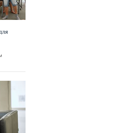
для
м