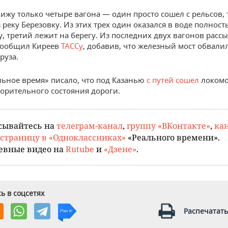
вижу только четыре вагона — один просто сошел с рельсов, 
 реку Березовку. Из этих трех один оказался в воде полност
, третий лежит на берегу. Из последних двух вагонов расс
сообщил Киреев
ТАССу
, добавив, что железный мост обвалил
руза.
льное время» писало, что п
од Казанью
с путей сошел
локомо
орительного состояния дороги.
сывайтесь на
телеграм-канал
,
группу «ВКонтакте»
,
кан
страницу в «Одноклассниках»
«Реального времени».
евные видео на
Rutube
и
«Дзене»
.
ь в соцсетях
Распечатать