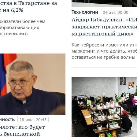
ства в Татарстане за
 на 6,2%
Технологии
04 авг, 00:00
Айдар Гибадуллин: «ИИ
оказатели более чем
закрывает практически
обрабатывающих
маркетинговый цикл»
в снизились
Как нейросети изменили ин
маркетинг и что делать, что
оставаться на гребне волны
нность
28 июл, 20:45
илоте: кто будет
ь беспилотной