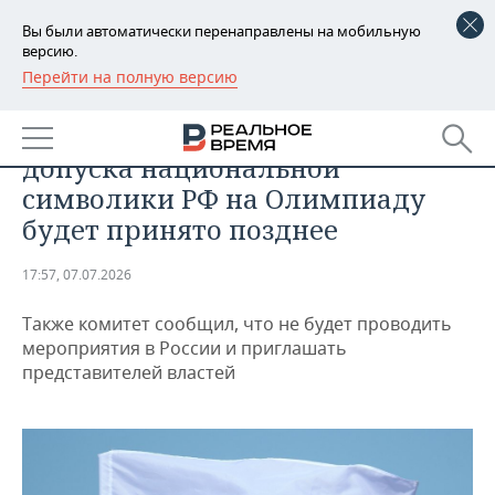
Вы были автоматически перенаправлены на мобильную
версию.
Перейти на полную версию
РЕГИОНЫ
СПОРТ
МОК: решение по поводу
БАШКОРТОСТАН
НОВОСТИ
допуска национальной
ТАТАРСТАН
АНАЛИТИКА
символики РФ на Олимпиаду
будет принято позднее
УДМУРТИЯ
НОВОСТИ АНАЛИТИКИ
ЭКОНОМИКА
17:57, 07.07.2026
ДЕКЛАРАЦИИ О ДОХОДАХ
НОВОСТИ ЭКОНОМИКИ
ПРОМЫШЛЕННОСТЬ
Также комитет сообщил, что не будет проводить
КОРОЛИ ГОСЗАКАЗА ПФО
ФИНАНСЫ
НОВОСТИ
НЕДВИЖИМОСТЬ
мероприятия в России и приглашать
ПРОМЫШЛЕННОСТИ
представителей властей
ВУЗЫ ТАТАРСТАНА
БАНКИ
НОВОСТИ НЕДВИЖИМОСТИ
АВТО
АГРОПРОМ
КОМУ ПРИНАДЛЕЖАТ
БЮДЖЕТ
НОВОСТИ АВТО
БИЗНЕС
ТОРГОВЫЕ ЦЕНТРЫ
МАШИНОСТРОЕНИЕ
ТАТАРСТАНА
ИНВЕСТИЦИИ
НОВОСТИ БИЗНЕСА
ТЕХНОЛОГИИ