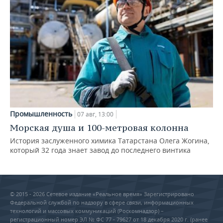
Промышленность
07 авг, 13:00
Морская душа и 100-метровая колонна
История заслуженного химика Татарстана Олега Жогина,
который 32 года знает завод до последнего винтика
© 2015 - 2026 Сетевое издание «Реальное время» Зарегистрировано
Федеральной службой по надзору в сфере связи, информационных
технологий и массовых коммуникаций (Роскомнадзор) –
регистрационный номер ЭЛ № ФС 77 - 79627 от 18 декабря 2020 г. (ранее