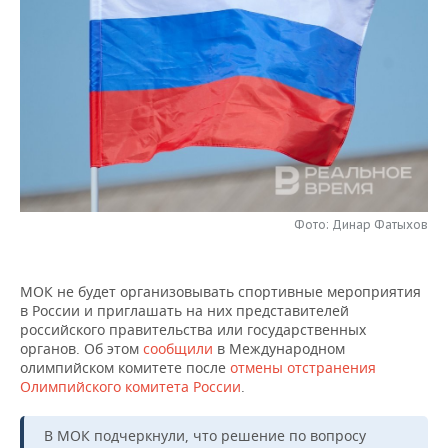
НЕФТЕХИМИЯ
РОЗНИЧНАЯ ТОРГОВЛЯ
НОВОСТИ ТЕХНОЛОГИЙ
МЕРОПРИЯТИЯ
НЕФТЬ
ТРАНСПОРТ
IT
НОВОСТИ МЕРОПРИЯТИЙ
СПОРТ
ОПК
УСЛУГИ
МЕДИА
ВЫЕЗДНАЯ РЕДАКЦИЯ
НОВОСТИ СПОРТА
ОБЩЕСТВО
ЭНЕРГЕТИКА
ТЕЛЕКОММУНИКАЦИИ
БИЗНЕС-БРАНЧИ
ФУТБОЛ
НОВОСТИ ОБЩЕСТВА
ФОТОГАЛЕРЕЯ
ONLINE-КОНФЕРЕНЦИИ
ХОККЕЙ
ВЛАСТЬ
СЮЖЕТЫ
Фото: Динар Фатыхов
ОТКРЫТАЯ ЛЕКЦИЯ
БАСКЕТБОЛ
ИНФРАСТРУКТУРА
СПРАВОЧНИК
МОК не будет организовывать спортивные мероприятия
в России и приглашать на них представителей
ВОЛЕЙБОЛ
ИСТОРИЯ
СПИСОК ПЕРСОН
ПОЛНАЯ ВЕРСИЯ
российского правительства или государственных
органов. Об этом
сообщили
в Международном
КИБЕРСПОРТ
КУЛЬТУРА
СПИСОК КОМПАНИЙ
олимпийском комитете после
отмены отстранения
Олимпийского комитета России
.
ФИГУРНОЕ КАТАНИЕ
МЕДИЦИНА
В МОК подчеркнули, что решение по вопросу