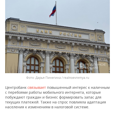
ВОДНЫЕ ВИДЫ СПОРТА
ОБРАЗОВАНИЕ
ХОККЕЙ С МЯЧОМ
ПРОИСШЕСТВИЯ
Дарья Пинегина / realnoevremya.ru
Центробанк
связывает
повышенный интерес к наличным
с перебоями работы мобильного интернета, которые
побуждают граждан и бизнес формировать запас для
текущих платежей. Также на спрос повлияла адаптация
населения к изменениям в налоговой системе.