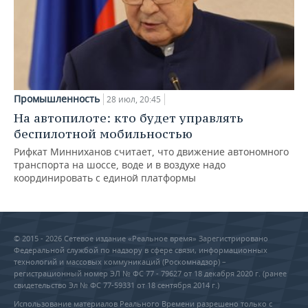
Промышленность
28 июл, 20:45
На автопилоте: кто будет управлять
беспилотной мобильностью
Рифкат Минниханов считает, что движение автономного
транспорта на шоссе, воде и в воздухе надо
координировать с единой платформы
© 2015 - 2026 Сетевое издание «Реальное время» Зарегистрировано
Федеральной службой по надзору в сфере связи, информационных
технологий и массовых коммуникаций (Роскомнадзор) –
регистрационный номер ЭЛ № ФС 77 - 79627 от 18 декабря 2020 г. (ранее
свидетельство Эл № ФС 77-59331 от 18 сентября 2014 г.)
Использование материалов Реального Времени разрешено только с