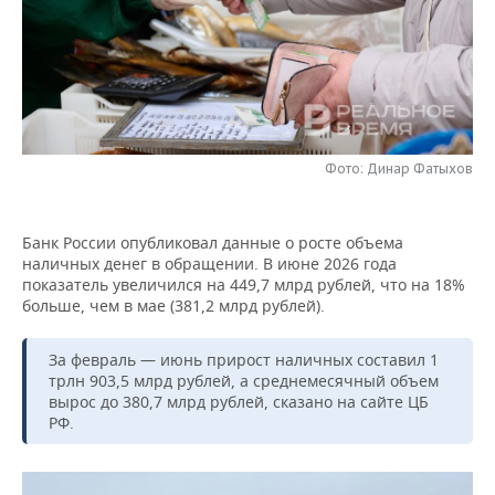
НЕФТЕХИМИЯ
РОЗНИЧНАЯ ТОРГОВЛЯ
НОВОСТИ ТЕХНОЛОГИЙ
МЕРОПРИЯТИЯ
НЕФТЬ
ТРАНСПОРТ
IT
НОВОСТИ МЕРОПРИЯТИЙ
СПОРТ
ОПК
УСЛУГИ
МЕДИА
ВЫЕЗДНАЯ РЕДАКЦИЯ
НОВОСТИ СПОРТА
ОБЩЕСТВО
ЭНЕРГЕТИКА
Фото: Динар Фатыхов
ТЕЛЕКОММУНИКАЦИИ
БИЗНЕС-БРАНЧИ
ФУТБОЛ
НОВОСТИ ОБЩЕСТВА
ФОТОГАЛЕРЕЯ
Банк России опубликовал данные о росте объема
ONLINE-КОНФЕРЕНЦИИ
ХОККЕЙ
ВЛАСТЬ
СЮЖЕТЫ
наличных денег в обращении. В июне 2026 года
показатель увеличился на 449,7 млрд рублей, что на 18%
ОТКРЫТАЯ ЛЕКЦИЯ
БАСКЕТБОЛ
ИНФРАСТРУКТУРА
СПРАВОЧНИК
больше, чем в мае (381,2 млрд рублей).
ВОЛЕЙБОЛ
ИСТОРИЯ
СПИСОК ПЕРСОН
ПОЛНАЯ ВЕРСИЯ
За февраль — июнь прирост наличных составил 1
трлн 903,5 млрд рублей, а среднемесячный объем
КИБЕРСПОРТ
КУЛЬТУРА
СПИСОК КОМПАНИЙ
вырос до 380,7 млрд рублей, сказано на сайте ЦБ
РФ.
ФИГУРНОЕ КАТАНИЕ
МЕДИЦИНА