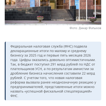
НЕФТЕХИМИЯ
РОЗНИЧНАЯ ТОРГОВЛЯ
НОВОСТИ ТЕХНОЛОГИЙ
МЕРОПРИЯТИЯ
НЕФТЬ
ТРАНСПОРТ
IT
НОВОСТИ МЕРОПРИЯТИЙ
СПОРТ
ОПК
Фото: Динар Фатыхов
УСЛУГИ
МЕДИА
ВЫЕЗДНАЯ РЕДАКЦИЯ
НОВОСТИ СПОРТА
ОБЩЕСТВО
ЭНЕРГЕТИКА
ТЕЛЕКОММУНИКАЦИИ
БИЗНЕС-БРАНЧИ
ФУТБОЛ
НОВОСТИ ОБЩЕСТВА
ФОТОГАЛЕРЕЯ
Федеральная налоговая служба (ФНС) подвела
декларационные итоги по малому и среднему
ONLINE-КОНФЕРЕНЦИИ
ХОККЕЙ
ВЛАСТЬ
СЮЖЕТЫ
бизнесу за 2025 год и первые пять месяцев 2026
года. Цифры оказались довольно оптимистичными.
ОТКРЫТАЯ ЛЕКЦИЯ
БАСКЕТБОЛ
ИНФРАСТРУКТУРА
СПРАВОЧНИК
Так, в бюджет поступил 291 млрд рублей по НДС от
плательщиков УСН, а по результатам амнистии за
дробление бизнеса начисления составили 22 млрд
ВОЛЕЙБОЛ
ИСТОРИЯ
СПИСОК ПЕРСОН
ПОЛНАЯ ВЕРСИЯ
рублей. С учетом того, что новая налоговая
реформа вызвала ранее неоднозначную реакцию у
КИБЕРСПОРТ
КУЛЬТУРА
СПИСОК КОМПАНИЙ
предпринимателей, представленные итоги можно
назвать «успешной фискальной спецоперацией»
ФИГУРНОЕ КАТАНИЕ
МЕДИЦИНА
ФНС.