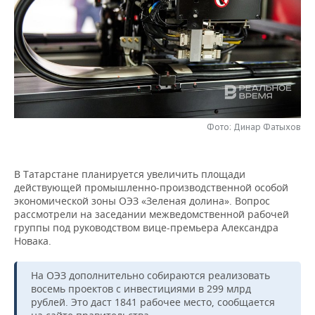
НЕФТЕХИМИЯ
РОЗНИЧНАЯ ТОРГОВЛЯ
НОВОСТИ ТЕХНОЛОГИЙ
МЕРОПРИЯТИЯ
НЕФТЬ
ТРАНСПОРТ
IT
НОВОСТИ МЕРОПРИЯТИЙ
СПОРТ
ОПК
УСЛУГИ
МЕДИА
ВЫЕЗДНАЯ РЕДАКЦИЯ
НОВОСТИ СПОРТА
ОБЩЕСТВО
ЭНЕРГЕТИКА
ТЕЛЕКОММУНИКАЦИИ
БИЗНЕС-БРАНЧИ
ФУТБОЛ
НОВОСТИ ОБЩЕСТВА
ФОТОГАЛЕРЕЯ
Фото: Динар Фатыхов
ONLINE-КОНФЕРЕНЦИИ
ХОККЕЙ
ВЛАСТЬ
СЮЖЕТЫ
В Татарстане планируется увеличить площади
действующей промышленно-производственной особой
ОТКРЫТАЯ ЛЕКЦИЯ
БАСКЕТБОЛ
ИНФРАСТРУКТУРА
СПРАВОЧНИК
экономической зоны ОЭЗ «Зеленая долина». Вопрос
рассмотрели на заседании межведомственной рабочей
ВОЛЕЙБОЛ
ИСТОРИЯ
СПИСОК ПЕРСОН
ПОЛНАЯ ВЕРСИЯ
группы под руководством вице-премьера Александра
Новака.
КИБЕРСПОРТ
КУЛЬТУРА
СПИСОК КОМПАНИЙ
На ОЭЗ дополнительно собираются реализовать
ФИГУРНОЕ КАТАНИЕ
МЕДИЦИНА
восемь проектов с инвестициями в 299 млрд
рублей. Это даст 1841 рабочее место, сообщается