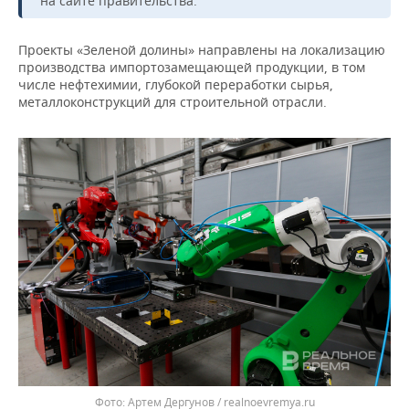
на сайте правительства.
ВОДНЫЕ ВИДЫ СПОРТА
ОБРАЗОВАНИЕ
ХОККЕЙ С МЯЧОМ
ПРОИСШЕСТВИЯ
Проекты «Зеленой долины» направлены на локализацию
производства импортозамещающей продукции, в том
числе нефтехимии, глубокой переработки сырья,
металлоконструкций для строительной отрасли.
Артем Дергунов / realnoevremya.ru