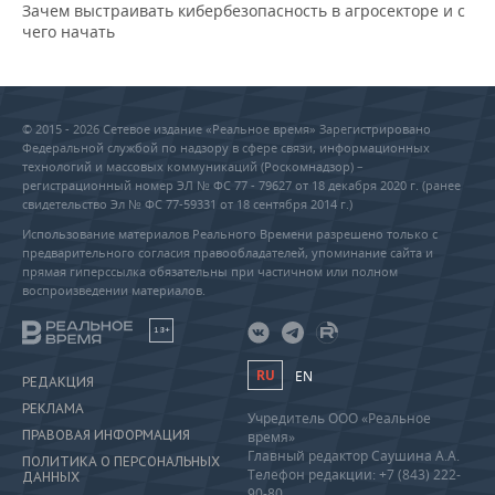
Зачем выстраивать кибербезопасность в агросекторе и с
чего начать
© 2015 - 2026 Сетевое издание «Реальное время» Зарегистрировано
Федеральной службой по надзору в сфере связи, информационных
технологий и массовых коммуникаций (Роскомнадзор) –
регистрационный номер ЭЛ № ФС 77 - 79627 от 18 декабря 2020 г. (ранее
свидетельство Эл № ФС 77-59331 от 18 сентября 2014 г.)
Использование материалов Реального Времени разрешено только с
предварительного согласия правообладателей, упоминание сайта и
прямая гиперссылка обязательны при частичном или полном
воспроизведении материалов.
18+
RU
EN
РЕДАКЦИЯ
РЕКЛАМА
Учредитель ООО «Реальное
ПРАВОВАЯ ИНФОРМАЦИЯ
время»
Главный редактор Саушина А.А.
ПОЛИТИКА О ПЕРСОНАЛЬНЫХ
Телефон редакции: +7 (843) 222-
ДАННЫХ
90-80