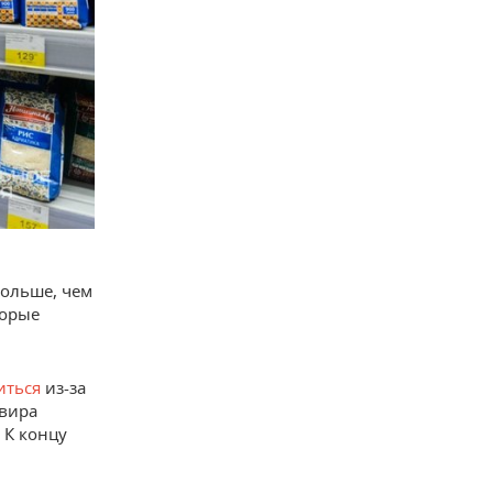
больше, чем
торые
иться
из-за
ьвира
 К концу