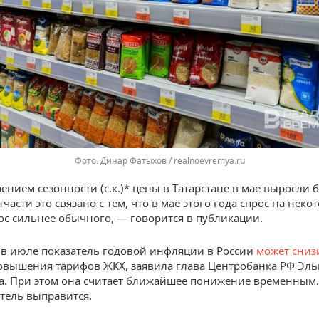
Динар Фатыхов / realnoevremya.ru
ением сезонности (с.к.)* цены в Татарстане в мае выросли 
тчасти это связано с тем, что в мае этого года спрос на неко
ос сильнее обычного, — говорится в публикации.
в июле показатель годовой инфляции в России
может сниз
овышения тарифов ЖКХ, заявила глава Центробанка РФ Эл
. При этом она считает ближайшее понижение временным.
атель выправится.