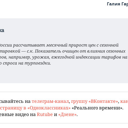
Галия Г
ка
России рассчитывает месячный прирост цен с сезонной
тировкой — с.к. Показатель очищен от влияния сезонных
ов, например, урожая, ежегодной индексации тарифов на
о спроса на турпоездки.
сывайтесь на
телеграм-канал
,
группу «ВКонтакте»
,
кан
страницу в «Одноклассниках»
«Реального времени».
евные видео на
Rutube
и
«Дзене»
.