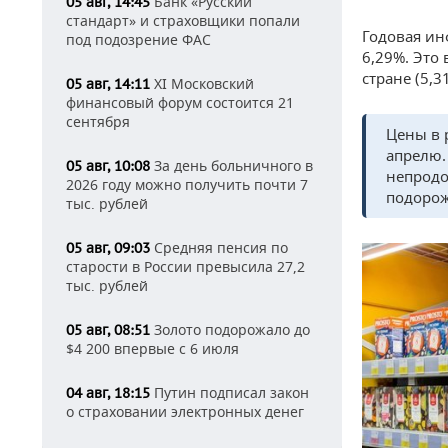
Банк «Русский
05 авг, 14:45
стандарт» и страховщики попали
Годовая ин
под подозрение ФАС
6,29%. Это
стране (5,3
XI Московский
05 авг, 14:11
финансовый форум состоится 21
сентября
Цены в 
апрелю.
За день больничного в
05 авг, 10:08
непродо
2026 году можно получить почти 7
подорож
тыс. рублей
Средняя пенсия по
05 авг, 09:03
старости в России превысила 27,2
тыс. рублей
Золото подорожало до
05 авг, 08:51
$4 200 впервые с 6 июля
Путин подписал закон
04 авг, 18:15
о страховании электронных денег