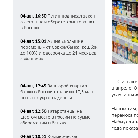
Путин подписал закон
04 авг, 16:50
о легальном обороте криптовалют
в России
Акция «Большие
04 авг, 15:01
перемены» от Совкомбанка: кешбэк
до 100% и рассрочка до 24 месяцев
с «Халвой»
— С исключ
За второй квартал
04 авг, 12:45
в апреле. О
банки в России отразили 17,5 млн
услуги выр
попыток украсть деньги
Напомним, 
Татарстанцы на
04 авг, 12:30
переноса п
шестом месте в России по сумме
Набиуллина
сбережений в банках
года показ
Коммерческая
04 авг, 10:51