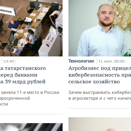
а
Технологии
14:40
31 июл, 00:00
а татарстанского
Агробизнес под прицел
перед банками
кибербезопасность при
а 39 млрд рублей
сельское хозяйство
заняла 11-е место в России
Зачем выстраивать кибербе
просроченной
в агросекторе и с чего начат
ости