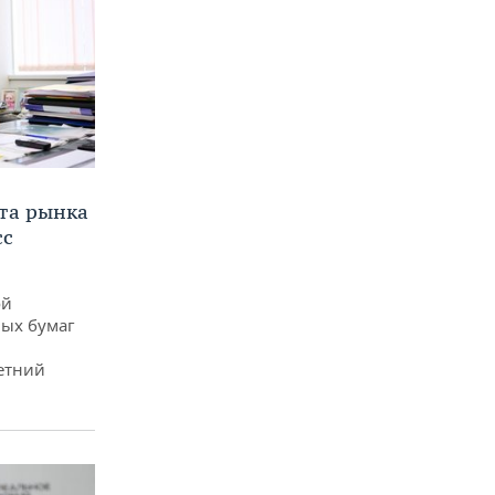
та рынка
сс
ой
ых бумаг
етний