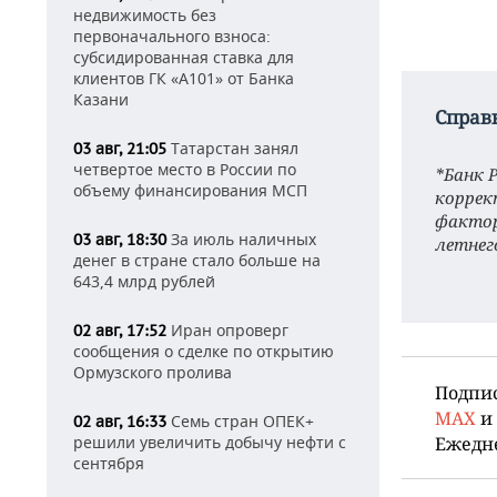
недвижимость без
первоначального взноса:
субсидированная ставка для
клиентов ГК «А101» от Банка
Казани
Справ
Татарстан занял
03 авг, 21:05
четвертое место в России по
*Банк 
объему финансирования МСП
коррек
фактор
За июль наличных
03 авг, 18:30
летнег
денег в стране стало больше на
643,4 млрд рублей
Иран опроверг
02 авг, 17:52
сообщения о сделке по открытию
Ормузского пролива
Подпи
MAX
и
Семь стран ОПЕК+
02 авг, 16:33
Ежедн
решили увеличить добычу нефти с
сентября