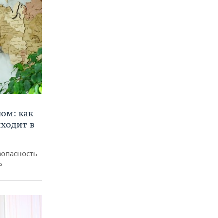
ом: как
ходит в
зопасность
ь