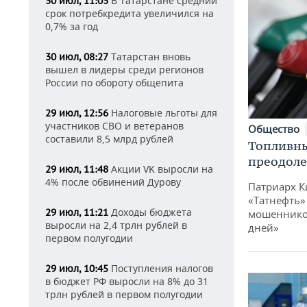
В Татарстане средний
30 июл, 11:03
срок потребкредита увеличился на
0,7% за год
Татарстан вновь
30 июл, 08:27
вышел в лидеры среди регионов
России по обороту общепита
Налоговые льготы для
29 июл, 12:56
участников СВО и ветеранов
Общество
составили 8,5 млрд рублей
Топливны
преодоле
Акции VK выросли на
29 июл, 11:48
4% после обвинений Дурову
Патриарх К
«Татнефть»
Доходы бюджета
29 июл, 11:21
мошенников
выросли на 2,4 трлн рублей в
дней»
первом полугодии
Поступления налогов
29 июл, 10:45
в бюджет РФ выросли на 8% до 31
трлн рублей в первом полугодии