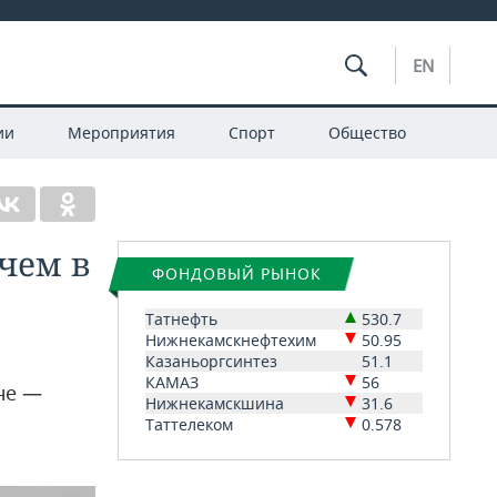
EN
ии
Мероприятия
Спорт
Общество
чем в
ФОНДОВЫЙ РЫНОК
Татнефть
530.7
Нижнекамскнефтехим
50.95
Казаньоргсинтез
51.1
КАМАЗ
56
не —
Нижнекамскшина
31.6
Таттелеком
0.578