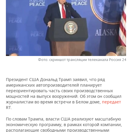
НЕФТЕХИМИЯ
РОЗНИЧНАЯ ТОРГОВЛЯ
НОВОСТИ ТЕХНОЛОГИЙ
МЕРОПРИЯТИЯ
НЕФТЬ
ТРАНСПОРТ
IT
НОВОСТИ МЕРОПРИЯТИЙ
СПОРТ
ОПК
УСЛУГИ
МЕДИА
ВЫЕЗДНАЯ РЕДАКЦИЯ
НОВОСТИ СПОРТА
ОБЩЕСТВО
ЭНЕРГЕТИКА
ТЕЛЕКОММУНИКАЦИИ
БИЗНЕС-БРАНЧИ
ФУТБОЛ
НОВОСТИ ОБЩЕСТВА
ФОТОГАЛЕРЕЯ
Фото: скриншот трансляции телеканала Россия 24
ONLINE-КОНФЕРЕНЦИИ
ХОККЕЙ
ВЛАСТЬ
СЮЖЕТЫ
ОТКРЫТАЯ ЛЕКЦИЯ
БАСКЕТБОЛ
ИНФРАСТРУКТУРА
СПРАВОЧНИК
Президент США Дональд Трамп заявил, что ряд
американских автопроизводителей планирует
переориентировать часть своих производственных
ВОЛЕЙБОЛ
ИСТОРИЯ
СПИСОК ПЕРСОН
ПОЛНАЯ ВЕРСИЯ
мощностей на выпуск вооружений. Об этом он сообщил
журналистам во время встречи в Белом доме,
передает
КИБЕРСПОРТ
КУЛЬТУРА
СПИСОК КОМПАНИЙ
RT.
По словам Трампа, власти США реализуют масштабную
ФИГУРНОЕ КАТАНИЕ
МЕДИЦИНА
экономическую программу, в рамках которой компании,
располагающие свободными производственными