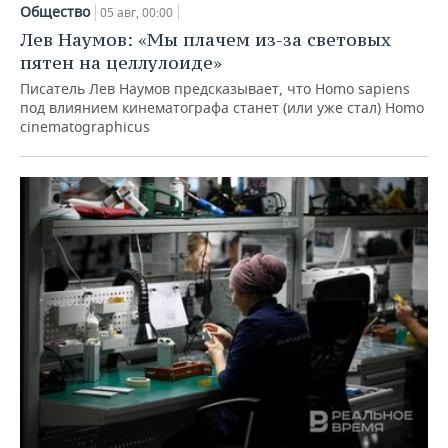
Общество
05 авг, 00:00
Лев Наумов: «Мы плачем из-за световых
пятен на целлулоиде»
Писатель Лев Наумов предсказывает, что Homo sapiens
под влиянием кинематографа станет (или уже стал) Homo
cinematographicus