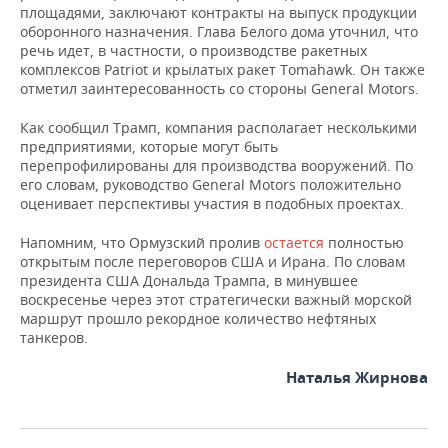
ВОДНЫЕ ВИДЫ СПОРТА
ОБРАЗОВАНИЕ
площадями, заключают контракты на выпуск продукции
оборонного назначения. Глава Белого дома уточнил, что
ХОККЕЙ С МЯЧОМ
ПРОИСШЕСТВИЯ
речь идет, в частности, о производстве ракетных
комплексов Patriot и крылатых ракет Tomahawk. Он также
отметил заинтересованность со стороны General Motors.
Как сообщил Трамп, компания располагает несколькими
предприятиями, которые могут быть
перепрофилированы для производства вооружений. По
его словам, руководство General Motors положительно
оценивает перспективы участия в подобных проектах.
Напомним, что Ормузский пролив
остается
полностью
открытым после переговоров США и Ирана. По словам
президента США Дональда Трампа, в минувшее
воскресенье через этот стратегически важный морской
маршрут прошло рекордное количество нефтяных
танкеров.
Наталья Жирнова