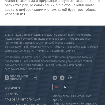
Министр экологии и природных ресурсов Татарстана — о
расчистке рек, рекультивации объектов накопленного
вреда, о цифровизации и о том, какой будет республика
через 10 лет
© 2015 - 2026 Сетевое издание «Реальное время» Зарегистрировано
Федеральной службой по надзору в сфере связи, информационных
технологий и массовых коммуникаций (Роскомнадзор) –
регистрационный номер ЭЛ № ФС 77 - 79627 от 18 декабря 2020 г. (ранее
свидетельство Эл № ФС 77-59331 от 18 сентября 2014 г.)
Использование материалов Реального Времени разрешено только с
предварительного согласия правообладателей, упоминание сайта и
прямая гиперссылка обязательны при частичном или полном
воспроизведении материалов.
18+
RU
EN
РЕДАКЦИЯ
РЕКЛАМА
Учредитель ООО «Реальное
ПРАВОВАЯ ИНФОРМАЦИЯ
время»
Главный редактор Саушина А.А.