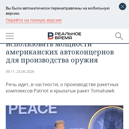
Вы были автоматически перенаправлены на мобильную
версию.
Перейти на полную версию
РЕГИОНЫ
ПРОМЫШЛЕННОСТЬ
Трамп рассказал о планах
БАШКОРТОСТАН
НОВОСТИ
использовать мощности
ТАТАРСТАН
АНАЛИТИКА
американских автоконцернов
для производства оружия
УДМУРТИЯ
НОВОСТИ АНАЛИТИКИ
ЭКОНОМИКА
09:11, 23.06.2026
ДЕКЛАРАЦИИ О ДОХОДАХ
НОВОСТИ ЭКОНОМИКИ
ПРОМЫШЛЕННОСТЬ
Речь идет, в частности, о производстве ракетных
КОРОЛИ ГОСЗАКАЗА ПФО
ФИНАНСЫ
НОВОСТИ
НЕДВИЖИМОСТЬ
комплексов Patriot и крылатых ракет Tomahawk
ПРОМЫШЛЕННОСТИ
ВУЗЫ ТАТАРСТАНА
БАНКИ
НОВОСТИ НЕДВИЖИМОСТИ
АВТО
АГРОПРОМ
КОМУ ПРИНАДЛЕЖАТ
БЮДЖЕТ
НОВОСТИ АВТО
БИЗНЕС
ТОРГОВЫЕ ЦЕНТРЫ
МАШИНОСТРОЕНИЕ
ТАТАРСТАНА
ИНВЕСТИЦИИ
НОВОСТИ БИЗНЕСА
ТЕХНОЛОГИИ