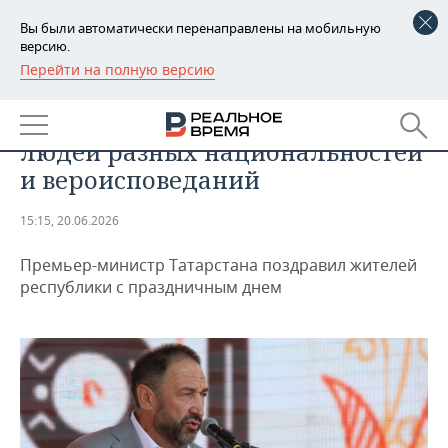
Вы были автоматически перенаправлены на мобильную
версию.
Перейти на полную версию
РЕГИОНЫ
ОБЩЕСТВО
Песошин: Сабантуй объединяет
БАШКОРТОСТАН
НОВОСТИ
людей разных национальностей
ТАТАРСТАН
АНАЛИТИКА
и вероисповеданий
УДМУРТИЯ
НОВОСТИ АНАЛИТИКИ
ЭКОНОМИКА
15:15, 20.06.2026
ДЕКЛАРАЦИИ О ДОХОДАХ
НОВОСТИ ЭКОНОМИКИ
ПРОМЫШЛЕННОСТЬ
Премьер-министр Татарстана поздравил жителей
республики с праздничным днем
КОРОЛИ ГОСЗАКАЗА ПФО
ФИНАНСЫ
НОВОСТИ
НЕДВИЖИМОСТЬ
ПРОМЫШЛЕННОСТИ
ВУЗЫ ТАТАРСТАНА
БАНКИ
НОВОСТИ НЕДВИЖИМОСТИ
АВТО
АГРОПРОМ
КОМУ ПРИНАДЛЕЖАТ
БЮДЖЕТ
НОВОСТИ АВТО
БИЗНЕС
ТОРГОВЫЕ ЦЕНТРЫ
МАШИНОСТРОЕНИЕ
ТАТАРСТАНА
ИНВЕСТИЦИИ
НОВОСТИ БИЗНЕСА
ТЕХНОЛОГИИ