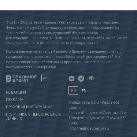
© 2015 - 2026 Сетевое издание «Реальное время» Зарегистрировано
Федеральной службой по надзору в сфере связи, информационных
технологий и массовых коммуникаций (Роскомнадзор) –
регистрационный номер ЭЛ № ФС 77 - 79627 от 18 декабря 2020 г. (ранее
свидетельство Эл № ФС 77-59331 от 18 сентября 2014 г.)
Использование материалов Реального Времени разрешено только с
предварительного согласия правообладателей, упоминание сайта и
прямая гиперссылка обязательны при частичном или полном
воспроизведении материалов.
18+
RU
EN
РЕДАКЦИЯ
РЕКЛАМА
Учредитель ООО «Реальное
ПРАВОВАЯ ИНФОРМАЦИЯ
время»
Главный редактор Саушина А.А.
ПОЛИТИКА О ПЕРСОНАЛЬНЫХ
Телефон редакции: +7 (843) 222-
ДАННЫХ
90-80
info@realnoevremya.ru