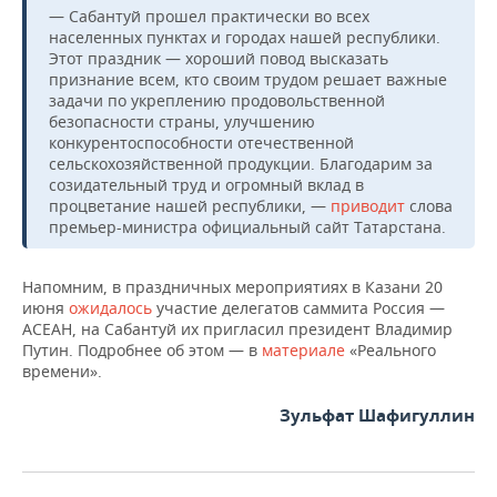
ВОДНЫЕ ВИДЫ СПОРТА
ОБРАЗОВАНИЕ
— Сабантуй прошел практически во всех
населенных пунктах и городах нашей республики.
ХОККЕЙ С МЯЧОМ
ПРОИСШЕСТВИЯ
Этот праздник — хороший повод высказать
признание всем, кто своим трудом решает важные
задачи по укреплению продовольственной
безопасности страны, улучшению
конкурентоспособности отечественной
сельскохозяйственной продукции. Благодарим за
созидательный труд и огромный вклад в
процветание нашей республики, —
приводит
слова
премьер-министра официальный сайт Татарстана.
Напомним, в праздничных мероприятиях в Казани 20
июня
ожидалось
участие делегатов саммита Россия —
АСЕАН, на Сабантуй их пригласил президент Владимир
Путин. Подробнее об этом — в
материале
«Реального
времени».
Зульфат Шафигуллин