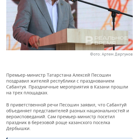
НЕФТЕХИМИЯ
РОЗНИЧНАЯ ТОРГОВЛЯ
НОВОСТИ ТЕХНОЛОГИЙ
МЕРОПРИЯТИЯ
НЕФТЬ
ТРАНСПОРТ
IT
НОВОСТИ МЕРОПРИЯТИЙ
СПОРТ
ОПК
УСЛУГИ
МЕДИА
ВЫЕЗДНАЯ РЕДАКЦИЯ
НОВОСТИ СПОРТА
ОБЩЕСТВО
ЭНЕРГЕТИКА
ТЕЛЕКОММУНИКАЦИИ
БИЗНЕС-БРАНЧИ
ФУТБОЛ
НОВОСТИ ОБЩЕСТВА
ФОТОГАЛЕРЕЯ
Фото: Артем Дергунов
ONLINE-КОНФЕРЕНЦИИ
ХОККЕЙ
ВЛАСТЬ
СЮЖЕТЫ
Премьер-министр Татарстана Алексей Песошин
поздравил жителей республики с празднованием
ОТКРЫТАЯ ЛЕКЦИЯ
БАСКЕТБОЛ
ИНФРАСТРУКТУРА
СПРАВОЧНИК
Сабантуя. Праздничные мероприятия в Казани прошли
на трех площадках.
ВОЛЕЙБОЛ
ИСТОРИЯ
СПИСОК ПЕРСОН
ПОЛНАЯ ВЕРСИЯ
В приветственной речи Песошин заявил, что Сабантуй
объединяет представителей разных национальностей и
КИБЕРСПОРТ
КУЛЬТУРА
СПИСОК КОМПАНИЙ
вероисповеданий. Сам премьер-министр посетил
праздник в березовой роще казанского поселка
ФИГУРНОЕ КАТАНИЕ
МЕДИЦИНА
Дербышки.