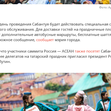
Фото: А
 день проведения Сабантуя будет действовать специальная 
ого обслуживания. Для доставки гостей на праздничные п
 дополнительные автобусные маршруты, бесплатные шатт
рожное сообщение,
сообщает
мэрия города.
что участники саммита Россия — АСЕАН
также посетят
Сабан
нее делегатов на татарский праздник пригласил президент 
Путин.