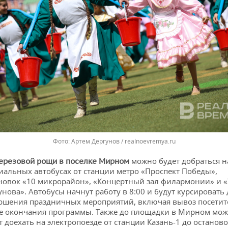
Артем Дергунов / realnoevremya.ru
можно будет добраться н
ерезовой рощи в поселке Мирном
иальных автобусах от станции метро «Проспект Победы»,
новок «10 микрорайон», «Концертный зал филармонии» и 
унова». Автобусы начнут работу в 8:00 и будут курсировать 
ршения праздничных мероприятий, включая вывоз посетит
е окончания программы. Также до площадки в Мирном мо
т доехать на электропоезде от станции Казань-1 до останов