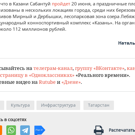
что в Казани Сабантуй
пройдет
20 июня, а праздничные п
низованы в нескольких локациях города, среди них березо
ивов Мирный и Дербышки, лесопарковая зона озера Лебяжь
ународный конноспортивный комплекс «Казань». На орга
коло 112 миллионов рублей.
Натал
сывайтесь на
телеграм-канал
,
группу «ВКонтакте»
,
кан
страницу в «Одноклассниках»
«Реального времени».
евные видео на
Rutube
и
«Дзене»
.
Культура
Инфраструктура
Татарстан
ь в соцсетях
Распечатать