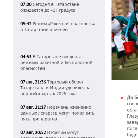
Сегодня в Татарстане
07:00
ожидается до +31 градуса
Режим «Ракетная опасность»
05:42
в Татарстане отменен
В Татарстане введены
04:53
режимы ракетной и беспилотной
опасностей
Торговый оборот
07 авг, 21:36
Татарстана и Индии удвоился за
первый квартал 2026 года
До Б
спец
Перечень жизненно
07 авг, 21:17
оста
важных лекарств могут пополнить
Глаз
пять препаратов
заве
посл
В России могут
07 авг, 20:52
буде