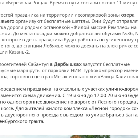
та «Березовая Роща». Время в пути составит около 11 минут
гостей праздника на территории лесопарковой зоны
озера
организуют бесплатные шаттлы. Они будут отправлят
яжьего
тка дороги рядом с остановкой «Жилой массив Ремплер» на
сной. До места посадки можно добраться автобусами №36, 
 которые в день праздника будут работать по усиленному г
е того, до станции Лебяжье можно доехать на электричке с
ции Казань-2.
посетителей Сабантуя
запустят бесплатные
в Дербышках
бусные маршруты от парковки НИИ Турбокомпрессор имени
па, торгового центра «Мега» и остановки «Улица Халитова»
проведением праздника на отдельных участках улично-доро
зменится схема движения. С 19 июня до 17:00 20 июня буд
но одностороннее движение по дороге от Лесного городка 
шоссе. Для жителей жилого комплекса «Лесной городок» со
ь двустороннего проезда с выездом по улице Братьев Батт
енбургского тракта.