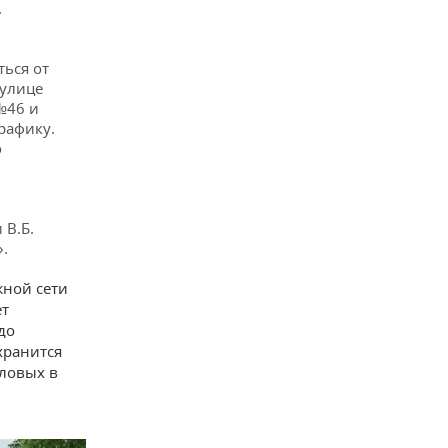
.
ься от
 улице
№46 и
рафику.
о
 В.Б.
.
жной сети
ет
до
хранится
аловых в