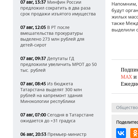
Минфин России
07 авг, 13:37
Напомним, 
предложил сократить в два раза
будут орга
срок продажи изъятого имущества
жилых масс
также Межд
В РТ после
07 авг, 12:05
выделили о
вмешательства прокуратуры
выделено 273 млн рублей для
детей-сирот
Депутаты ГД
07 авг, 09:37
предложили увеличить МРОТ до 50
Подпи
тыс. рублей
MAX
и
Ежедн
Из бюджета
07 авг, 08:45
Татарстана выделят 300 млн
рублей на капремонт здания
Минэкологии республики
Общество
Сегодня в Татарстане
07 авг, 07:00
ожидается до +31 градуса
Поделитес
Премьер-министр
06 авг, 20:53