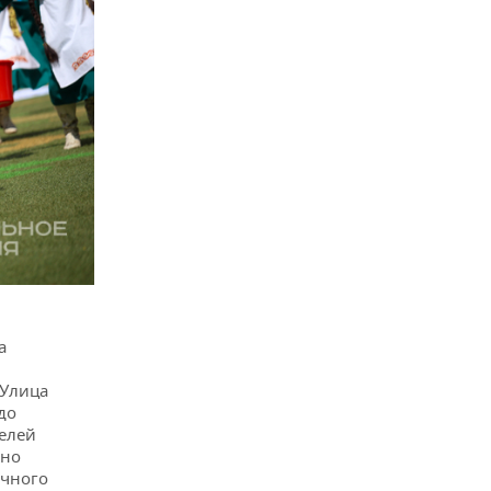
а
«Улица
до
елей
жно
очного