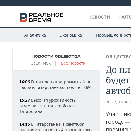
НОВОСТИ
ФОТО
Аналитика
Экономика
Промышленност
НОВОСТИ ОБЩЕСТВА
ОБЩЕСТВ
Все новости
16:39 МСК
До п
будет
Готовность программы «Наш
16:06
двор» в Татарстане составляет 86%
автоб
Высокая урожайность
15:27
20:27, 18.06.
отмечается в трех районах
Татарстана
Участник
городе —
В Татарстане к 1 сентября
14:15
президен
планируют открыть 4 новые школы