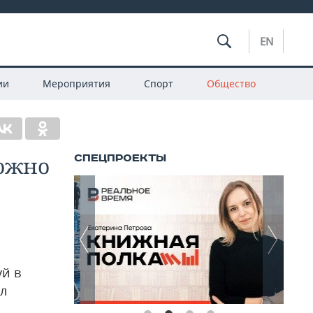
EN
ии
Мероприятия
Спорт
Общество
можно
уй в
ил