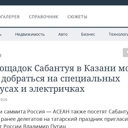
ГАЛЕРЕЯ
СПРАВОЧНИК
СЮЖЕТЫ
ь
Недвижимость
Авто
Бизнес
Технолог
О
лощадок Сабантуя в Казани 
 добраться на специальных
усах и электричках
2026
и саммита Россия — АСЕАН также посетят Сабант
 ранее делегатов на татарский праздник приглас
т России Владимир Путин