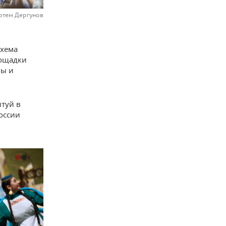
ртем Дергунов
схема
лощадки
лы и
туй в
России