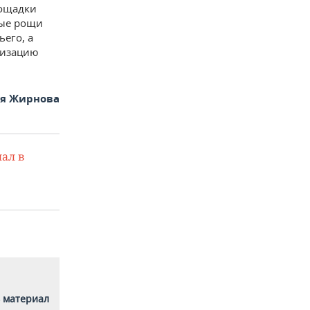
лощадки
вые рощи
его, а
низацию
ья Жирнова
ал в
 материал