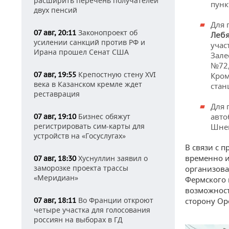
расширить перечень получателей
пунк
двух пенсий
Для 
Законопроект об
07 авг, 20:11
Леб
усилении санкций против РФ и
учас
Ирана прошел Сенат США
Зале
№72,
Крепостную стену XVI
07 авг, 19:55
Кром
века в Казанском кремле ждет
стан
реставрация
Для 
авто
Бизнес обяжут
07 авг, 19:10
регистрировать сим-карты для
Шнеп
устройств на «Госуслугах»
В связи с 
временно и
Хуснуллин заявил о
07 авг, 18:30
заморозке проекта трассы
организова
«Меридиан»
Фермского 
возможност
Во Франции откроют
сторону Ор
07 авг, 18:11
четыре участка для голосования
россиян на выборах в ГД