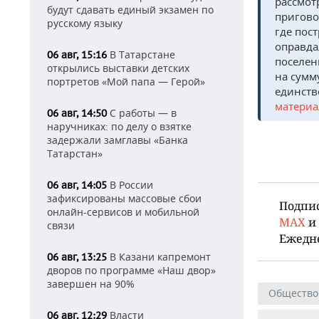
рассмот
будут сдавать единый экзамен по
пригово
русскому языку
где пос
оправда
В Татарстане
06 авг, 15:16
поселен
открылись выставки детских
на сумм
портретов «Мой папа — Герой»
единств
материа
С работы — в
06 авг, 14:50
наручниках: по делу о взятке
задержали замглавы «Банка
Татарстан»
В России
06 авг, 14:05
зафиксированы массовые сбои
Подпи
онлайн-сервисов и мобильной
MAX
и
связи
Ежедн
В Казани капремонт
06 авг, 13:25
дворов по программе «Наш двор»
завершен на 90%
Общество
Власти
06 авг, 12:29