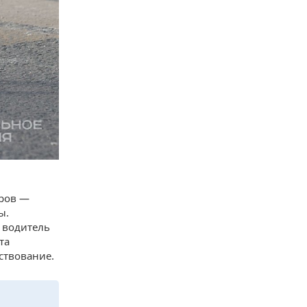
иров —
ы.
 водитель
та
ствование.