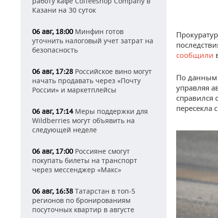
работу кафе Coffeeshop Company в
Казани на 30 суток
Минфин готов
06 авг, 18:00
Прокуратур
уточнить налоговый учет затрат на
последстви
безопасность
сообщили
Российское вино могут
06 авг, 17:28
По данным 
начать продавать через «Почту
управляя а
России» и маркетплейсы
справился 
пересекла 
Меры поддержки для
06 авг, 17:14
Wildberries могут объявить на
следующей неделе
Россияне смогут
06 авг, 17:00
покупать билеты на транспорт
через мессенджер «Макс»
Татарстан в топ-5
06 авг, 16:38
регионов по бронированиям
посуточных квартир в августе