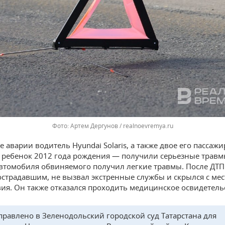
Артем Дергунов / realnoevremya.ru
е аварии водитель Hyundai Solaris, а также двое его пассаж
ребенок 2012 года рождения — получили серьезные травм
втомобиля обвиняемого получил легкие травмы. После ДТП
острадавшим, не вызвал экстренные службы и скрылся с мес
ия. Он также отказался проходить медицинское освидетель
правлено в Зеленодольский городской суд Татарстана для