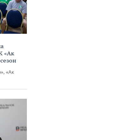
ла
К «Ак
 сезон
», «Ак