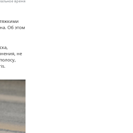
еальное время
 тяжкими
на. Об этом
ска,
янения, не
полосу,
is.