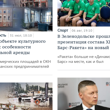
Спорт
06 авг, 19:10
ость
31 июл, 18:10
В Зеленодольске прош
 объекте культурного
презентация состава Х
: особенности
Барс-Ракета» на новый
льной аренды
«Ракета» больше не «Динамо
ммерческих площадей в ОКН
Барс» на месте, как и был
занских предпринимателей