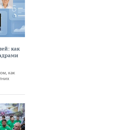
ей: как
кадрами
ом, как
тних