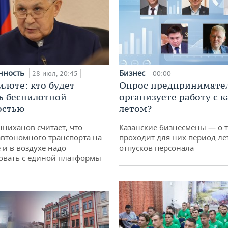
нность
Бизнес
28 июл, 20:45
00:00
илоте: кто будет
Опрос предпринимател
ь беспилотной
организуете работу с 
остью
летом?
ниханов считает, что
Казанские бизнесмены — о т
втономного транспорта на
проходит для них период ле
 и в воздухе надо
отпусков персонала
овать с единой платформы