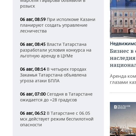
Марселя Гафарова объявили в
розыск
При исполкоме Казани
06 авг, 08:59
планируют создать управление
лесничества
Недвижим
Власти Татарстана
06 авг, 08:45
разработали условия конкурса на
Бизнес в
льготную аренду в ЦУМе
наследия
национа
В четырех городах
06 авг, 08:14
Закамья Татарстана объявлена
Аренда ко
угроза атаки БПЛА
глазами ка
Сегодня в Татарстане
06 авг, 07:00
ожидается до +28 градусов
В Татарстане с 06.05
06 авг, 06:52
мск действует режим беспилотной
опасности