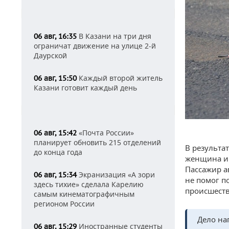
В Казани на три дня
06 авг, 16:35
ограничат движение на улице 2-й
Даурской
Каждый второй житель
06 авг, 15:50
Казани готовит каждый день
«Почта России»
06 авг, 15:42
планирует обновить 215 отделений
В результат
до конца года
женщина и 
Пассажир а
Экранизация «А зори
06 авг, 15:34
не помог п
здесь тихие» сделала Карелию
происшеств
самым кинематографичным
регионом России
Дело на
Иностранные студенты
06 авг, 15:29