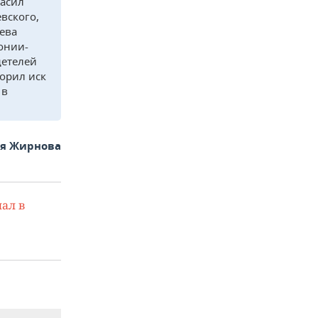
ласил
вского,
сева
онии-
детелей
ворил иск
 в
ья Жирнова
ал в