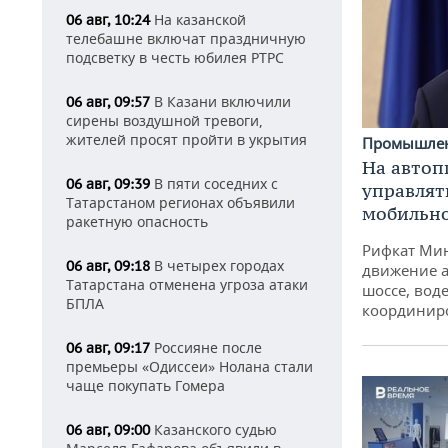
На казанской
06 авг, 10:24
телебашне включат праздничную
подсветку в честь юбилея РТРС
В Казани включили
06 авг, 09:57
сирены воздушной тревоги,
жителей просят пройти в укрытия
Промышле
На автоп
В пяти соседних с
06 авг, 09:39
управлят
Татарстаном регионах объявили
мобильн
ракетную опасность
Рифкат Мин
В четырех городах
06 авг, 09:18
движение а
Татарстана отменена угроза атаки
шоссе, воде
БПЛА
координир
Россияне после
06 авг, 09:17
премьеры «Одиссеи» Нолана стали
чаще покупать Гомера
Казанского судью
06 авг, 09:00