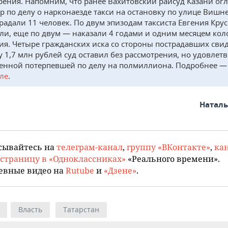
рения. Напомним, что ранее Вахитовский райсуд Казани ог
р по делу о нарконаезде такси на остановку по улице Вишне
традали 11 человек. По двум эпизодам таксиста Евгения Кру
ли, еще по двум — наказали 4 годами и одним месяцем кол
ия. Четыре гражданских иска со стороны пострадавших сви
у 1,7 млн рублей суд оставил без рассмотрения, но удовлет
енной потерпевшей по делу на полмиллиона. Подробнее —
ле
.
Натал
сывайтесь на
телеграм-канал
,
группу «ВКонтакте»
,
кан
страницу в «Одноклассниках»
«Реального времени».
евные видео на
Rutube
и
«Дзене»
.
Власть
Татарстан