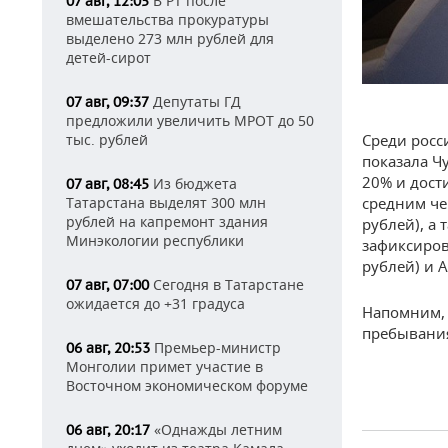
В РТ после
07 авг, 12:05
вмешательства прокуратуры
выделено 273 млн рублей для
детей-сирот
Депутаты ГД
07 авг, 09:37
предложили увеличить МРОТ до 50
Среди росс
тыс. рублей
показала Ч
20% и дост
Из бюджета
07 авг, 08:45
средним че
Татарстана выделят 300 млн
рублей на капремонт здания
рублей), а 
Минэкологии республики
зафиксирова
рублей) и А
Сегодня в Татарстане
07 авг, 07:00
ожидается до +31 градуса
Напомним, 
пребывания
Премьер-министр
06 авг, 20:53
Монголии примет участие в
Восточном экономическом форуме
«Однажды летним
06 авг, 20:17