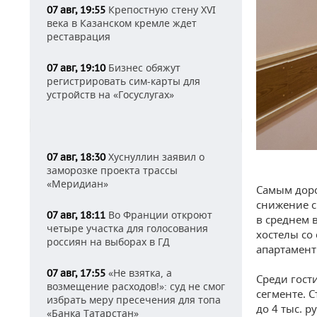
Крепостную стену XVI
07 авг, 19:55
века в Казанском кремле ждет
реставрация
Бизнес обяжут
07 авг, 19:10
регистрировать сим-карты для
устройств на «Госуслугах»
Хуснуллин заявил о
07 авг, 18:30
заморозке проекта трассы
«Меридиан»
Самым доро
снижение с
Во Франции откроют
07 авг, 18:11
в среднем 
четыре участка для голосования
хостелы со 
россиян на выборах в ГД
апартамент
«Не взятка, а
07 авг, 17:55
Среди гост
возмещение расходов!»: суд не смог
сегменте. 
избрать меру пресечения для топа
до 4 тыс. р
«Банка Татарстан»