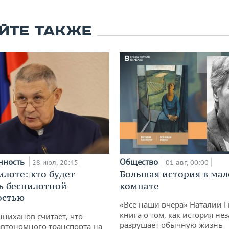
ЙТЕ ТАКЖЕ
нность
Общество
28 июл, 20:45
01 авг, 00:00
илоте: кто будет
Большая история в ма
ь беспилотной
комнате
остью
«Все наши вчера» Наталии 
книга о том, как история не
ниханов считает, что
разрушает обычную жизнь
втономного транспорта на