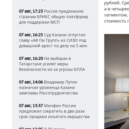
рублей. Сре
а в четыре
Россия предложила
07 авг, 17:23
сегментом,
странам БРИКС общую платформу
стоимость п
для поддержки МСП
Суд Казани отпустил
07 авг, 16:25
главу «Ай Пи Групп» из СИЗО под
домашний арест по делу на 5 млн
На выборах в
07 авг, 16:20
Татарстане усилят меры
безопасности из-за угрозы БПЛА
Владимир Путин
07 авг, 14:06
назначил уроженца Казани
замглавы Россотрудничества
Минфин России
07 авг, 13:37
предложил сократить в два раза
срок продажи изъятого имущества