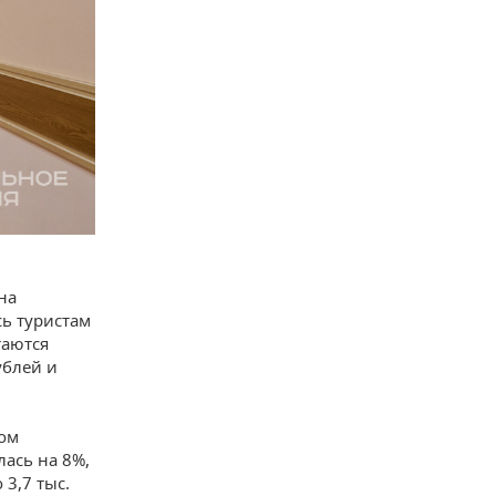
на
ь туристам
таются
ублей и
ном
лась на 8%,
 3,7 тыс.