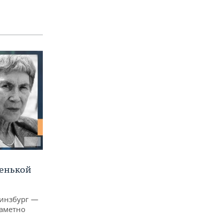
ленькой
Гинзбург —
заметно