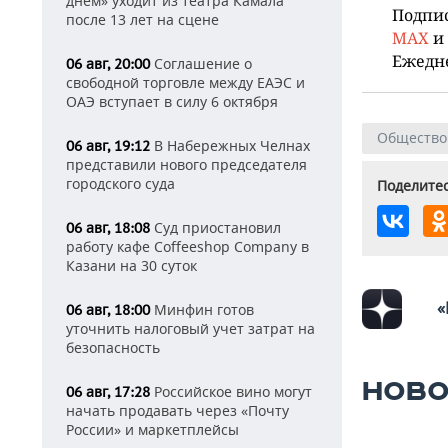
днем» уходит из театра Камала
Подпи
после 13 лет на сцене
MAX
и
Ежедн
Соглашение о
06 авг, 20:00
свободной торговле между ЕАЭС и
ОАЭ вступает в силу 6 октября
Общество
В Набережных Челнах
06 авг, 19:12
представили нового председателя
городского суда
Поделитес
Суд приостановил
06 авг, 18:08
работу кафе Coffeeshop Company в
Казани на 30 суток
«
Минфин готов
06 авг, 18:00
уточнить налоговый учет затрат на
безопасность
НОВО
Российское вино могут
06 авг, 17:28
начать продавать через «Почту
России» и маркетплейсы