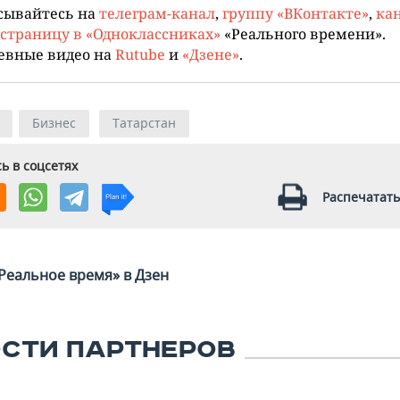
сывайтесь на
телеграм-канал
,
группу «ВКонтакте»
,
кан
страницу в «Одноклассниках»
«Реального времени».
евные видео на
Rutube
и
«Дзене»
.
Бизнес
Татарстан
ь в соцсетях
Распечатать
Реальное время» в Дзен
СТИ ПАРТНЕРОВ