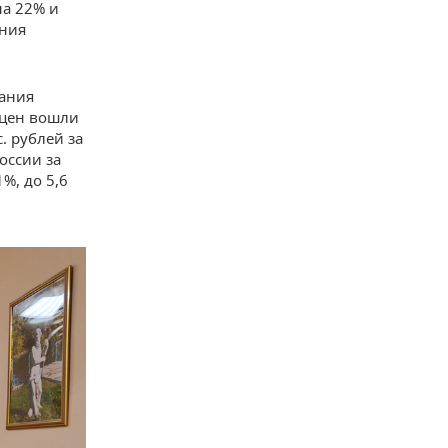
на 22% и
ания
вания
 цен вошли
. рублей за
оссии за
%, до 5,6