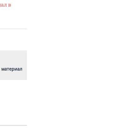
ал в
 материал