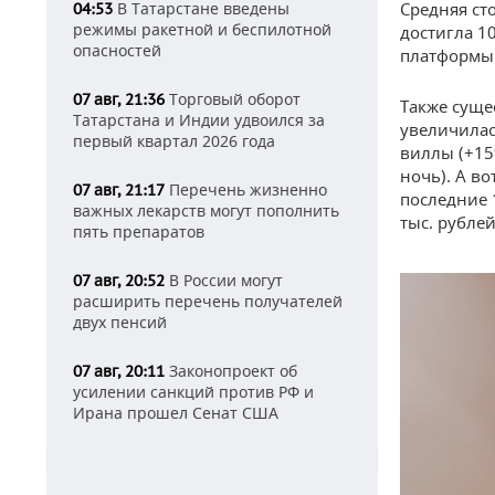
В Татарстане введены
Средняя ст
04:53
режимы ракетной и беспилотной
достигла 1
опасностей
платформы 
Торговый оборот
07 авг, 21:36
Также суще
Татарстана и Индии удвоился за
увеличилас
первый квартал 2026 года
виллы (+15%
ночь). А в
Перечень жизненно
07 авг, 21:17
последние 
важных лекарств могут пополнить
тыс. рублей
пять препаратов
В России могут
07 авг, 20:52
расширить перечень получателей
двух пенсий
Законопроект об
07 авг, 20:11
усилении санкций против РФ и
Ирана прошел Сенат США