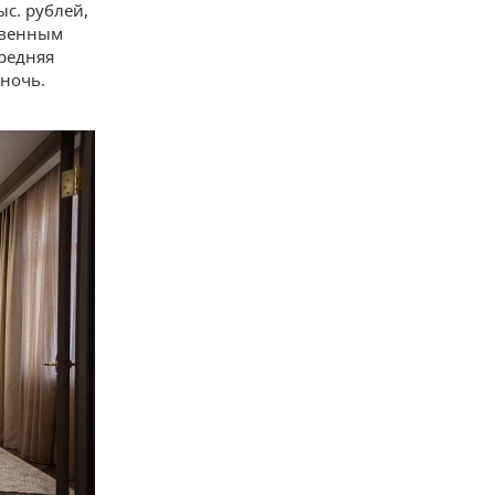
ыс. рублей,
ственным
средняя
 ночь.