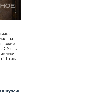
 жилье
лась на
е высоким
 7,9 тыс.
ние чеки
(4,1 тыс.
афигуллин