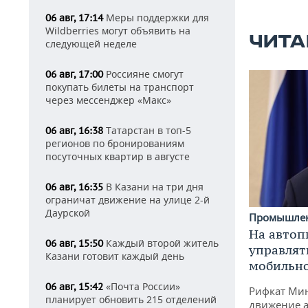
Меры поддержки для
06 авг, 17:14
Wildberries могут объявить на
ЧИТА
следующей неделе
Россияне смогут
06 авг, 17:00
покупать билеты на транспорт
через мессенджер «Макс»
Татарстан в топ-5
06 авг, 16:38
регионов по бронированиям
посуточных квартир в августе
В Казани на три дня
06 авг, 16:35
ограничат движение на улице 2-й
Даурской
Промышле
На автоп
Каждый второй житель
06 авг, 15:50
управлят
Казани готовит каждый день
мобильн
«Почта России»
06 авг, 15:42
Рифкат Мин
планирует обновить 215 отделений
движение а