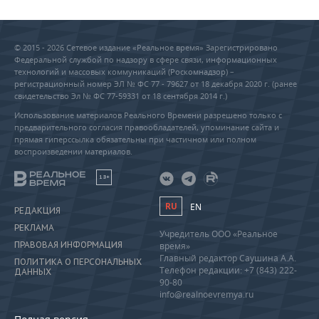
© 2015 - 2026 Сетевое издание «Реальное время» Зарегистрировано
Федеральной службой по надзору в сфере связи, информационных
технологий и массовых коммуникаций (Роскомнадзор) –
регистрационный номер ЭЛ № ФС 77 - 79627 от 18 декабря 2020 г. (ранее
свидетельство Эл № ФС 77-59331 от 18 сентября 2014 г.)
Использование материалов Реального Времени разрешено только с
предварительного согласия правообладателей, упоминание сайта и
прямая гиперссылка обязательны при частичном или полном
воспроизведении материалов.
18+
RU
EN
РЕДАКЦИЯ
РЕКЛАМА
Учредитель ООО «Реальное
ПРАВОВАЯ ИНФОРМАЦИЯ
время»
Главный редактор Саушина А.А.
ПОЛИТИКА О ПЕРСОНАЛЬНЫХ
Телефон редакции: +7 (843) 222-
ДАННЫХ
90-80
info@realnoevremya.ru