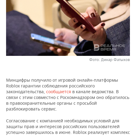
НЕФТЕХИМИЯ
РОЗНИЧНАЯ ТОРГОВЛЯ
НОВОСТИ ТЕХНОЛОГИЙ
МЕРОПРИЯТИЯ
НЕФТЬ
ТРАНСПОРТ
IT
НОВОСТИ МЕРОПРИЯТИЙ
СПОРТ
ОПК
УСЛУГИ
МЕДИА
ВЫЕЗДНАЯ РЕДАКЦИЯ
НОВОСТИ СПОРТА
ОБЩЕСТВО
ЭНЕРГЕТИКА
ТЕЛЕКОММУНИКАЦИИ
БИЗНЕС-БРАНЧИ
ФУТБОЛ
НОВОСТИ ОБЩЕСТВА
ФОТОГАЛЕРЕЯ
Фото: Динар Фатыхов
ONLINE-КОНФЕРЕНЦИИ
ХОККЕЙ
ВЛАСТЬ
СЮЖЕТЫ
Минцифры получило от игровой онлайн-платформы
ОТКРЫТАЯ ЛЕКЦИЯ
БАСКЕТБОЛ
ИНФРАСТРУКТУРА
СПРАВОЧНИК
Roblox гарантии соблюдения российского
законодательства,
сообщается
в канале ведомства. В
ВОЛЕЙБОЛ
ИСТОРИЯ
СПИСОК ПЕРСОН
ПОЛНАЯ ВЕРСИЯ
связи с этим совместно с Роскомнадзором оно обратилось
в правоохранительные органы с просьбой
разблокировать сервис.
КИБЕРСПОРТ
КУЛЬТУРА
СПИСОК КОМПАНИЙ
Согласование с компанией необходимых условий для
ФИГУРНОЕ КАТАНИЕ
МЕДИЦИНА
защиты прав и интересов российских пользователей
успешно завершилось в июне. Roblox реализует комплекс