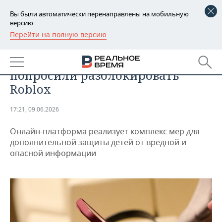
Вы были автоматически перенаправлены на мобильную
версию.
Перейти на полную версию
РЕГИОНЫ
ТЕХНОЛОГИИ
Минцифры и Роскомнадзор
БАШКОРТОСТАН
НОВОСТИ
попросили разблокировать
ТАТАРСТАН
АНАЛИТИКА
Roblox
УДМУРТИЯ
НОВОСТИ АНАЛИТИКИ
ЭКОНОМИКА
17:21, 09.06.2026
ДЕКЛАРАЦИИ О ДОХОДАХ
НОВОСТИ ЭКОНОМИКИ
ПРОМЫШЛЕННОСТЬ
Онлайн-платформа реализует комплекс мер для
дополнительной защиты детей от вредной и
КОРОЛИ ГОСЗАКАЗА ПФО
ФИНАНСЫ
НОВОСТИ
НЕДВИЖИМОСТЬ
опасной информации
ПРОМЫШЛЕННОСТИ
ВУЗЫ ТАТАРСТАНА
БАНКИ
НОВОСТИ НЕДВИЖИМОСТИ
АВТО
АГРОПРОМ
КОМУ ПРИНАДЛЕЖАТ
БЮДЖЕТ
НОВОСТИ АВТО
БИЗНЕС
ТОРГОВЫЕ ЦЕНТРЫ
МАШИНОСТРОЕНИЕ
ТАТАРСТАНА
ИНВЕСТИЦИИ
НОВОСТИ БИЗНЕСА
ТЕХНОЛОГИИ