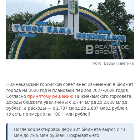
НЕФТЕХИМИЯ
РОЗНИЧНАЯ ТОРГОВЛЯ
НОВОСТИ ТЕХНОЛОГИЙ
МЕРОПРИЯТИЯ
НЕФТЬ
ТРАНСПОРТ
IT
НОВОСТИ МЕРОПРИЯТИЙ
СПОРТ
ОПК
УСЛУГИ
МЕДИА
ВЫЕЗДНАЯ РЕДАКЦИЯ
НОВОСТИ СПОРТА
ОБЩЕСТВО
ЭНЕРГЕТИКА
ТЕЛЕКОММУНИКАЦИИ
БИЗНЕС-БРАНЧИ
ФУТБОЛ
НОВОСТИ ОБЩЕСТВА
ФОТОГАЛЕРЕЯ
Фото: Дарья Пинегина
ONLINE-КОНФЕРЕНЦИИ
ХОККЕЙ
ВЛАСТЬ
СЮЖЕТЫ
ОТКРЫТАЯ ЛЕКЦИЯ
БАСКЕТБОЛ
ИНФРАСТРУКТУРА
СПРАВОЧНИК
Нижнекамский городской совет внес изменения в бюджет
города на 2026 год и плановый период 2027–2028 годов.
Согласно
принятому решению
Нижнекамского горсовета,
ВОЛЕЙБОЛ
ИСТОРИЯ
СПИСОК ПЕРСОН
ПОЛНАЯ ВЕРСИЯ
доходы бюджета увеличены с 2,744 млрд до 2,808 млрд
рублей, а расходы — с 2,787 млрд до 2,887 млрд рублей,
КИБЕРСПОРТ
КУЛЬТУРА
СПИСОК КОМПАНИЙ
то есть примерно на 100,1 млн рублей.
ФИГУРНОЕ КАТАНИЕ
МЕДИЦИНА
После корректировок дефицит бюджета вырос с 43
млн до 79,9 млн рублей. Покрывать его