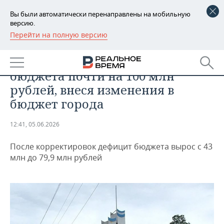
Вы были автоматически перенаправлены на мобильную
версию.
Перейти на полную версию
РЕГИОНЫ
ЭКОНОМИКА
Нижнекамск увеличил расходы
БАШКОРТОСТАН
НОВОСТИ
бюджета почти на 100 млн
ТАТАРСТАН
АНАЛИТИКА
рублей, внеся изменения в
бюджет города
УДМУРТИЯ
НОВОСТИ АНАЛИТИКИ
ЭКОНОМИКА
12:41, 05.06.2026
ДЕКЛАРАЦИИ О ДОХОДАХ
НОВОСТИ ЭКОНОМИКИ
ПРОМЫШЛЕННОСТЬ
После корректировок дефицит бюджета вырос с 43
КОРОЛИ ГОСЗАКАЗА ПФО
ФИНАНСЫ
НОВОСТИ
НЕДВИЖИМОСТЬ
млн до 79,9 млн рублей
ПРОМЫШЛЕННОСТИ
ВУЗЫ ТАТАРСТАНА
БАНКИ
НОВОСТИ НЕДВИЖИМОСТИ
АВТО
АГРОПРОМ
КОМУ ПРИНАДЛЕЖАТ
БЮДЖЕТ
НОВОСТИ АВТО
БИЗНЕС
ТОРГОВЫЕ ЦЕНТРЫ
МАШИНОСТРОЕНИЕ
ТАТАРСТАНА
ИНВЕСТИЦИИ
НОВОСТИ БИЗНЕСА
ТЕХНОЛОГИИ