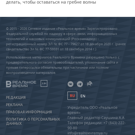
делать, чтобы оставаться на гребне волны
© 2015 - 2026 Сетевое издание «Реальное время» Зарегистрировано
Федеральной службой по надзору в сфере связи, информационных
технологий и массовых коммуникаций (Роскомнадзор) –
регистрационный номер ЭЛ № ФС 77 - 79627 от 18 декабря 2020 г. (ранее
свидетельство Эл № ФС 77-59331 от 18 сентября 2014 г.)
Использование материалов Реального Времени разрешено только с
предварительного согласия правообладателей, упоминание сайта и
прямая гиперссылка обязательны при частичном или полном
воспроизведении материалов.
18+
RU
EN
РЕДАКЦИЯ
РЕКЛАМА
Учредитель ООО «Реальное
ПРАВОВАЯ ИНФОРМАЦИЯ
время»
Главный редактор Саушина А.А.
ПОЛИТИКА О ПЕРСОНАЛЬНЫХ
Телефон редакции: +7 (843) 222-
ДАННЫХ
90-80
info@realnoevremya.ru