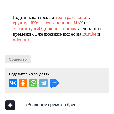
ВОДНЫЕ ВИДЫ СПОРТА
ОБРАЗОВАНИЕ
ХОККЕЙ С МЯЧОМ
ПРОИСШЕСТВИЯ
Подписывайтесь на
телеграм-канал
,
группу «ВКонтакте»
,
канал в MAX
и
страницу в «Одноклассниках»
«Реального
времени». Ежедневные видео на
Rutube
и
«Дзене»
.
Общество
Поделитесь в соцсетях
«Реальное время» в Дзен