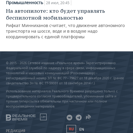
Промышленность
28 июл, 20:45
На автопилоте: кто будет управлять
беспилотной мобильностью
Рифкат Минниханов считает, что движение автономного
транспорта на шоссе, воде и в воздухе надо
координировать с единой платформы
© 2015 - 2026 Сетевое издание «Реальное время» Зарегистрировано
Федеральной службой по надзору в сфере связи, информационных
технологий и массовых коммуникаций (Роскомнадзор) –
регистрационный номер ЭЛ № ФС 77 - 79627 от 18 декабря 2020 г. (ранее
свидетельство Эл № ФС 77-59331 от 18 сентября 2014 г.)
Использование материалов Реального Времени разрешено только с
предварительного согласия правообладателей, упоминание сайта и
прямая гиперссылка обязательны при частичном или полном
воспроизведении материалов.
18+
RU
EN
РЕДАКЦИЯ