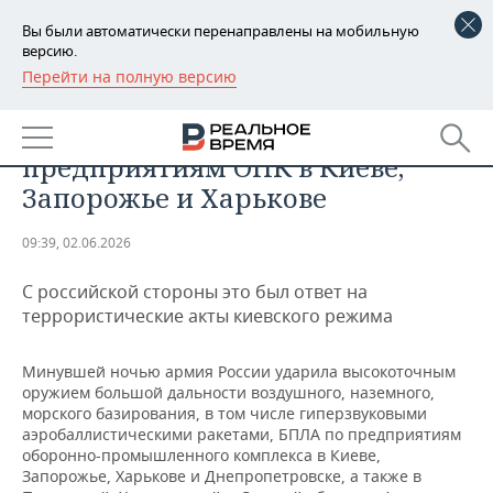
Вы были автоматически перенаправлены на мобильную
версию.
Перейти на полную версию
РЕГИОНЫ
ОБЩЕСТВО
ВС России ударили по
БАШКОРТОСТАН
НОВОСТИ
предприятиям ОПК в Киеве,
ТАТАРСТАН
АНАЛИТИКА
Запорожье и Харькове
УДМУРТИЯ
НОВОСТИ АНАЛИТИКИ
ЭКОНОМИКА
09:39, 02.06.2026
ДЕКЛАРАЦИИ О ДОХОДАХ
НОВОСТИ ЭКОНОМИКИ
ПРОМЫШЛЕННОСТЬ
С российской стороны это был ответ на
террористические акты киевского режима
КОРОЛИ ГОСЗАКАЗА ПФО
ФИНАНСЫ
НОВОСТИ
НЕДВИЖИМОСТЬ
ПРОМЫШЛЕННОСТИ
Минувшей ночью армия России ударила высокоточным
ВУЗЫ ТАТАРСТАНА
БАНКИ
НОВОСТИ НЕДВИЖИМОСТИ
АВТО
оружием большой дальности воздушного, наземного,
АГРОПРОМ
морского базирования, в том числе гиперзвуковыми
КОМУ ПРИНАДЛЕЖАТ
БЮДЖЕТ
НОВОСТИ АВТО
БИЗНЕС
аэробаллистическими ракетами, БПЛА по предприятиям
ТОРГОВЫЕ ЦЕНТРЫ
МАШИНОСТРОЕНИЕ
оборонно-промышленного комплекса в Киеве,
ТАТАРСТАНА
Запорожье, Харькове и Днепропетровске, а также в
ИНВЕСТИЦИИ
НОВОСТИ БИЗНЕСА
ТЕХНОЛОГИИ