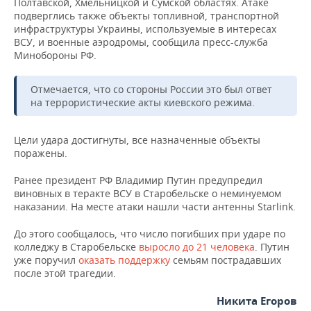
Полтавской, Хмельницкой и Сумской областях. Атаке
НЕФТЕХИМИЯ
подверглись также объекты топливной, транспортной
РОЗНИЧНАЯ ТОРГОВЛЯ
НОВОСТИ ТЕХНОЛОГИЙ
МЕРОПРИЯТИЯ
инфраструктуры Украины, используемые в интересах
НЕФТЬ
ВСУ, и военные аэродромы, сообщила пресс-служба
Минобороны РФ.
ТРАНСПОРТ
IT
НОВОСТИ МЕРОПРИЯТИЙ
СПОРТ
ОПК
УСЛУГИ
МЕДИА
ВЫЕЗДНАЯ РЕДАКЦИЯ
НОВОСТИ СПОРТА
Отмечается, что со стороны России это был ответ
ОБЩЕСТВО
ЭНЕРГЕТИКА
на террористические акты киевского режима.
ТЕЛЕКОММУНИКАЦИИ
БИЗНЕС-БРАНЧИ
ФУТБОЛ
НОВОСТИ ОБЩЕСТВА
ФОТОГАЛЕРЕЯ
Цели удара достигнуты, все назначенные объекты
поражены.
ONLINE-КОНФЕРЕНЦИИ
ХОККЕЙ
ВЛАСТЬ
СЮЖЕТЫ
Ранее президент РФ Владимир Путин предупредил
ОТКРЫТАЯ ЛЕКЦИЯ
БАСКЕТБОЛ
ИНФРАСТРУКТУРА
СПРАВОЧНИК
виновных в теракте ВСУ в Старобельске о неминуемом
наказании. На месте атаки нашли части антенны Starlink.
ВОЛЕЙБОЛ
ИСТОРИЯ
СПИСОК ПЕРСОН
ПОЛНАЯ ВЕРСИЯ
До этого сообщалось, что число погибших при ударе по
колледжу в Старобельске
выросло до 21 человека
. Путин
КИБЕРСПОРТ
КУЛЬТУРА
СПИСОК КОМПАНИЙ
уже поручил
оказать поддержку
семьям пострадавших
после этой трагедии.
ФИГУРНОЕ КАТАНИЕ
МЕДИЦИНА
Никита Егоров