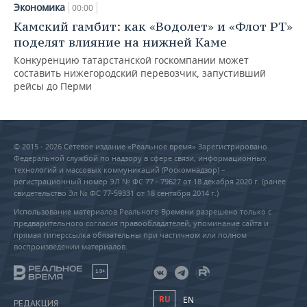
Экономика
00:00
Камский гамбит: как «Водолет» и «Флот РТ»
поделят влияние на нижней Каме
Конкуренцию татарстанской госкомпании может
составить нижегородский перевозчик, запустивший
рейсы до Перми
© 2015 - 2026 Сетевое издание «Реальное время» Зарегистрировано
Федеральной службой по надзору в сфере связи, информационных
технологий и массовых коммуникаций (Роскомнадзор) –
регистрационный номер ЭЛ № ФС 77 - 79627 от 18 декабря 2020 г. (ранее
свидетельство Эл № ФС 77-59331 от 18 сентября 2014 г.)
Использование материалов Реального Времени разрешено только с
предварительного согласия правообладателей, упоминание сайта и
прямая гиперссылка обязательны при частичном или полном
воспроизведении материалов.
18+
RU
EN
РЕДАКЦИЯ