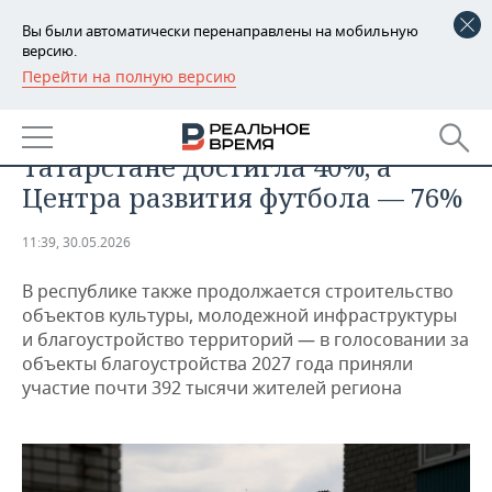
Вы были автоматически перенаправлены на мобильную
версию.
Перейти на полную версию
РЕГИОНЫ
СПОРТ
Готовность новых школ в
БАШКОРТОСТАН
НОВОСТИ
Татарстане достигла 40%, а
ТАТАРСТАН
АНАЛИТИКА
Центра развития футбола — 76%
УДМУРТИЯ
НОВОСТИ АНАЛИТИКИ
ЭКОНОМИКА
11:39, 30.05.2026
ДЕКЛАРАЦИИ О ДОХОДАХ
НОВОСТИ ЭКОНОМИКИ
ПРОМЫШЛЕННОСТЬ
В республике также продолжается строительство
объектов культуры, молодежной инфраструктуры
КОРОЛИ ГОСЗАКАЗА ПФО
ФИНАНСЫ
НОВОСТИ
НЕДВИЖИМОСТЬ
и благоустройство территорий — в голосовании за
ПРОМЫШЛЕННОСТИ
объекты благоустройства 2027 года приняли
ВУЗЫ ТАТАРСТАНА
БАНКИ
НОВОСТИ НЕДВИЖИМОСТИ
АВТО
участие почти 392 тысячи жителей региона
АГРОПРОМ
КОМУ ПРИНАДЛЕЖАТ
БЮДЖЕТ
НОВОСТИ АВТО
БИЗНЕС
ТОРГОВЫЕ ЦЕНТРЫ
МАШИНОСТРОЕНИЕ
ТАТАРСТАНА
ИНВЕСТИЦИИ
НОВОСТИ БИЗНЕСА
ТЕХНОЛОГИИ