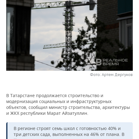
НЕФТЕХИМИЯ
РОЗНИЧНАЯ ТОРГОВЛЯ
НОВОСТИ ТЕХНОЛОГИЙ
МЕРОПРИЯТИЯ
НЕФТЬ
ТРАНСПОРТ
IT
НОВОСТИ МЕРОПРИЯТИЙ
СПОРТ
ОПК
УСЛУГИ
МЕДИА
ВЫЕЗДНАЯ РЕДАКЦИЯ
НОВОСТИ СПОРТА
ОБЩЕСТВО
ЭНЕРГЕТИКА
ТЕЛЕКОММУНИКАЦИИ
БИЗНЕС-БРАНЧИ
ФУТБОЛ
НОВОСТИ ОБЩЕСТВА
ФОТОГАЛЕРЕЯ
ONLINE-КОНФЕРЕНЦИИ
ХОККЕЙ
ВЛАСТЬ
СЮЖЕТЫ
Фото: Артем Дергунов
ОТКРЫТАЯ ЛЕКЦИЯ
БАСКЕТБОЛ
ИНФРАСТРУКТУРА
СПРАВОЧНИК
В Татарстане продолжается строительство и
ВОЛЕЙБОЛ
ИСТОРИЯ
СПИСОК ПЕРСОН
ПОЛНАЯ ВЕРСИЯ
модернизация социальных и инфраструктурных
объектов, сообщил министр строительства, архитектуры
КИБЕРСПОРТ
КУЛЬТУРА
СПИСОК КОМПАНИЙ
и ЖКХ республики Марат Айзатуллин.
ФИГУРНОЕ КАТАНИЕ
МЕДИЦИНА
В регионе строят семь школ с готовностью 40% и
три детских сада, выполненных на 46% от плана. В