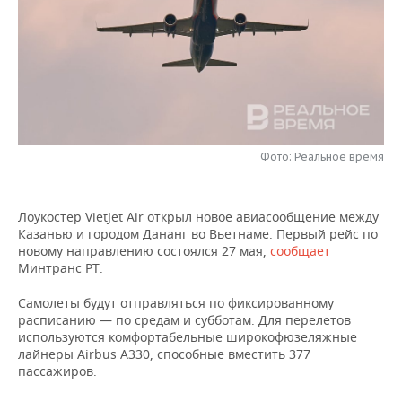
НЕФТЕХИМИЯ
РОЗНИЧНАЯ ТОРГОВЛЯ
НОВОСТИ ТЕХНОЛОГИЙ
МЕРОПРИЯТИЯ
НЕФТЬ
ТРАНСПОРТ
IT
НОВОСТИ МЕРОПРИЯТИЙ
СПОРТ
ОПК
УСЛУГИ
МЕДИА
ВЫЕЗДНАЯ РЕДАКЦИЯ
НОВОСТИ СПОРТА
ОБЩЕСТВО
ЭНЕРГЕТИКА
ТЕЛЕКОММУНИКАЦИИ
БИЗНЕС-БРАНЧИ
ФУТБОЛ
НОВОСТИ ОБЩЕСТВА
ФОТОГАЛЕРЕЯ
Фото: Реальное время
ONLINE-КОНФЕРЕНЦИИ
ХОККЕЙ
ВЛАСТЬ
СЮЖЕТЫ
Лоукостер VietJet Air открыл новое авиасообщение между
Казанью и городом Дананг во Вьетнаме. Первый рейс по
ОТКРЫТАЯ ЛЕКЦИЯ
БАСКЕТБОЛ
ИНФРАСТРУКТУРА
СПРАВОЧНИК
новому направлению состоялся 27 мая,
сообщает
Минтранс РТ.
ВОЛЕЙБОЛ
ИСТОРИЯ
СПИСОК ПЕРСОН
ПОЛНАЯ ВЕРСИЯ
Самолеты будут отправляться по фиксированному
расписанию — по средам и субботам. Для перелетов
КИБЕРСПОРТ
КУЛЬТУРА
СПИСОК КОМПАНИЙ
используются комфортабельные широкофюзеляжные
лайнеры Airbus A330, способные вместить 377
ФИГУРНОЕ КАТАНИЕ
МЕДИЦИНА
пассажиров.