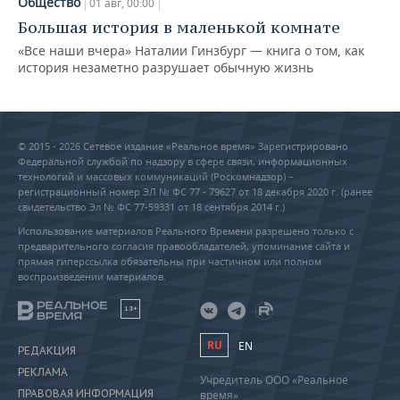
Общество
01 авг, 00:00
Большая история в маленькой комнате
«Все наши вчера» Наталии Гинзбург — книга о том, как
история незаметно разрушает обычную жизнь
© 2015 - 2026 Сетевое издание «Реальное время» Зарегистрировано
Федеральной службой по надзору в сфере связи, информационных
технологий и массовых коммуникаций (Роскомнадзор) –
регистрационный номер ЭЛ № ФС 77 - 79627 от 18 декабря 2020 г. (ранее
свидетельство Эл № ФС 77-59331 от 18 сентября 2014 г.)
Использование материалов Реального Времени разрешено только с
предварительного согласия правообладателей, упоминание сайта и
прямая гиперссылка обязательны при частичном или полном
воспроизведении материалов.
18+
RU
EN
РЕДАКЦИЯ
РЕКЛАМА
Учредитель ООО «Реальное
ПРАВОВАЯ ИНФОРМАЦИЯ
время»