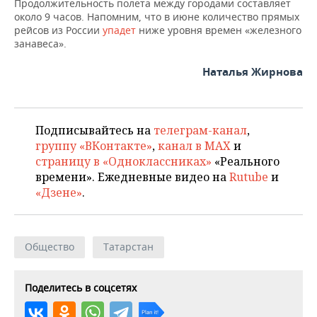
ВОДНЫЕ ВИДЫ СПОРТА
ОБРАЗОВАНИЕ
Продолжительность полета между городами составляет
около 9 часов. Напомним, что в июне количество прямых
рейсов из России
упадет
ниже уровня времен «железного
ХОККЕЙ С МЯЧОМ
ПРОИСШЕСТВИЯ
занавеса».
Наталья Жирнова
Подписывайтесь на
телеграм-канал
,
группу «ВКонтакте»
,
канал в MAX
и
страницу в «Одноклассниках»
«Реального
времени». Ежедневные видео на
Rutube
и
«Дзене»
.
Общество
Татарстан
Поделитесь в соцсетях