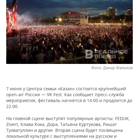
НЕФТЕХИМИЯ
РОЗНИЧНАЯ ТОРГОВЛЯ
НОВОСТИ ТЕХНОЛОГИЙ
МЕРОПРИЯТИЯ
НЕФТЬ
ТРАНСПОРТ
IT
НОВОСТИ МЕРОПРИЯТИЙ
СПОРТ
ОПК
УСЛУГИ
МЕДИА
ВЫЕЗДНАЯ РЕДАКЦИЯ
НОВОСТИ СПОРТА
ОБЩЕСТВО
ЭНЕРГЕТИКА
ТЕЛЕКОММУНИКАЦИИ
БИЗНЕС-БРАНЧИ
ФУТБОЛ
НОВОСТИ ОБЩЕСТВА
ФОТОГАЛЕРЕЯ
ONLINE-КОНФЕРЕНЦИИ
ХОККЕЙ
ВЛАСТЬ
Фото: Динар Фатыхов
СЮЖЕТЫ
ОТКРЫТАЯ ЛЕКЦИЯ
БАСКЕТБОЛ
ИНФРАСТРУКТУРА
СПРАВОЧНИК
7 июня у Центра семьи «Казан» состоится крупнейший
open-air России — VK Fest. Как сообщает пресс-служба
ВОЛЕЙБОЛ
ИСТОРИЯ
СПИСОК ПЕРСОН
ПОЛНАЯ ВЕРСИЯ
мероприятия, фестиваль начнется в 14:00 и продлится до
22:00.
КИБЕРСПОРТ
КУЛЬТУРА
СПИСОК КОМПАНИЙ
На главной сцене выступят популярные артисты: FEDUK,
Zivert, Клава Кока, Дора, Татьяна Куртукова, Ришат
ФИГУРНОЕ КАТАНИЕ
МЕДИЦИНА
Тухватуллин и другие. Вторая сцена будет посвящена
локальной культуре с выступлениями на русском и