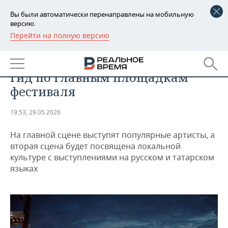
Вы были автоматически перенаправлены на мобильную
версию.
Перейти на полную версию
РЕГИОНЫ
ОБЩЕСТВО
VK Fest в Казани опубликовал
БАШКОРТОСТАН
НОВОСТИ
гид по главным площадкам
ТАТАРСТАН
АНАЛИТИКА
фестиваля
УДМУРТИЯ
НОВОСТИ АНАЛИТИКИ
ЭКОНОМИКА
19:53, 29.05.2026
ДЕКЛАРАЦИИ О ДОХОДАХ
НОВОСТИ ЭКОНОМИКИ
ПРОМЫШЛЕННОСТЬ
На главной сцене выступят популярные артисты, а
вторая сцена будет посвящена локальной
КОРОЛИ ГОСЗАКАЗА ПФО
ФИНАНСЫ
НОВОСТИ
НЕДВИЖИМОСТЬ
культуре с выступлениями на русском и татарском
ПРОМЫШЛЕННОСТИ
языках
ВУЗЫ ТАТАРСТАНА
БАНКИ
НОВОСТИ НЕДВИЖИМОСТИ
АВТО
АГРОПРОМ
КОМУ ПРИНАДЛЕЖАТ
БЮДЖЕТ
НОВОСТИ АВТО
БИЗНЕС
ТОРГОВЫЕ ЦЕНТРЫ
МАШИНОСТРОЕНИЕ
ТАТАРСТАНА
ИНВЕСТИЦИИ
НОВОСТИ БИЗНЕСА
ТЕХНОЛОГИИ