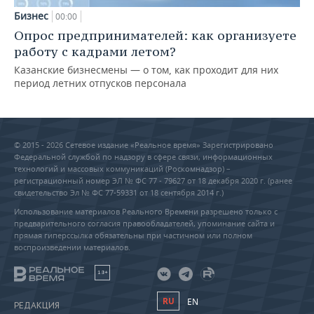
Бизнес
00:00
Опрос предпринимателей: как организуете
работу с кадрами летом?
Казанские бизнесмены — о том, как проходит для них
период летних отпусков персонала
© 2015 - 2026 Сетевое издание «Реальное время» Зарегистрировано
Федеральной службой по надзору в сфере связи, информационных
технологий и массовых коммуникаций (Роскомнадзор) –
регистрационный номер ЭЛ № ФС 77 - 79627 от 18 декабря 2020 г. (ранее
свидетельство Эл № ФС 77-59331 от 18 сентября 2014 г.)
Использование материалов Реального Времени разрешено только с
предварительного согласия правообладателей, упоминание сайта и
прямая гиперссылка обязательны при частичном или полном
воспроизведении материалов.
18+
RU
EN
РЕДАКЦИЯ