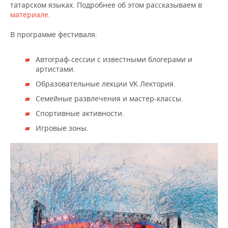
ВОДНЫЕ ВИДЫ СПОРТА
ОБРАЗОВАНИЕ
татарском языках. Подробнее об этом рассказываем в
материале
.
ХОККЕЙ С МЯЧОМ
ПРОИСШЕСТВИЯ
В программе фестиваля:
Автограф-сессии с известными блогерами и
артистами.
Образовательные лекции VK Лектория.
Семейные развлечения и мастер-классы.
Спортивные активности.
Игровые зоны.