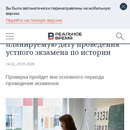
Вы были автоматически перенаправлены на мобильную
версию.
Перейти на полную версию
РЕГИОНЫ
ОБЩЕСТВО
В Рособрнадзоре назвали
БАШКОРТОСТАН
НОВОСТИ
планируемую дату проведения
ТАТАРСТАН
АНАЛИТИКА
устного экзамена по истории
УДМУРТИЯ
НОВОСТИ АНАЛИТИКИ
ЭКОНОМИКА
14:22, 29.05.2026
ДЕКЛАРАЦИИ О ДОХОДАХ
НОВОСТИ ЭКОНОМИКИ
ПРОМЫШЛЕННОСТЬ
Проверка пройдет вне основного периода
проведения экзаменов
КОРОЛИ ГОСЗАКАЗА ПФО
ФИНАНСЫ
НОВОСТИ
НЕДВИЖИМОСТЬ
ПРОМЫШЛЕННОСТИ
ВУЗЫ ТАТАРСТАНА
БАНКИ
НОВОСТИ НЕДВИЖИМОСТИ
АВТО
АГРОПРОМ
КОМУ ПРИНАДЛЕЖАТ
БЮДЖЕТ
НОВОСТИ АВТО
БИЗНЕС
ТОРГОВЫЕ ЦЕНТРЫ
МАШИНОСТРОЕНИЕ
ТАТАРСТАНА
ИНВЕСТИЦИИ
НОВОСТИ БИЗНЕСА
ТЕХНОЛОГИИ