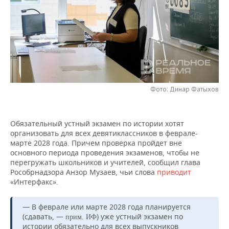
НЕФТЕХИМИЯ
РОЗНИЧНАЯ ТОРГОВЛЯ
НОВОСТИ ТЕХНОЛОГИЙ
МЕРОПРИЯТИЯ
НЕФТЬ
ТРАНСПОРТ
IT
НОВОСТИ МЕРОПРИЯТИЙ
СПОРТ
ОПК
УСЛУГИ
МЕДИА
ВЫЕЗДНАЯ РЕДАКЦИЯ
НОВОСТИ СПОРТА
ОБЩЕСТВО
ЭНЕРГЕТИКА
ТЕЛЕКОММУНИКАЦИИ
БИЗНЕС-БРАНЧИ
ФУТБОЛ
НОВОСТИ ОБЩЕСТВА
ФОТОГАЛЕРЕЯ
Фото: Динар Фатыхов
ONLINE-КОНФЕРЕНЦИИ
ХОККЕЙ
ВЛАСТЬ
СЮЖЕТЫ
Обязательный устный экзамен по истории хотят
организовать для всех девятиклассников в феврале-
ОТКРЫТАЯ ЛЕКЦИЯ
БАСКЕТБОЛ
ИНФРАСТРУКТУРА
СПРАВОЧНИК
марте 2028 года. Причем проверка пройдет вне
основного периода проведения экзаменов, чтобы не
ВОЛЕЙБОЛ
ИСТОРИЯ
СПИСОК ПЕРСОН
ПОЛНАЯ ВЕРСИЯ
перегружать школьников и учителей, сообщил глава
Рособрнадзора Анзор Музаев, чьи слова
приводит
«Интерфакс».
КИБЕРСПОРТ
КУЛЬТУРА
СПИСОК КОМПАНИЙ
ФИГУРНОЕ КАТАНИЕ
МЕДИЦИНА
— В феврале или марте 2028 года планируется
(сдавать, —
) уже устный экзамен по
прим. ИФ
истории обязательно для всех выпускников