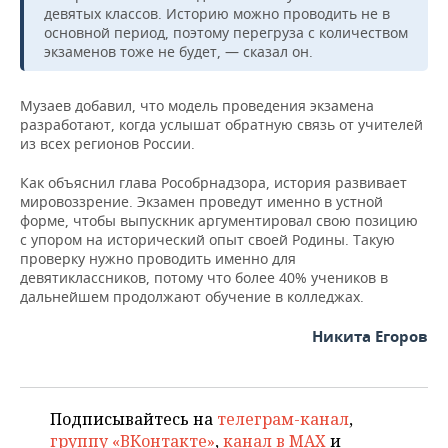
ВОДНЫЕ ВИДЫ СПОРТА
ОБРАЗОВАНИЕ
девятых классов. Историю можно проводить не в
основной период, поэтому перегруза с количеством
ХОККЕЙ С МЯЧОМ
ПРОИСШЕСТВИЯ
экзаменов тоже не будет, — сказал он.
Музаев добавил, что модель проведения экзамена
разработают, когда услышат обратную связь от учителей
из всех регионов России.
Как объяснил глава Рособрнадзора, история развивает
мировоззрение. Экзамен проведут именно в устной
форме, чтобы выпускник аргументировал свою позицию
с упором на исторический опыт своей Родины. Такую
проверку нужно проводить именно для
девятиклассников, потому что более 40% учеников в
дальнейшем продолжают обучение в колледжах.
Никита Егоров
Подписывайтесь на
телеграм-канал
,
группу «ВКонтакте»
,
канал в MAX
и