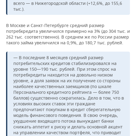
ВОДНЫЕ ВИДЫ СПОРТА
ОБРАЗОВАНИЕ
всего — в Нижегородской области (+12,6%, до 155,6
тыс.).
ХОККЕЙ С МЯЧОМ
ПРОИСШЕСТВИЯ
В Москве и Санкт-Петербурге средний размер
потребкредита увеличился примерно на 3% (до 304 тыс. и
262 тыс. соответственно). В среднем же по России размер
такого займа увеличился на 0,9%, до 180,7 тыс. рублей.
— В последние 8 месяцев средний размер
потребительских кредитов стабилизировался на
уровне 150—190 тыс. рублей. При этом спрос на
потребкредиты находится на довольно низком
уровне, а доля заявок на их получение со стороны
наиболее качественных заемщиков (по шкале
Персонального кредитного рейтинга — более 750
баллов) существенно сократилась. Дело в том, что в
условиях высоких ставок эти граждане
предпочитают покупкам в кредит сберегательную
модель финансового поведения. В свою очередь,
ухудшение входящего потока вынуждает банки
снижать аппетит к риску и делать основной акцент
на управлении качеством портфеля, что приводит