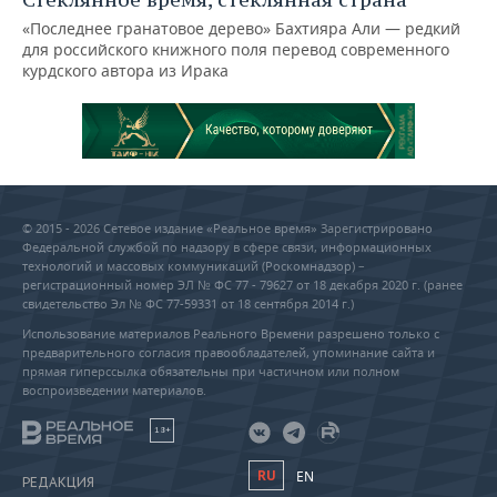
«Последнее гранатовое дерево» Бахтияра Али — редкий
для российского книжного поля перевод современного
курдского автора из Ирака
© 2015 - 2026 Сетевое издание «Реальное время» Зарегистрировано
Федеральной службой по надзору в сфере связи, информационных
технологий и массовых коммуникаций (Роскомнадзор) –
регистрационный номер ЭЛ № ФС 77 - 79627 от 18 декабря 2020 г. (ранее
свидетельство Эл № ФС 77-59331 от 18 сентября 2014 г.)
Использование материалов Реального Времени разрешено только с
предварительного согласия правообладателей, упоминание сайта и
прямая гиперссылка обязательны при частичном или полном
воспроизведении материалов.
18+
RU
EN
РЕДАКЦИЯ