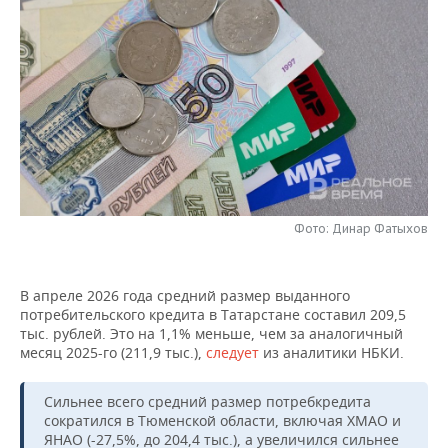
НЕФТЕХИМИЯ
РОЗНИЧНАЯ ТОРГОВЛЯ
НОВОСТИ ТЕХНОЛОГИЙ
МЕРОПРИЯТИЯ
НЕФТЬ
ТРАНСПОРТ
IT
НОВОСТИ МЕРОПРИЯТИЙ
СПОРТ
ОПК
УСЛУГИ
МЕДИА
ВЫЕЗДНАЯ РЕДАКЦИЯ
НОВОСТИ СПОРТА
ОБЩЕСТВО
ЭНЕРГЕТИКА
ТЕЛЕКОММУНИКАЦИИ
БИЗНЕС-БРАНЧИ
ФУТБОЛ
НОВОСТИ ОБЩЕСТВА
ФОТОГАЛЕРЕЯ
ONLINE-КОНФЕРЕНЦИИ
ХОККЕЙ
ВЛАСТЬ
СЮЖЕТЫ
Фото: Динар Фатыхов
ОТКРЫТАЯ ЛЕКЦИЯ
БАСКЕТБОЛ
ИНФРАСТРУКТУРА
СПРАВОЧНИК
В апреле 2026 года средний размер выданного
ВОЛЕЙБОЛ
ИСТОРИЯ
СПИСОК ПЕРСОН
ПОЛНАЯ ВЕРСИЯ
потребительского кредита в Татарстане составил 209,5
тыс. рублей. Это на 1,1% меньше, чем за аналогичный
месяц 2025-го (211,9 тыс.),
следует
из аналитики НБКИ.
КИБЕРСПОРТ
КУЛЬТУРА
СПИСОК КОМПАНИЙ
Сильнее всего средний размер потребкредита
ФИГУРНОЕ КАТАНИЕ
МЕДИЦИНА
сократился в Тюменской области, включая ХМАО и
ЯНАО (-27,5%, до 204,4 тыс.), а увеличился сильнее