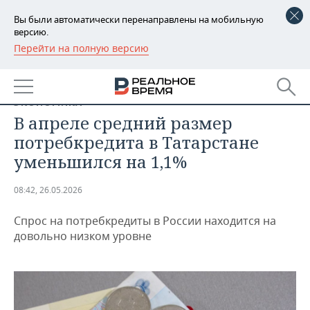
Вы были автоматически перенаправлены на мобильную
версию.
Перейти на полную версию
РЕГИОНЫ
БАШКОРТОСТАН
НОВОСТИ
ЭКОНОМИКА
ТАТАРСТАН
АНАЛИТИКА
В апреле средний размер
потребкредита в Татарстане
УДМУРТИЯ
НОВОСТИ АНАЛИТИКИ
ЭКОНОМИКА
уменьшился на 1,1%
ДЕКЛАРАЦИИ О ДОХОДАХ
НОВОСТИ ЭКОНОМИКИ
ПРОМЫШЛЕННОСТЬ
08:42, 26.05.2026
КОРОЛИ ГОСЗАКАЗА ПФО
ФИНАНСЫ
НОВОСТИ
НЕДВИЖИМОСТЬ
ПРОМЫШЛЕННОСТИ
Спрос на потребкредиты в России находится на
довольно низком уровне
ВУЗЫ ТАТАРСТАНА
БАНКИ
НОВОСТИ НЕДВИЖИМОСТИ
АВТО
АГРОПРОМ
КОМУ ПРИНАДЛЕЖАТ
БЮДЖЕТ
НОВОСТИ АВТО
БИЗНЕС
ТОРГОВЫЕ ЦЕНТРЫ
МАШИНОСТРОЕНИЕ
ТАТАРСТАНА
ИНВЕСТИЦИИ
НОВОСТИ БИЗНЕСА
ТЕХНОЛОГИИ