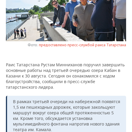
НЕФТЕХИМИЯ
РОЗНИЧНАЯ ТОРГОВЛЯ
НОВОСТИ ТЕХНОЛОГИЙ
МЕРОПРИЯТИЯ
НЕФТЬ
ТРАНСПОРТ
IT
НОВОСТИ МЕРОПРИЯТИЙ
СПОРТ
ОПК
УСЛУГИ
МЕДИА
ВЫЕЗДНАЯ РЕДАКЦИЯ
НОВОСТИ СПОРТА
ОБЩЕСТВО
ЭНЕРГЕТИКА
Фото:
предоставлено пресс-службой раиса Татарстана
ТЕЛЕКОММУНИКАЦИИ
БИЗНЕС-БРАНЧИ
ФУТБОЛ
НОВОСТИ ОБЩЕСТВА
ФОТОГАЛЕРЕЯ
Раис Татарстана Рустам Минниханов поручил завершить
ONLINE-КОНФЕРЕНЦИИ
ХОККЕЙ
ВЛАСТЬ
СЮЖЕТЫ
основные работы над третьей очередью озера Кабан в
Казани к 30 августа. Сегодня он ознакомился с ходом
ОТКРЫТАЯ ЛЕКЦИЯ
БАСКЕТБОЛ
ИНФРАСТРУКТУРА
СПРАВОЧНИК
благоустройства, сообщили в пресс-службе
татарстанского лидера.
ВОЛЕЙБОЛ
ИСТОРИЯ
СПИСОК ПЕРСОН
ПОЛНАЯ ВЕРСИЯ
В рамках третьей очереди на набережной появятся
КИБЕРСПОРТ
КУЛЬТУРА
СПИСОК КОМПАНИЙ
1,5 км пешеходных дорожек, которые закольцуют
маршрут вокруг озера общей протяженностью 5
км. Кроме того, обсуждается установка
ФИГУРНОЕ КАТАНИЕ
МЕДИЦИНА
мультимедийного фонтана напротив нового здания
театра им. Камала.