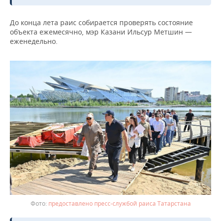
ВОДНЫЕ ВИДЫ СПОРТА
ОБРАЗОВАНИЕ
До конца лета раис собирается проверять состояние
ХОККЕЙ С МЯЧОМ
ПРОИСШЕСТВИЯ
объекта ежемесячно, мэр Казани Ильсур Метшин —
еженедельно.
предоставлено пресс-службой раиса Татарстана