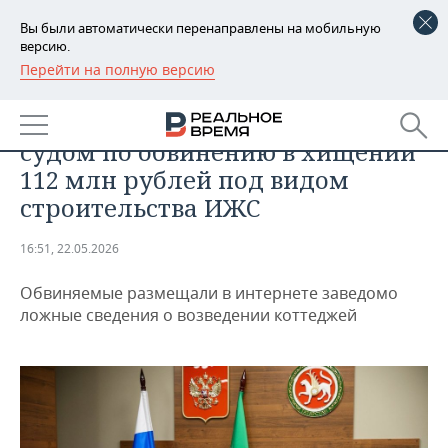
Вы были автоматически перенаправлены на мобильную
версию.
Перейти на полную версию
РЕГИОНЫ
ОБЩЕСТВО
Татарстанцы предстанут перед
БАШКОРТОСТАН
НОВОСТИ
судом по обвинению в хищении
ТАТАРСТАН
АНАЛИТИКА
112 млн рублей под видом
строительства ИЖС
УДМУРТИЯ
НОВОСТИ АНАЛИТИКИ
ЭКОНОМИКА
16:51, 22.05.2026
ДЕКЛАРАЦИИ О ДОХОДАХ
НОВОСТИ ЭКОНОМИКИ
ПРОМЫШЛЕННОСТЬ
Обвиняемые размещали в интернете заведомо
КОРОЛИ ГОСЗАКАЗА ПФО
ФИНАНСЫ
НОВОСТИ
НЕДВИЖИМОСТЬ
ложные сведения о возведении коттеджей
ПРОМЫШЛЕННОСТИ
ВУЗЫ ТАТАРСТАНА
БАНКИ
НОВОСТИ НЕДВИЖИМОСТИ
АВТО
АГРОПРОМ
КОМУ ПРИНАДЛЕЖАТ
БЮДЖЕТ
НОВОСТИ АВТО
БИЗНЕС
ТОРГОВЫЕ ЦЕНТРЫ
МАШИНОСТРОЕНИЕ
ТАТАРСТАНА
ИНВЕСТИЦИИ
НОВОСТИ БИЗНЕСА
ТЕХНОЛОГИИ