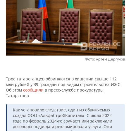
НЕФТЕХИМИЯ
РОЗНИЧНАЯ ТОРГОВЛЯ
НОВОСТИ ТЕХНОЛОГИЙ
МЕРОПРИЯТИЯ
НЕФТЬ
ТРАНСПОРТ
IT
НОВОСТИ МЕРОПРИЯТИЙ
СПОРТ
ОПК
УСЛУГИ
МЕДИА
ВЫЕЗДНАЯ РЕДАКЦИЯ
НОВОСТИ СПОРТА
ОБЩЕСТВО
ЭНЕРГЕТИКА
ТЕЛЕКОММУНИКАЦИИ
БИЗНЕС-БРАНЧИ
ФУТБОЛ
НОВОСТИ ОБЩЕСТВА
ФОТОГАЛЕРЕЯ
Фото: Артем Дергунов
ONLINE-КОНФЕРЕНЦИИ
ХОККЕЙ
ВЛАСТЬ
СЮЖЕТЫ
ОТКРЫТАЯ ЛЕКЦИЯ
БАСКЕТБОЛ
ИНФРАСТРУКТУРА
СПРАВОЧНИК
Трое татарстанцев обвиняются в хищении свыше 112
млн рублей у 39 граждан под видом строительства ИЖС.
Об этом
сообщили
в пресс-службе прокуратуры
ВОЛЕЙБОЛ
ИСТОРИЯ
СПИСОК ПЕРСОН
ПОЛНАЯ ВЕРСИЯ
Татарстана.
КИБЕРСПОРТ
КУЛЬТУРА
СПИСОК КОМПАНИЙ
Как установило следствие, один из обвиняемых
создал ООО «АльфаСтройКапитал». С июля 2022
ФИГУРНОЕ КАТАНИЕ
МЕДИЦИНА
года по февраль 2024-го соучастники заключали
договоры подряда и рекламировали услуги. Они