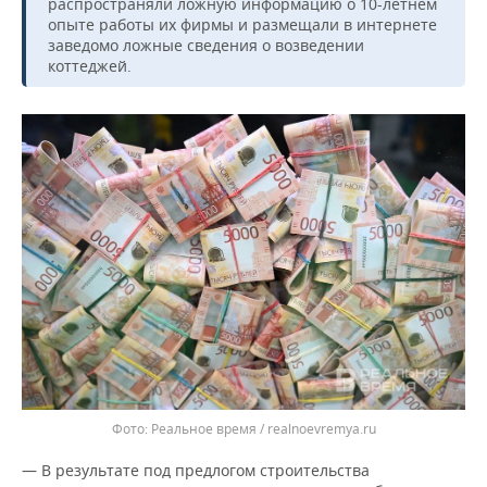
ВОДНЫЕ ВИДЫ СПОРТА
ОБРАЗОВАНИЕ
распространяли ложную информацию о 10-летнем
опыте работы их фирмы и размещали в интернете
заведомо ложные сведения о возведении
ХОККЕЙ С МЯЧОМ
ПРОИСШЕСТВИЯ
коттеджей.
Реальное время / realnoevremya.ru
— В результате под предлогом строительства