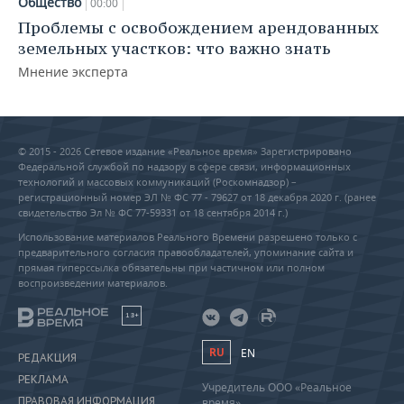
Общество
00:00
Проблемы с освобождением арендованных
земельных участков: что важно знать
Мнение эксперта
© 2015 - 2026 Сетевое издание «Реальное время» Зарегистрировано
Федеральной службой по надзору в сфере связи, информационных
технологий и массовых коммуникаций (Роскомнадзор) –
регистрационный номер ЭЛ № ФС 77 - 79627 от 18 декабря 2020 г. (ранее
свидетельство Эл № ФС 77-59331 от 18 сентября 2014 г.)
Использование материалов Реального Времени разрешено только с
предварительного согласия правообладателей, упоминание сайта и
прямая гиперссылка обязательны при частичном или полном
воспроизведении материалов.
18+
RU
EN
РЕДАКЦИЯ
РЕКЛАМА
Учредитель ООО «Реальное
ПРАВОВАЯ ИНФОРМАЦИЯ
время»