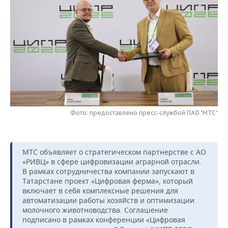
НЕФТЕХИМИЯ
РОЗНИЧНАЯ ТОРГОВЛЯ
НОВОСТИ ТЕХНОЛОГИЙ
МЕРОПРИЯТИЯ
НЕФТЬ
ТРАНСПОРТ
IT
НОВОСТИ МЕРОПРИЯТИЙ
СПОРТ
ОПК
УСЛУГИ
МЕДИА
ВЫЕЗДНАЯ РЕДАКЦИЯ
НОВОСТИ СПОРТА
ОБЩЕСТВО
ЭНЕРГЕТИКА
ТЕЛЕКОММУНИКАЦИИ
БИЗНЕС-БРАНЧИ
ФУТБОЛ
НОВОСТИ ОБЩЕСТВА
ФОТОГАЛЕРЕЯ
ONLINE-КОНФЕРЕНЦИИ
ХОККЕЙ
ВЛАСТЬ
СЮЖЕТЫ
Фото: предоставлено пресс-службой ПАО "МТС"
ОТКРЫТАЯ ЛЕКЦИЯ
БАСКЕТБОЛ
ИНФРАСТРУКТУРА
СПРАВОЧНИК
МТС объявляет о стратегическом партнерстве с АО
ВОЛЕЙБОЛ
ИСТОРИЯ
СПИСОК ПЕРСОН
ПОЛНАЯ ВЕРСИЯ
«РИВЦ» в сфере цифровизации аграрной отрасли.
В рамках сотрудничества компании запускают в
Татарстане проект «Цифровая ферма», который
КИБЕРСПОРТ
КУЛЬТУРА
СПИСОК КОМПАНИЙ
включает в себя комплексные решения для
автоматизации работы хозяйств и оптимизации
ФИГУРНОЕ КАТАНИЕ
МЕДИЦИНА
молочного животноводства. Соглашение
подписано в рамках конференции «Цифровая