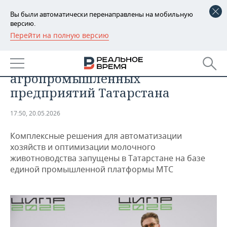
Вы были автоматически перенаправлены на мобильную
версию.
Перейти на полную версию
РЕГИОНЫ
МТС и АО «РИВЦ» запустили
БАШКОРТОСТАН
НОВОСТИ
«Цифровую ферму» для
агропромышленных
ТАТАРСТАН
АНАЛИТИКА
предприятий Татарстана
УДМУРТИЯ
НОВОСТИ АНАЛИТИКИ
ЭКОНОМИКА
17:50, 20.05.2026
ДЕКЛАРАЦИИ О ДОХОДАХ
НОВОСТИ ЭКОНОМИКИ
ПРОМЫШЛЕННОСТЬ
Комплексные решения для автоматизации
хозяйств и оптимизации молочного
КОРОЛИ ГОСЗАКАЗА ПФО
ФИНАНСЫ
НОВОСТИ
НЕДВИЖИМОСТЬ
животноводства запущены в Татарстане на базе
ПРОМЫШЛЕННОСТИ
единой промышленной платформы МТС
ВУЗЫ ТАТАРСТАНА
БАНКИ
НОВОСТИ НЕДВИЖИМОСТИ
АВТО
АГРОПРОМ
КОМУ ПРИНАДЛЕЖАТ
БЮДЖЕТ
НОВОСТИ АВТО
БИЗНЕС
ТОРГОВЫЕ ЦЕНТРЫ
МАШИНОСТРОЕНИЕ
ТАТАРСТАНА
ИНВЕСТИЦИИ
НОВОСТИ БИЗНЕСА
ТЕХНОЛОГИИ