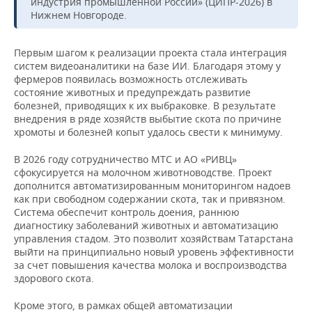
ВОДНЫЕ ВИДЫ СПОРТА
ОБРАЗОВАНИЕ
индустрия промышленной России» (ЦИПР-2026) в
Нижнем Новгороде.
ХОККЕЙ С МЯЧОМ
ПРОИСШЕСТВИЯ
Первым шагом к реализации проекта стала интеграция
систем видеоаналитики на базе ИИ. Благодаря этому у
фермеров появилась возможность отслеживать
состояние животных и предупреждать развитие
болезней, приводящих к их выбраковке. В результате
внедрения в ряде хозяйств выбытие скота по причине
хромоты и болезней копыт удалось свести к минимуму.
В 2026 году сотрудничество МТС и АО «РИВЦ»
сфокусируется на молочном животноводстве. Проект
дополнится автоматизированным мониторингом надоев
как при свободном содержании скота, так и привязном.
Система обеспечит контроль доения, раннюю
диагностику заболеваний животных и автоматизацию
управления стадом. Это позволит хозяйствам Татарстана
выйти на принципиально новый уровень эффективности
за счет повышения качества молока и воспроизводства
здорового скота.
Кроме этого, в рамках общей автоматизации