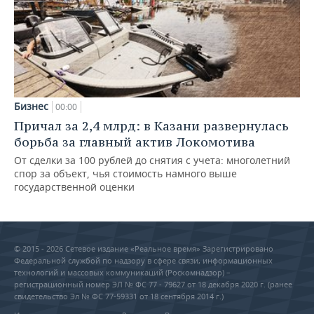
Бизнес
00:00
Причал за 2,4 млрд: в Казани развернулась
борьба за главный актив Локомотива
От сделки за 100 рублей до снятия с учета: многолетний
спор за объект, чья стоимость намного выше
государственной оценки
© 2015 - 2026 Сетевое издание «Реальное время» Зарегистрировано
Федеральной службой по надзору в сфере связи, информационных
технологий и массовых коммуникаций (Роскомнадзор) –
регистрационный номер ЭЛ № ФС 77 - 79627 от 18 декабря 2020 г. (ранее
свидетельство Эл № ФС 77-59331 от 18 сентября 2014 г.)