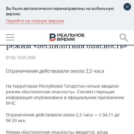
Вы были автоматически перенаправлены на мобильную
версию.
Перейти на полную версию
РЕГИОНЫ
ОБЩЕСТВО
В Татарстане ночью вводили
БАШКОРТОСТАН
НОВОСТИ
режим «Беспилотная опасность»
ТАТАРСТАН
АНАЛИТИКА
07:03, 18.05.2026
УДМУРТИЯ
НОВОСТИ АНАЛИТИКИ
ЭКОНОМИКА
Ограничения действовали около 2,5 часа
ДЕКЛАРАЦИИ О ДОХОДАХ
НОВОСТИ ЭКОНОМИКИ
ПРОМЫШЛЕННОСТЬ
На территории Республики Татарстан ночью вводили
КОРОЛИ ГОСЗАКАЗА ПФО
ФИНАНСЫ
НОВОСТИ
НЕДВИЖИМОСТЬ
режим «Беспилотная опасность». Соответствующая
ПРОМЫШЛЕННОСТИ
информация опубликована в официальном приложении
МЧС.
ВУЗЫ ТАТАРСТАНА
БАНКИ
НОВОСТИ НЕДВИЖИМОСТИ
АВТО
АГРОПРОМ
Ограничения действовали около 2,5 часа — с 04.11 до
КОМУ ПРИНАДЛЕЖАТ
БЮДЖЕТ
НОВОСТИ АВТО
БИЗНЕС
06.33 мск.
ТОРГОВЫЕ ЦЕНТРЫ
МАШИНОСТРОЕНИЕ
ТАТАРСТАНА
ИНВЕСТИЦИИ
НОВОСТИ БИЗНЕСА
ТЕХНОЛОГИИ
Режим «Беспилотная опасность» вводится, когда