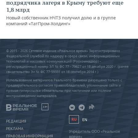
подрядчика лагеря в Крыму требуют еще
1,8 млрд
Новый собственник НЧТЗ получил долю и в группе
компаний «ТатПром-Холдинг»
© 2015 - 2026 Сетевое издание «Реальное время» Зарегистрировано
Федеральной службой по надзору в сфере связи, информационных
технологий и массовых коммуникаций (Роскомнадзор) –
регистрационный номер ЭЛ № ФС 77 - 79627 от 18 декабря 2020 г. (ранее
свидетельство Эл № ФС 77-59331 от 18 сентября 2014 г.)
Использование материалов Реального Времени разрешено только с
предварительного согласия правообладателей, упоминание сайта и
прямая гиперссылка обязательны при частичном или полном
воспроизведении материалов.
18+
RU
EN
РЕДАКЦИЯ
РЕКЛАМА
Учредитель ООО «Реальное
ПРАВОВАЯ ИНФОРМАЦИЯ
время»