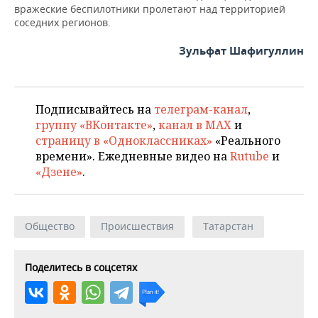
НЕФТЕХИМИЯ
вражеские беспилотники пролетают над территорией
соседних регионов.
РОЗНИЧНАЯ ТОРГОВЛЯ
НОВОСТИ ТЕХНОЛОГИЙ
МЕРОПРИЯТИЯ
НЕФТЬ
Зульфат Шафигуллин
ТРАНСПОРТ
IT
НОВОСТИ МЕРОПРИЯТИЙ
СПОРТ
ОПК
УСЛУГИ
МЕДИА
ВЫЕЗДНАЯ РЕДАКЦИЯ
НОВОСТИ СПОРТА
ОБЩЕСТВО
ЭНЕРГЕТИКА
Подписывайтесь на
телеграм-канал
,
ТЕЛЕКОММУНИКАЦИИ
БИЗНЕС-БРАНЧИ
ФУТБОЛ
НОВОСТИ ОБЩЕСТВА
группу «ВКонтакте»
,
канал в MAX
и
ФОТОГАЛЕРЕЯ
страницу в «Одноклассниках»
«Реального
времени». Ежедневные видео на
Rutube
и
ONLINE-КОНФЕРЕНЦИИ
ХОККЕЙ
ВЛАСТЬ
СЮЖЕТЫ
«Дзене»
.
ОТКРЫТАЯ ЛЕКЦИЯ
БАСКЕТБОЛ
ИНФРАСТРУКТУРА
СПРАВОЧНИК
ВОЛЕЙБОЛ
ИСТОРИЯ
СПИСОК ПЕРСОН
ПОЛНАЯ ВЕРСИЯ
Общество
Происшествия
Татарстан
КИБЕРСПОРТ
КУЛЬТУРА
СПИСОК КОМПАНИЙ
Поделитесь в соцсетях
ФИГУРНОЕ КАТАНИЕ
МЕДИЦИНА