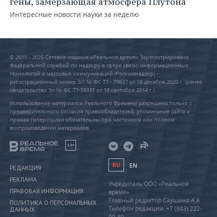
гены, замерзающая атмосфера Плутона
Интересные новости науки за неделю
© 2015 - 2026 Сетевое издание «Реальное время» Зарегистрировано
Федеральной службой по надзору в сфере связи, информационных
технологий и массовых коммуникаций (Роскомнадзор) –
регистрационный номер ЭЛ № ФС 77 - 79627 от 18 декабря 2020 г. (ранее
свидетельство Эл № ФС 77-59331 от 18 сентября 2014 г.)
Использование материалов Реального Времени разрешено только с
предварительного согласия правообладателей, упоминание сайта и
прямая гиперссылка обязательны при частичном или полном
воспроизведении материалов.
18+
RU
EN
РЕДАКЦИЯ
РЕКЛАМА
Учредитель ООО «Реальное
ПРАВОВАЯ ИНФОРМАЦИЯ
время»
Главный редактор Саушина А.А.
ПОЛИТИКА О ПЕРСОНАЛЬНЫХ
Телефон редакции: +7 (843) 222-
ДАННЫХ
90-80