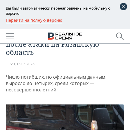
Вы были автоматически перенаправлены на мобильную
версию.
Перейти на полную версию
РЕГИОНЫ
ПРОИСШЕСТВИЯ
СК возбудил дело о теракте
БАШКОРТОСТАН
НОВОСТИ
после атаки на Рязанскую
ТАТАРСТАН
АНАЛИТИКА
область
УДМУРТИЯ
НОВОСТИ АНАЛИТИКИ
ЭКОНОМИКА
11:20, 15.05.2026
ДЕКЛАРАЦИИ О ДОХОДАХ
НОВОСТИ ЭКОНОМИКИ
ПРОМЫШЛЕННОСТЬ
Число погибших, по официальным данным,
выросло до четырех, среди которых —
КОРОЛИ ГОСЗАКАЗА ПФО
ФИНАНСЫ
НОВОСТИ
НЕДВИЖИМОСТЬ
несовершеннолетний
ПРОМЫШЛЕННОСТИ
ВУЗЫ ТАТАРСТАНА
БАНКИ
НОВОСТИ НЕДВИЖИМОСТИ
АВТО
АГРОПРОМ
КОМУ ПРИНАДЛЕЖАТ
БЮДЖЕТ
НОВОСТИ АВТО
БИЗНЕС
ТОРГОВЫЕ ЦЕНТРЫ
МАШИНОСТРОЕНИЕ
ТАТАРСТАНА
ИНВЕСТИЦИИ
НОВОСТИ БИЗНЕСА
ТЕХНОЛОГИИ