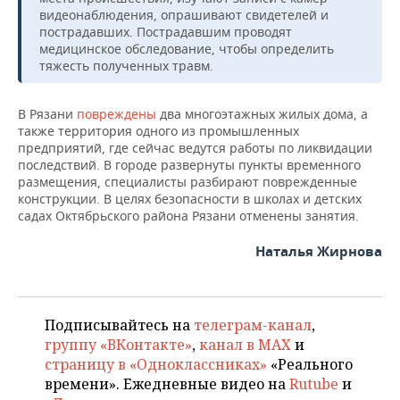
ВОДНЫЕ ВИДЫ СПОРТА
ОБРАЗОВАНИЕ
видеонаблюдения, опрашивают свидетелей и
пострадавших. Пострадавшим проводят
ХОККЕЙ С МЯЧОМ
ПРОИСШЕСТВИЯ
медицинское обследование, чтобы определить
тяжесть полученных травм.
В Рязани
повреждены
два многоэтажных жилых дома, а
также территория одного из промышленных
предприятий, где сейчас ведутся работы по ликвидации
последствий. В городе развернуты пункты временного
размещения, специалисты разбирают поврежденные
конструкции. В целях безопасности в школах и детских
садах Октябрьского района Рязани отменены занятия.
Наталья Жирнова
Подписывайтесь на
телеграм-канал
,
группу «ВКонтакте»
,
канал в MAX
и
страницу в «Одноклассниках»
«Реального
времени». Ежедневные видео на
Rutube
и