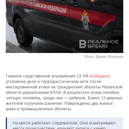
НЕФТЕХИМИЯ
РОЗНИЧНАЯ ТОРГОВЛЯ
НОВОСТИ ТЕХНОЛОГИЙ
МЕРОПРИЯТИЯ
НЕФТЬ
ТРАНСПОРТ
IT
НОВОСТИ МЕРОПРИЯТИЙ
СПОРТ
ОПК
УСЛУГИ
МЕДИА
ВЫЕЗДНАЯ РЕДАКЦИЯ
НОВОСТИ СПОРТА
ОБЩЕСТВО
ЭНЕРГЕТИКА
ТЕЛЕКОММУНИКАЦИИ
БИЗНЕС-БРАНЧИ
ФУТБОЛ
НОВОСТИ ОБЩЕСТВА
ФОТОГАЛЕРЕЯ
Фото: Динар Фатыхов
ONLINE-КОНФЕРЕНЦИИ
ХОККЕЙ
ВЛАСТЬ
СЮЖЕТЫ
Главное следственное управление СК РФ
возбудило
ОТКРЫТАЯ ЛЕКЦИЯ
БАСКЕТБОЛ
ИНФРАСТРУКТУРА
СПРАВОЧНИК
уголовное дело о террористическом акте после
массированной атаки на гражданские объекты Рязанской
ВОЛЕЙБОЛ
ИСТОРИЯ
СПИСОК ПЕРСОН
ПОЛНАЯ ВЕРСИЯ
области украинскими БПЛА. В результате атаки погибли
четыре человека, среди них — ребёнок. Более 12 мирных
КИБЕРСПОРТ
КУЛЬТУРА
СПИСОК КОМПАНИЙ
жителей получили ранения. Повреждены два жилых
дома и промышленные объекты.
ФИГУРНОЕ КАТАНИЕ
МЕДИЦИНА
На месте работают следователи. Они осматривают
места происшествия, изучают записи с камер