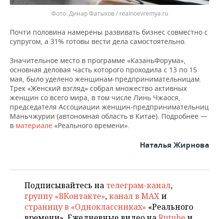
Динар Фатыхов / realnoevremya.ru
Почти половина намерены развивать бизнес совместно с
супругом, а 31% готовы вести дела самостоятельно.
Значительное место в программе «КазаньФорума»,
основная деловая часть которого проходила с 13 по 15
мая, было уделено женщинам-предпринимательницам.
Трек «Женский взгляд» собрал множество активных
женщин со всего мира, в том числе Линь Чжаося,
председателя Ассоциации женщин-предпринимательниц
Маньчжурии (автономная область в Китае). Подробнее —
в
материале
«Реального времени».
Наталья Жирнова
Подписывайтесь на
телеграм-канал
,
группу «ВКонтакте»
,
канал в MAX
и
страницу в «Одноклассниках»
«Реального
времени». Ежедневные видео на
Rutube
и