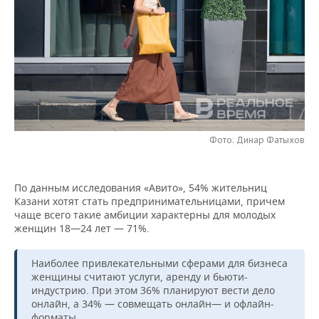
НЕФТЕХИМИЯ
РОЗНИЧНАЯ ТОРГОВЛЯ
НОВОСТИ ТЕХНОЛОГИЙ
МЕРОПРИЯТИЯ
НЕФТЬ
ТРАНСПОРТ
IT
НОВОСТИ МЕРОПРИЯТИЙ
СПОРТ
ОПК
УСЛУГИ
МЕДИА
ВЫЕЗДНАЯ РЕДАКЦИЯ
НОВОСТИ СПОРТА
ОБЩЕСТВО
ЭНЕРГЕТИКА
ТЕЛЕКОММУНИКАЦИИ
БИЗНЕС-БРАНЧИ
ФУТБОЛ
НОВОСТИ ОБЩЕСТВА
ФОТОГАЛЕРЕЯ
Фото: Динар Фатыхов
ONLINE-КОНФЕРЕНЦИИ
ХОККЕЙ
ВЛАСТЬ
СЮЖЕТЫ
По данным исследования «Авито», 54% жительниц
ОТКРЫТАЯ ЛЕКЦИЯ
БАСКЕТБОЛ
ИНФРАСТРУКТУРА
СПРАВОЧНИК
Казани хотят стать предпринимательницами, причем
чаще всего такие амбиции характерны для молодых
ВОЛЕЙБОЛ
ИСТОРИЯ
СПИСОК ПЕРСОН
ПОЛНАЯ ВЕРСИЯ
женщин 18—24 лет — 71%.
КИБЕРСПОРТ
КУЛЬТУРА
СПИСОК КОМПАНИЙ
Наиболее привлекательными сферами для бизнеса
женщины считают услуги, аренду и бьюти-
ФИГУРНОЕ КАТАНИЕ
МЕДИЦИНА
индустрию. При этом 36% планируют вести дело
онлайн, а 34% — совмещать онлайн— и офлайн-
форматы.