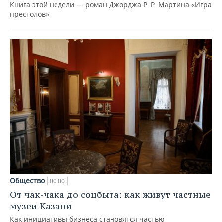
Книга этой недели — роман Джорджа Р. Р. Мартина «Игра
престолов»
Общество
00:00
От чак-чака до соцбыта: как живут частные
музеи Казани
Как инициативы бизнеса становятся частью