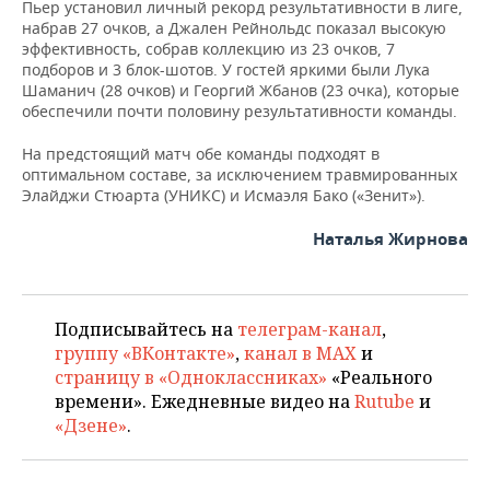
Пьер установил личный рекорд результативности в лиге,
набрав 27 очков, а Джален Рейнольдс показал высокую
эффективность, собрав коллекцию из 23 очков, 7
подборов и 3 блок-шотов. У гостей яркими были Лука
Шаманич (28 очков) и Георгий Жбанов (23 очка), которые
обеспечили почти половину результативности команды.
На предстоящий матч обе команды подходят в
оптимальном составе, за исключением травмированных
Элайджи Стюарта (УНИКС) и Исмаэля Бако («Зенит»).
Наталья Жирнова
Подписывайтесь на
телеграм-канал
,
группу «ВКонтакте»
,
канал в MAX
и
страницу в «Одноклассниках»
«Реального
времени». Ежедневные видео на
Rutube
и
«Дзене»
.