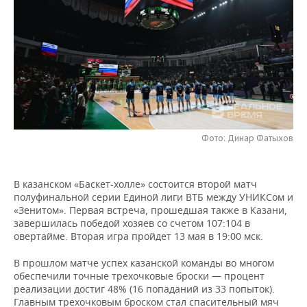
НЕФТЕХИМИЯ
РОЗНИЧНАЯ ТОРГОВЛЯ
НОВОСТИ ТЕХНОЛОГИЙ
МЕРОПРИЯТИЯ
НЕФТЬ
ТРАНСПОРТ
IT
НОВОСТИ МЕРОПРИЯТИЙ
СПОРТ
ОПК
УСЛУГИ
МЕДИА
ВЫЕЗДНАЯ РЕДАКЦИЯ
НОВОСТИ СПОРТА
ОБЩЕСТВО
ЭНЕРГЕТИКА
ТЕЛЕКОММУНИКАЦИИ
БИЗНЕС-БРАНЧИ
ФУТБОЛ
НОВОСТИ ОБЩЕСТВА
ФОТОГАЛЕРЕЯ
Фото: Динар Фатыхов
ONLINE-КОНФЕРЕНЦИИ
ХОККЕЙ
ВЛАСТЬ
СЮЖЕТЫ
ОТКРЫТАЯ ЛЕКЦИЯ
БАСКЕТБОЛ
ИНФРАСТРУКТУРА
СПРАВОЧНИК
В казанском «Баскет-холле» состоится второй матч
полуфинальной серии Единой лиги ВТБ между УНИКСом и
«Зенитом». Первая встреча, прошедшая также в Казани,
ВОЛЕЙБОЛ
ИСТОРИЯ
СПИСОК ПЕРСОН
ПОЛНАЯ ВЕРСИЯ
завершилась победой хозяев со счетом 107:104 в
овертайме. Вторая игра пройдет 13 мая в 19:00 мск.
КИБЕРСПОРТ
КУЛЬТУРА
СПИСОК КОМПАНИЙ
В прошлом матче успех казанской команды во многом
обеспечили точные трехочковые броски — процент
ФИГУРНОЕ КАТАНИЕ
МЕДИЦИНА
реализации достиг 48% (16 попаданий из 33 попыток).
Главным трехочковым броском стал спасительный мяч