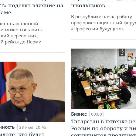
РТ» поделят влияние на
школьников
Каме
В республике начал работу
профориентационный фору
ю татарстанской
«Профессии будущего»
и может составить
кий перевозчик,
й рейсы до Перми
Бизнес
00:00
Татарстан в пятерке р
нность
28 июл, 20:45
России по обороту и ч
илоте: кто будет
сотрудников предприя