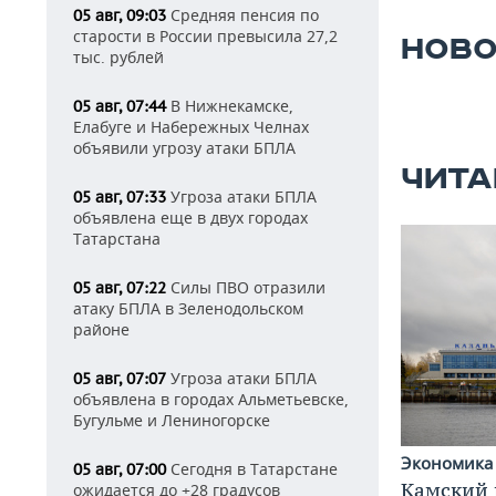
Средняя пенсия по
05 авг, 09:03
старости в России превысила 27,2
НОВО
тыс. рублей
В Нижнекамске,
05 авг, 07:44
Елабуге и Набережных Челнах
объявили угрозу атаки БПЛА
ЧИТА
Угроза атаки БПЛА
05 авг, 07:33
объявлена еще в двух городах
Татарстана
Силы ПВО отразили
05 авг, 07:22
атаку БПЛА в Зеленодольском
районе
Угроза атаки БПЛА
05 авг, 07:07
объявлена в городах Альметьевске,
Бугульме и Лениногорске
Экономик
Сегодня в Татарстане
05 авг, 07:00
Камский 
ожидается до +28 градусов