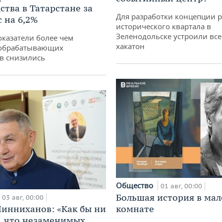
ства в Татарстане за
Для разработки концепции 
 на 6,2%
исторического квартала в
Зеленодольске устроили вс
оказатели более чем
хакатон
обрабатывающих
в снизились
Общество
01 авг, 00:00
Большая история в ма
03 авг, 00:00
инниханов: «Как бы ни
комнате
, что незаменимых