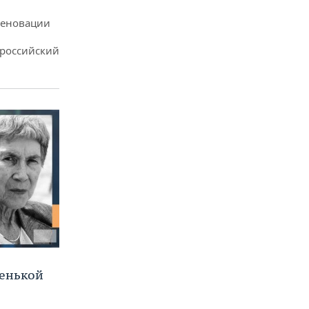
реновации
ероссийский
ленькой