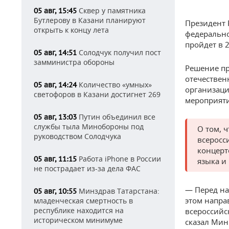
Сквер у памятника
05 авг, 15:45
Бутлерову в Казани планируют
Президент 
открыть к концу лета
федерально
пройдет в 2
Солодчук получил пост
05 авг, 14:51
замминистра обороны
Решение пр
отечествен
Количество «умных»
05 авг, 14:24
организац
светофоров в Казани достигнет 269
мероприят
Путин объединил все
05 авг, 13:03
службы тыла Минобороны под
О том, 
руководством Солодчука
всеросс
концерт
Работа iPhone в России
05 авг, 11:15
языка и
не пострадает из-за дела ФАС
— Перед на
Минздрав Татарстана:
05 авг, 10:55
этом напра
младенческая смертность в
республике находится на
всероссийс
историческом минимуме
сказал Мин