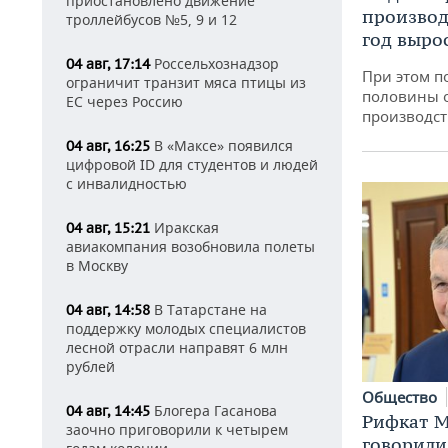
приостановлено движение
производ
троллейбусов №5, 9 и 12
год вырос
Россельхознадзор
04 авг, 17:14
При этом п
ограничит транзит мяса птицы из
половины 
ЕС через Россию
производст
В «Максе» появился
04 авг, 16:25
цифровой ID для студентов и людей
с инвалидностью
Иракская
04 авг, 15:21
авиакомпания возобновила полеты
в Москву
В Татарстане на
04 авг, 14:58
поддержку молодых специалистов
лесной отрасли направят 6 млн
рублей
Общество
Блогера Гасанова
04 авг, 14:45
Рифкат М
заочно приговорили к четырем
говорили