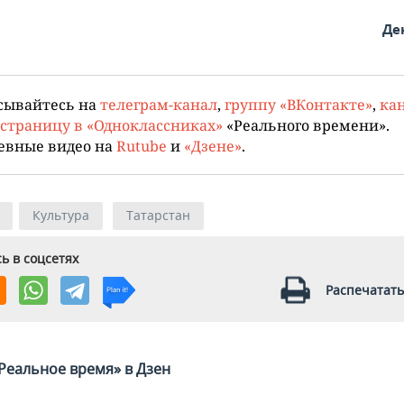
Де
сывайтесь на
телеграм-канал
,
группу «ВКонтакте»
,
кан
страницу в «Одноклассниках»
«Реального времени».
евные видео на
Rutube
и
«Дзене»
.
Культура
Татарстан
ь в соцсетях
Распечатать
Реальное время» в Дзен