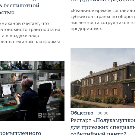
ь беспилотной
«Реальное время» составило
остью
субъектов страны по оборот
численности сотрудников н
ниханов считает, что
предприятиях
втономного транспорта на
 и в воздухе надо
овать с единой платформы
Общество
00:00
Рестарт «Полукамушко
для приезжих специал
промышленного
событийный центр?