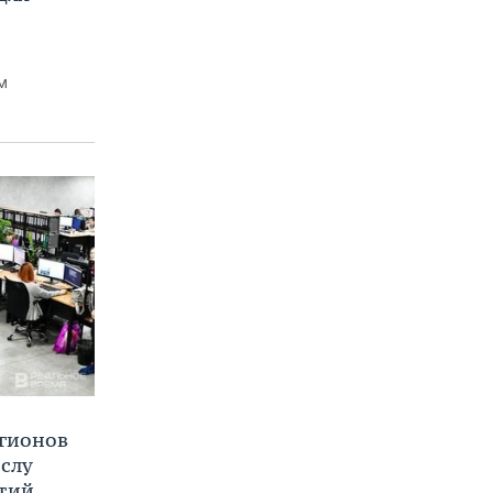
м
егионов
ислу
тий