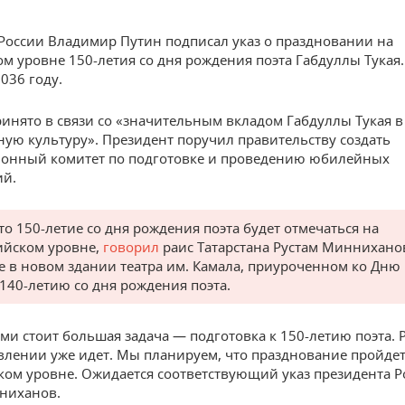
России Владимир Путин подписал указ о праздновании на
м уровне 150-летия со дня рождения поэта Габдуллы Тукая
036 году.
инято в связи со «значительным вкладом Габдуллы Тукая в
ную культуру». Президент поручил правительству создать
ионный комитет по подготовке и проведению юбилейных
ий.
что 150-летие со дня рождения поэта будет отмечаться на
ийском уровне,
говорил
раис Татарстана Рустам Миннихано
е в новом здании театра им. Камала, приуроченном ко Дню
 140-летию со дня рождения поэта.
ми стоит большая задача — подготовка к 150-летию поэта. 
влении уже идет. Мы планируем, что празднование пройдет
ком уровне. Ожидается соответствующий указ президента Р
ниханов.