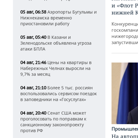
и «Флот 
нижней 
Аэропорты Бугульмы и
05 авг, 06:38
Нижнекамска временно
Конкуренци
приостановили работу
госкомпани
нижегородс
В Казани и
05 авг, 05:40
запустивши
Зеленодольске объявлена угроза
атаки БПЛА
Цены на квартиры в
04 авг, 21:46
Набережных Челнах выросли на
9,7% за месяц
Более 5 тыс. россиян
04 авг, 21:10
воспользовались сервисом поездок
в заповедники на «Госуслугах»
Сенат США может
04 авг, 20:40
проголосовать по поправкам к
санкционному законопроекту
Промышле
против РФ
На автоп