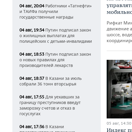
управлят
Работники «Татнефти»
04 авг, 20:04
мобильн
и ТАИФа получили
государственные награды
Рифкат Мин
движение а
Путин подписал закон
04 авг, 19:34
шоссе, воде
о жилищных выплатах для
координир
полицейских с детьми-инвалидами
Путин подписал закон
04 авг, 18:53
о новых правилах для
производителей лекарств
В Казани за июль
04 авг, 18:37
собрали 36 тонн вторсырья
Для уехавших за
04 авг, 17:55
границу преступников введут
заморозку счетов и отказ в
госуслугах
05 авг, 14:30
В Казани
04 авг, 17:36
Индекс 