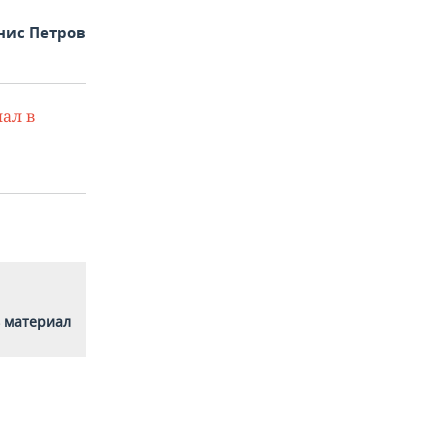
нис Петров
ал в
 материал