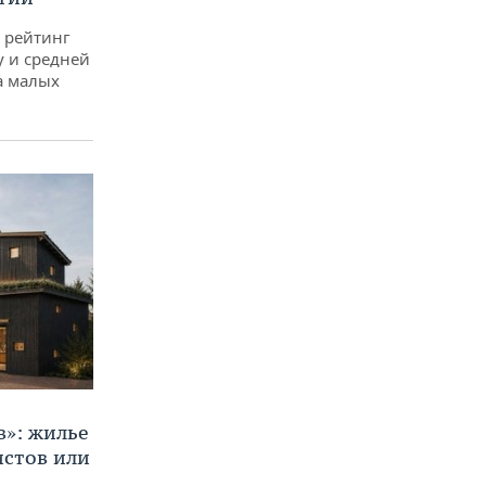
 рейтинг
у и средней
а малых
в»: жилье
истов или