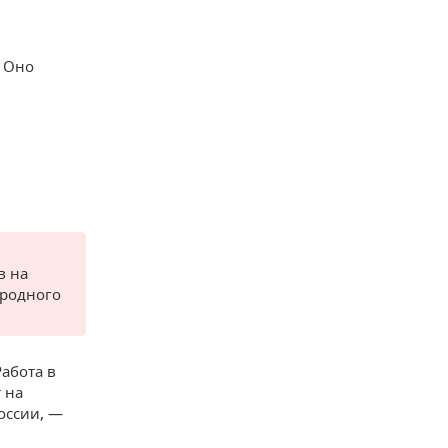
. Оно
в на
 родного
Работа в
 на
оссии, —