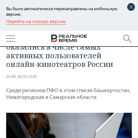
Вы были автоматически перенаправлены на мобильную
версию.
Перейти на полную версию
РЕГИОНЫ
ОБЩЕСТВО
Татарстанские зрители
БАШКОРТОСТАН
НОВОСТИ
оказались в числе самых
ТАТАРСТАН
АНАЛИТИКА
активных пользователей
онлайн-кинотеатров России
УДМУРТИЯ
НОВОСТИ АНАЛИТИКИ
ЭКОНОМИКА
20:49, 08.05.2026
ДЕКЛАРАЦИИ О ДОХОДАХ
НОВОСТИ ЭКОНОМИКИ
ПРОМЫШЛЕННОСТЬ
Среди регионов ПФО в этом списке Башкортостан,
КОРОЛИ ГОСЗАКАЗА ПФО
ФИНАНСЫ
НОВОСТИ
НЕДВИЖИМОСТЬ
Нижегородская и Самарская области
ПРОМЫШЛЕННОСТИ
ВУЗЫ ТАТАРСТАНА
БАНКИ
НОВОСТИ НЕДВИЖИМОСТИ
АВТО
АГРОПРОМ
КОМУ ПРИНАДЛЕЖАТ
БЮДЖЕТ
НОВОСТИ АВТО
БИЗНЕС
ТОРГОВЫЕ ЦЕНТРЫ
МАШИНОСТРОЕНИЕ
ТАТАРСТАНА
ИНВЕСТИЦИИ
НОВОСТИ БИЗНЕСА
ТЕХНОЛОГИИ