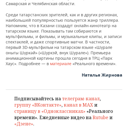
ВОДНЫЕ ВИДЫ СПОРТА
ОБРАЗОВАНИЕ
Самарская и Челябинская области.
ХОККЕЙ С МЯЧОМ
ПРОИСШЕСТВИЯ
Среди татарстанских зрителей, как и в других регионах,
наибольшей популярностью пользуется жанр триллера.
Напомним, что в Казани создадут онлайн-кинотеатр на
татарском языке. Показывать там собираются и
мультфильмы, и фильмы, и музыкальные клипы, и записи
спектаклей, и даже спортивные матчи. В частности,
первый 3D-мультфильм на татарском языке «Шүрәле
оныгы Шүркәй» («Шуркэй, внук Шурале»). Премьера
анимационной картины прошла сегодня в ТРЦ «Парк
Хаус». Подробнее — в
материале
«Реального времени».
Наталья Жирнова
Подписывайтесь на
телеграм-канал
,
группу «ВКонтакте»
,
канал в MAX
и
страницу в «Одноклассниках»
«Реального
времени». Ежедневные видео на
Rutube
и
«Дзене»
.