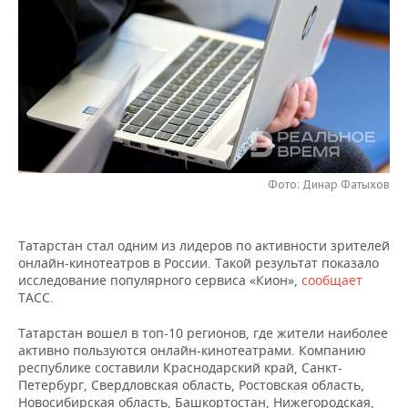
НЕФТЕХИМИЯ
РОЗНИЧНАЯ ТОРГОВЛЯ
НОВОСТИ ТЕХНОЛОГИЙ
МЕРОПРИЯТИЯ
НЕФТЬ
ТРАНСПОРТ
IT
НОВОСТИ МЕРОПРИЯТИЙ
СПОРТ
ОПК
УСЛУГИ
МЕДИА
ВЫЕЗДНАЯ РЕДАКЦИЯ
НОВОСТИ СПОРТА
ОБЩЕСТВО
ЭНЕРГЕТИКА
ТЕЛЕКОММУНИКАЦИИ
БИЗНЕС-БРАНЧИ
ФУТБОЛ
НОВОСТИ ОБЩЕСТВА
ФОТОГАЛЕРЕЯ
Фото: Динар Фатыхов
ONLINE-КОНФЕРЕНЦИИ
ХОККЕЙ
ВЛАСТЬ
СЮЖЕТЫ
ОТКРЫТАЯ ЛЕКЦИЯ
БАСКЕТБОЛ
ИНФРАСТРУКТУРА
СПРАВОЧНИК
Татарстан стал одним из лидеров по активности зрителей
онлайн-кинотеатров в России. Такой результат показало
исследование популярного сервиса «Кион»,
сообщает
ВОЛЕЙБОЛ
ИСТОРИЯ
СПИСОК ПЕРСОН
ПОЛНАЯ ВЕРСИЯ
ТАСС.
КИБЕРСПОРТ
КУЛЬТУРА
СПИСОК КОМПАНИЙ
Татарстан вошел в топ-10 регионов, где жители наиболее
активно пользуются онлайн-кинотеатрами. Компанию
республике составили Краснодарский край, Санкт-
ФИГУРНОЕ КАТАНИЕ
МЕДИЦИНА
Петербург, Свердловская область, Ростовская область,
Новосибирская область, Башкортостан, Нижегородская,