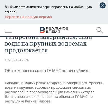
Вы были автоматически перенаправлены на мобильную
версию.
Перейти на полную версию
РЕГИОНЫ
ОБЩЕСТВО
МЧС: паводок на малых реках
БАШКОРТОСТАН
НОВОСТИ
Татарстана завершился, спад
ТАТАРСТАН
АНАЛИТИКА
воды на крупных водоемах
продолжается
УДМУРТИЯ
НОВОСТИ АНАЛИТИКИ
ЭКОНОМИКА
12:20, 23.04.2026
ДЕКЛАРАЦИИ О ДОХОДАХ
НОВОСТИ ЭКОНОМИКИ
ПРОМЫШЛЕННОСТЬ
Об этом рассказали в ГУ МЧС по республике
КОРОЛИ ГОСЗАКАЗА ПФО
ФИНАНСЫ
НОВОСТИ
НЕДВИЖИМОСТЬ
ПРОМЫШЛЕННОСТИ
Паводок на малых реках Татарстана завершился. Уровень
ВУЗЫ ТАТАРСТАНА
БАНКИ
НОВОСТИ НЕДВИЖИМОСТИ
АВТО
АГРОПРОМ
воды на крупных водоемах продолжает снижаться,
рассказала на пресс‑конференции начальник отдела
КОМУ ПРИНАДЛЕЖАТ
БЮДЖЕТ
НОВОСТИ АВТО
БИЗНЕС
безопасности людей на водных объектах ГУ МЧС по
ТОРГОВЫЕ ЦЕНТРЫ
МАШИНОСТРОЕНИЕ
республике Регина Гаязова.
ТАТАРСТАНА
ИНВЕСТИЦИИ
НОВОСТИ БИЗНЕСА
ТЕХНОЛОГИИ