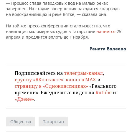
НЕФТЕХИМИЯ
— Процесс спада паводковых вод на малых реках
завершен. На стадии завершения находится спад воды
РОЗНИЧНАЯ ТОРГОВЛЯ
НОВОСТИ ТЕХНОЛОГИЙ
МЕРОПРИЯТИЯ
на водохранилищах и реке Вятке, — сказала она.
НЕФТЬ
ТРАНСПОРТ
IT
НОВОСТИ МЕРОПРИЯТИЙ
СПОРТ
На той же пресс‑конференции стало известно, что
ОПК
навигация маломерных судов в Татарстане
начнется
25
апреля и продлится вплоть до 1 ноября.
УСЛУГИ
МЕДИА
ВЫЕЗДНАЯ РЕДАКЦИЯ
НОВОСТИ СПОРТА
ОБЩЕСТВО
ЭНЕРГЕТИКА
Рената Валеева
ТЕЛЕКОММУНИКАЦИИ
БИЗНЕС-БРАНЧИ
ФУТБОЛ
НОВОСТИ ОБЩЕСТВА
ФОТОГАЛЕРЕЯ
ONLINE-КОНФЕРЕНЦИИ
ХОККЕЙ
ВЛАСТЬ
СЮЖЕТЫ
Подписывайтесь на
телеграм-канал
,
ОТКРЫТАЯ ЛЕКЦИЯ
БАСКЕТБОЛ
ИНФРАСТРУКТУРА
СПРАВОЧНИК
группу «ВКонтакте»
,
канал в MAX
и
страницу в «Одноклассниках»
«Реального
ВОЛЕЙБОЛ
ИСТОРИЯ
СПИСОК ПЕРСОН
времени». Ежедневные видео на
Rutube
и
ПОЛНАЯ ВЕРСИЯ
«Дзене»
.
КИБЕРСПОРТ
КУЛЬТУРА
СПИСОК КОМПАНИЙ
ФИГУРНОЕ КАТАНИЕ
МЕДИЦИНА
Общество
Татарстан