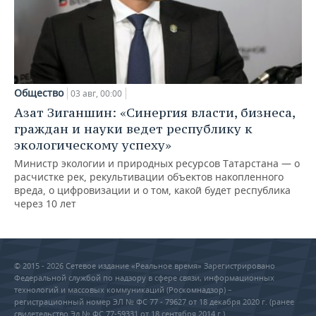
Общество
03 авг, 00:00
Азат Зиганшин: «Синергия власти, бизнеса,
граждан и науки ведет республику к
экологическому успеху»
Министр экологии и природных ресурсов Татарстана — о
расчистке рек, рекультивации объектов накопленного
вреда, о цифровизации и о том, какой будет республика
через 10 лет
© 2015 - 2026 Сетевое издание «Реальное время» Зарегистрировано
Федеральной службой по надзору в сфере связи, информационных
технологий и массовых коммуникаций (Роскомнадзор) –
регистрационный номер ЭЛ № ФС 77 - 79627 от 18 декабря 2020 г. (ранее
свидетельство Эл № ФС 77-59331 от 18 сентября 2014 г.)