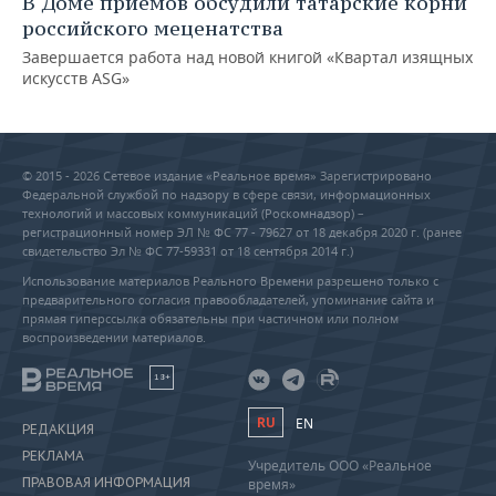
В Доме приемов обсудили татарские корни
российского меценатства
Завершается работа над новой книгой «Квартал изящных
искусств ASG»
© 2015 - 2026 Сетевое издание «Реальное время» Зарегистрировано
Федеральной службой по надзору в сфере связи, информационных
технологий и массовых коммуникаций (Роскомнадзор) –
регистрационный номер ЭЛ № ФС 77 - 79627 от 18 декабря 2020 г. (ранее
свидетельство Эл № ФС 77-59331 от 18 сентября 2014 г.)
Использование материалов Реального Времени разрешено только с
предварительного согласия правообладателей, упоминание сайта и
прямая гиперссылка обязательны при частичном или полном
воспроизведении материалов.
18+
RU
EN
РЕДАКЦИЯ
РЕКЛАМА
Учредитель ООО «Реальное
ПРАВОВАЯ ИНФОРМАЦИЯ
время»