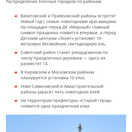
ВОДНЫЕ ВИДЫ СПОРТА
ОБРАЗОВАНИЕ
Распределение елочных городков по районам:
ХОККЕЙ С МЯЧОМ
ПРОИСШЕСТВИЯ
Вахитовский и Приволжский районы встретят
Новый год с семью новогодними красавицами.
На площадке перед ДК «Мирный» главный
символ праздника появится впервые, а перед
Детским центром «Экият» установят 10-
метровую бесхвойную светодиодную ель.
Советский район станет рекордсменом по
числу праздничных деревьев — здесь их
разместят 14.
В Кировском и Московском районах
планируется установка 10 елок.
Ново-Савиновский и Авиастроительный
районы украсят пять новогодних елей.
На территории префектуры «Старый город»
появится одна праздничная елка.