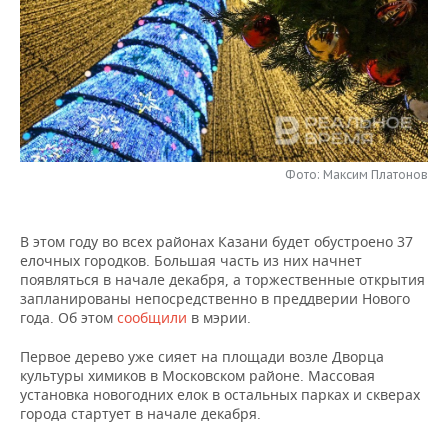
НЕФТЕХИМИЯ
РОЗНИЧНАЯ ТОРГОВЛЯ
НОВОСТИ ТЕХНОЛОГИЙ
МЕРОПРИЯТИЯ
НЕФТЬ
ТРАНСПОРТ
IT
НОВОСТИ МЕРОПРИЯТИЙ
СПОРТ
ОПК
УСЛУГИ
МЕДИА
ВЫЕЗДНАЯ РЕДАКЦИЯ
НОВОСТИ СПОРТА
ОБЩЕСТВО
ЭНЕРГЕТИКА
ТЕЛЕКОММУНИКАЦИИ
БИЗНЕС-БРАНЧИ
ФУТБОЛ
НОВОСТИ ОБЩЕСТВА
ФОТОГАЛЕРЕЯ
Фото: Максим Платонов
ONLINE-КОНФЕРЕНЦИИ
ХОККЕЙ
ВЛАСТЬ
СЮЖЕТЫ
В этом году во всех районах Казани будет обустроено 37
елочных городков. Большая часть из них начнет
ОТКРЫТАЯ ЛЕКЦИЯ
БАСКЕТБОЛ
ИНФРАСТРУКТУРА
СПРАВОЧНИК
появляться в начале декабря, а торжественные открытия
запланированы непосредственно в преддверии Нового
ВОЛЕЙБОЛ
ИСТОРИЯ
СПИСОК ПЕРСОН
ПОЛНАЯ ВЕРСИЯ
года. Об этом
сообщили
в мэрии.
Первое дерево уже сияет на площади возле Дворца
КИБЕРСПОРТ
КУЛЬТУРА
СПИСОК КОМПАНИЙ
культуры химиков в Московском районе. Массовая
установка новогодних елок в остальных парках и скверах
ФИГУРНОЕ КАТАНИЕ
МЕДИЦИНА
города стартует в начале декабря.