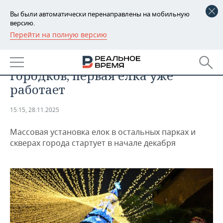
Вы были автоматически перенаправлены на мобильную
версию.
Перейти на полную версию
РЕГИОНЫ
ОБЩЕСТВО
В Казани откроют 37 елочных
БАШКОРТОСТАН
НОВОСТИ
городков, первая елка уже
ТАТАРСТАН
АНАЛИТИКА
работает
УДМУРТИЯ
НОВОСТИ АНАЛИТИКИ
ЭКОНОМИКА
15:15, 28.11.2025
ДЕКЛАРАЦИИ О ДОХОДАХ
НОВОСТИ ЭКОНОМИКИ
ПРОМЫШЛЕННОСТЬ
Массовая установка елок в остальных парках и
скверах города стартует в начале декабря
КОРОЛИ ГОСЗАКАЗА ПФО
ФИНАНСЫ
НОВОСТИ
НЕДВИЖИМОСТЬ
ПРОМЫШЛЕННОСТИ
ВУЗЫ ТАТАРСТАНА
БАНКИ
НОВОСТИ НЕДВИЖИМОСТИ
АВТО
АГРОПРОМ
КОМУ ПРИНАДЛЕЖАТ
БЮДЖЕТ
НОВОСТИ АВТО
БИЗНЕС
ТОРГОВЫЕ ЦЕНТРЫ
МАШИНОСТРОЕНИЕ
ТАТАРСТАНА
ИНВЕСТИЦИИ
НОВОСТИ БИЗНЕСА
ТЕХНОЛОГИИ