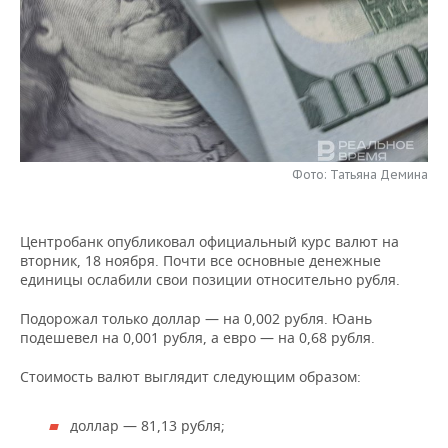
НЕФТЕХИМИЯ
РОЗНИЧНАЯ ТОРГОВЛЯ
НОВОСТИ ТЕХНОЛОГИЙ
МЕРОПРИЯТИЯ
НЕФТЬ
ТРАНСПОРТ
IT
НОВОСТИ МЕРОПРИЯТИЙ
СПОРТ
ОПК
УСЛУГИ
МЕДИА
ВЫЕЗДНАЯ РЕДАКЦИЯ
НОВОСТИ СПОРТА
ОБЩЕСТВО
ЭНЕРГЕТИКА
ТЕЛЕКОММУНИКАЦИИ
БИЗНЕС-БРАНЧИ
ФУТБОЛ
НОВОСТИ ОБЩЕСТВА
ФОТОГАЛЕРЕЯ
Фото: Татьяна Демина
ONLINE-КОНФЕРЕНЦИИ
ХОККЕЙ
ВЛАСТЬ
СЮЖЕТЫ
Центробанк опубликовал официальный курс валют на
вторник, 18 ноября. Почти все основные денежные
ОТКРЫТАЯ ЛЕКЦИЯ
БАСКЕТБОЛ
ИНФРАСТРУКТУРА
СПРАВОЧНИК
единицы ослабили свои позиции относительно рубля.
ВОЛЕЙБОЛ
ИСТОРИЯ
СПИСОК ПЕРСОН
ПОЛНАЯ ВЕРСИЯ
Подорожал только доллар — на 0,002 рубля. Юань
подешевел на 0,001 рубля, а евро — на 0,68 рубля.
КИБЕРСПОРТ
КУЛЬТУРА
СПИСОК КОМПАНИЙ
Стоимость валют выглядит следующим образом:
ФИГУРНОЕ КАТАНИЕ
МЕДИЦИНА
доллар — 81,13 рубля;