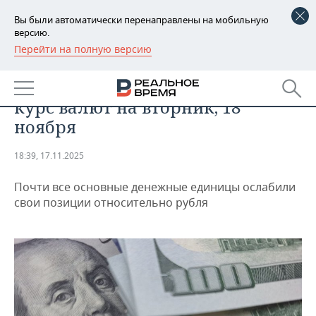
Вы были автоматически перенаправлены на мобильную
версию.
Перейти на полную версию
РЕГИОНЫ
ЭКОНОМИКА
ЦБ опубликовал официальный
БАШКОРТОСТАН
НОВОСТИ
курс валют на вторник, 18
ТАТАРСТАН
АНАЛИТИКА
ноября
УДМУРТИЯ
НОВОСТИ АНАЛИТИКИ
ЭКОНОМИКА
18:39, 17.11.2025
ДЕКЛАРАЦИИ О ДОХОДАХ
НОВОСТИ ЭКОНОМИКИ
ПРОМЫШЛЕННОСТЬ
Почти все основные денежные единицы ослабили
свои позиции относительно рубля
КОРОЛИ ГОСЗАКАЗА ПФО
ФИНАНСЫ
НОВОСТИ
НЕДВИЖИМОСТЬ
ПРОМЫШЛЕННОСТИ
ВУЗЫ ТАТАРСТАНА
БАНКИ
НОВОСТИ НЕДВИЖИМОСТИ
АВТО
АГРОПРОМ
КОМУ ПРИНАДЛЕЖАТ
БЮДЖЕТ
НОВОСТИ АВТО
БИЗНЕС
ТОРГОВЫЕ ЦЕНТРЫ
МАШИНОСТРОЕНИЕ
ТАТАРСТАНА
ИНВЕСТИЦИИ
НОВОСТИ БИЗНЕСА
ТЕХНОЛОГИИ