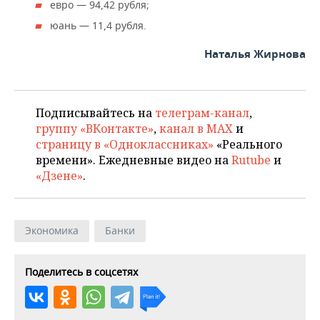
ВОДНЫЕ ВИДЫ СПОРТА
ОБРАЗОВАНИЕ
евро — 94,42 рубля;
юань — 11,4 рубля.
ХОККЕЙ С МЯЧОМ
ПРОИСШЕСТВИЯ
Наталья Жирнова
Подписывайтесь на
телеграм-канал
,
группу «ВКонтакте»
,
канал в MAX
и
страницу в «Одноклассниках»
«Реального
времени». Ежедневные видео на
Rutube
и
«Дзене»
.
Экономика
Банки
Поделитесь в соцсетях