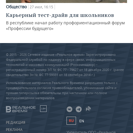
Общество
27 июл, 16:15
Карьерный тест-драйв для школьников
В республике начал работу профориентационный форум
«Профессии будущего»
© 2015 - 2026 Сетевое издание «Реальное время» Зарегистрировано
Федеральной службой по надзору в сфере связи, информационных
технологий и массовых коммуникаций (Роскомнадзор) –
регистрационный номер ЭЛ № ФС 77 - 79627 от 18 декабря 2020 г. (ранее
свидетельство Эл № ФС 77-59331 от 18 сентября 2014 г.)
Использование материалов Реального Времени разрешено только с
предварительного согласия правообладателей, упоминание сайта и
прямая гиперссылка обязательны при частичном или полном
воспроизведении материалов.
18+
RU
EN
РЕДАКЦИЯ
РЕКЛАМА
Учредитель ООО «Реальное