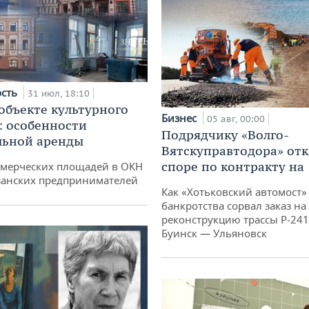
ость
31 июл, 18:10
 объекте культурного
Бизнес
05 авг, 00:00
: особенности
Подрядчику «Волго-
льной аренды
Вятскуправтодора» отк
споре по контракту на 
ммерческих площадей в ОКН
занских предпринимателей
Как «Хотьковский автомост»
банкротства сорвал заказ на
реконструкцию трассы Р‑241
Буинск — Ульяновск