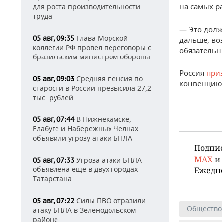
на самых р
для роста производительности
труда
— Это долж
Глава Морской
05 авг, 09:35
дальше, во
коллегии РФ провел переговоры с
обязательн
бразильским министром обороны
Россия
при
Средняя пенсия по
05 авг, 09:03
конвенцию 
старости в России превысила 27,2
тыс. рублей
В Нижнекамске,
05 авг, 07:44
Елабуге и Набережных Челнах
объявили угрозу атаки БПЛА
Подпи
MAX
и
Угроза атаки БПЛА
05 авг, 07:33
объявлена еще в двух городах
Ежедн
Татарстана
Силы ПВО отразили
05 авг, 07:22
Общество
атаку БПЛА в Зеленодольском
районе