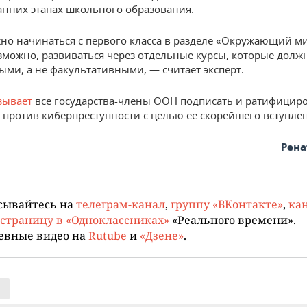
анних этапах школьного образования.
но начинаться с первого класса в разделе «Окружающий ми
зможно, развиваться через отдельные курсы, которые долж
ыми, а не факультативными, — считает эксперт.
зывает
все государства-члены ООН подписать и ратифицир
против киберпреступности с целью ее скорейшего вступлен
Рена
сывайтесь на
телеграм-канал
,
группу «ВКонтакте»
,
кан
страницу в «Одноклассниках»
«Реального времени».
евные видео на
Rutube
и
«Дзене»
.