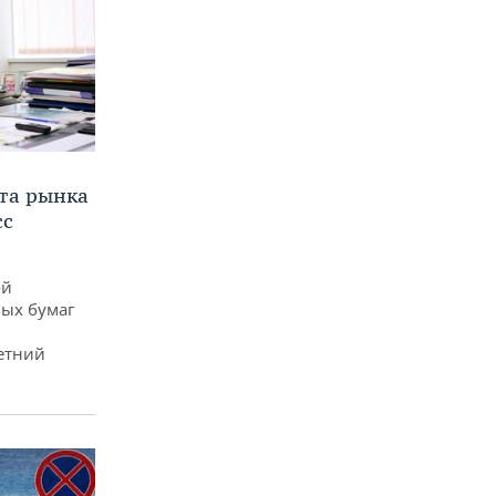
та рынка
сс
ой
ых бумаг
етний