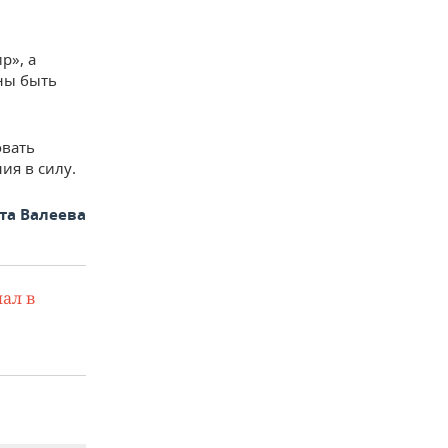
р», а
ны быть
овать
ия в силу.
та Валеева
ал в