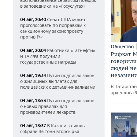
воспользовались сервисом поездок
в заповедники на «Госуслугах»
Сенат США может
04 авг, 20:40
проголосовать по поправкам к
санкционному законопроекту
против РФ
Общество
Работники «Татнефти»
04 авг, 20:04
Рифкат М
и ТАИФа получили
говорили
государственные награды
людей нет
незамен
Путин подписал закон
04 авг, 19:34
о жилищных выплатах для
В Татарста
полицейских с детьми-инвалидами
археолога 
Путин подписал закон
04 авг, 18:53
о новых правилах для
производителей лекарств
В Казани за июль
04 авг, 18:37
собрали 36 тонн вторсырья