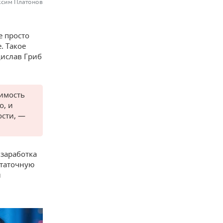
ксим Платонов
е просто
. Такое
дислав Гриб
димость
о, и
ости, —
 заработка
статочную
ы