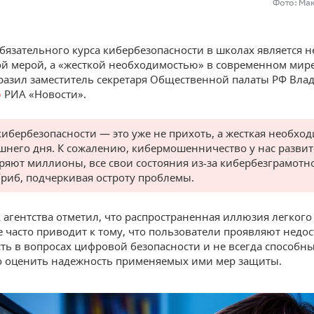
Фото: Ма
бязательного курса кибербезопасности в школах является н
й мерой, а «жесткой необходимостью» в современном мире
азил заместитель секретаря Общественной палаты РФ Вла
ю
РИА «Новости».
кибербезопасности — это уже не прихоть, а жесткая необхо
шнего дня. К сожалению, кибермошенничество у нас развит
ряют миллионы, все свои состояния из-за кибербезграмотн
Гриб, подчеркивая остроту проблемы.
 агентства отметил, что распространенная иллюзия легкого
е часто приводит к тому, что пользователи проявляют недо
ть в вопросах цифровой безопасности и не всегда способн
 оценить надежность применяемых ими мер защиты.