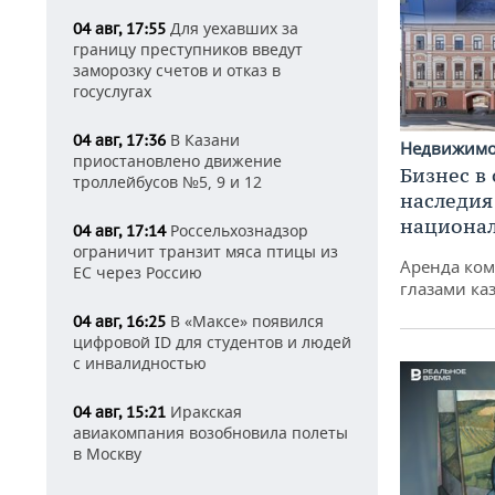
Для уехавших за
04 авг, 17:55
границу преступников введут
заморозку счетов и отказ в
госуслугах
В Казани
04 авг, 17:36
Недвижим
приостановлено движение
Бизнес в
троллейбусов №5, 9 и 12
наследия
национа
Россельхознадзор
04 авг, 17:14
ограничит транзит мяса птицы из
Аренда ко
ЕС через Россию
глазами ка
В «Максе» появился
04 авг, 16:25
цифровой ID для студентов и людей
с инвалидностью
Иракская
04 авг, 15:21
авиакомпания возобновила полеты
в Москву