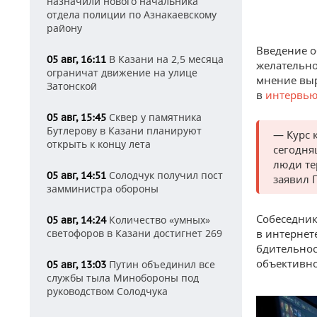
назначили нового начальника
отдела полиции по Азнакаевскому
району
Введение о
В Казани на 2,5 месяца
05 авг, 16:11
желательно
ограничат движение на улице
мнение выр
Затонской
в
интервь
Сквер у памятника
05 авг, 15:45
Бутлерову в Казани планируют
— Курс 
открыть к концу лета
сегодня
люди те
Солодчук получил пост
05 авг, 14:51
заявил 
замминистра обороны
Собеседник
Количество «умных»
05 авг, 14:24
светофоров в Казани достигнет 269
в интернет
бдительнос
объективно
Путин объединил все
05 авг, 13:03
службы тыла Минобороны под
руководством Солодчука