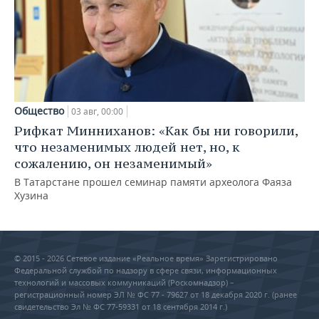
Общество
03 авг, 00:00
Рифкат Минниханов: «Как бы ни говорили,
что незаменимых людей нет, но, к
сожалению, он незаменимый»
В Татарстане прошел семинар памяти археолога Фаяза
Хузина
© 2015 - 2026 Сетевое издание «Реальное время» Зарегистрировано
Федеральной службой по надзору в сфере связи, информационных
технологий и массовых коммуникаций (Роскомнадзор) –
регистрационный номер ЭЛ № ФС 77 - 79627 от 18 декабря 2020 г. (ранее
свидетельство Эл № ФС 77-59331 от 18 сентября 2014 г.)