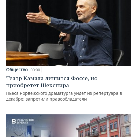
Общество
00:00
Театр Камала лишится Фоссе, но
приобретет Шекспира
Пьеса норвежского драматурга уйдет из репертуара в
декабре: запретили правообладатели