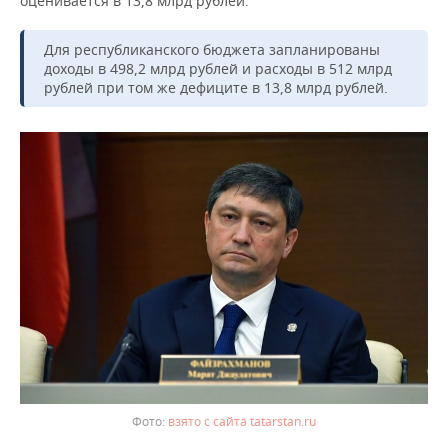
оценивается в 13,8 млрд рублей.
ВОДНЫЕ ВИДЫ СПОРТА
ОБРАЗОВАНИЕ
ХОККЕЙ С МЯЧОМ
ПРОИСШЕСТВИЯ
Для республиканского бюджета запланированы
доходы в 498,2 млрд рублей и расходы в 512 млрд
рублей при том же дефиците в 13,8 млрд рублей.
взято с сайта tatarstan.ru