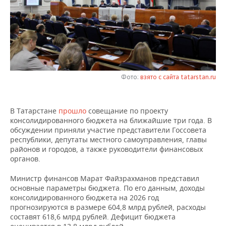
НЕФТЕХИМИЯ
РОЗНИЧНАЯ ТОРГОВЛЯ
НОВОСТИ ТЕХНОЛОГИЙ
МЕРОПРИЯТИЯ
НЕФТЬ
ТРАНСПОРТ
IT
НОВОСТИ МЕРОПРИЯТИЙ
СПОРТ
ОПК
УСЛУГИ
МЕДИА
ВЫЕЗДНАЯ РЕДАКЦИЯ
НОВОСТИ СПОРТА
ОБЩЕСТВО
ЭНЕРГЕТИКА
Фото:
взято с сайта tatarstan.ru
ТЕЛЕКОММУНИКАЦИИ
БИЗНЕС-БРАНЧИ
ФУТБОЛ
НОВОСТИ ОБЩЕСТВА
ФОТОГАЛЕРЕЯ
В Татарстане
прошло
совещание по проекту
ONLINE-КОНФЕРЕНЦИИ
ХОККЕЙ
ВЛАСТЬ
СЮЖЕТЫ
консолидированного бюджета на ближайшие три года. В
обсуждении приняли участие представители Госсовета
ОТКРЫТАЯ ЛЕКЦИЯ
БАСКЕТБОЛ
ИНФРАСТРУКТУРА
СПРАВОЧНИК
республики, депутаты местного самоуправления, главы
районов и городов, а также руководители финансовых
ВОЛЕЙБОЛ
ИСТОРИЯ
СПИСОК ПЕРСОН
ПОЛНАЯ ВЕРСИЯ
органов.
Министр финансов Марат Файзрахманов представил
КИБЕРСПОРТ
КУЛЬТУРА
СПИСОК КОМПАНИЙ
основные параметры бюджета. По его данным, доходы
консолидированного бюджета на 2026 год
ФИГУРНОЕ КАТАНИЕ
МЕДИЦИНА
прогнозируются в размере 604,8 млрд рублей, расходы
составят 618,6 млрд рублей. Дефицит бюджета