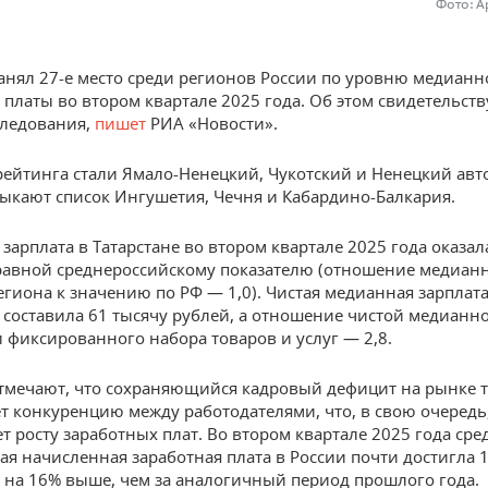
Фото: А
занял 27-е место среди регионов России по уровню медианн
 платы во втором квартале 2025 года. Об этом свидетельст
следования,
пишет
РИА «Новости».
ейтинга стали Ямало-Ненецкий, Чукотский и Ненецкий ав
мыкают список Ингушетия, Чечня и Кабардино-Балкария.
зарплата в Татарстане во втором квартале 2025 года оказал
авной среднероссийскому показателю (отношение медиан
егиона к значению по РФ — 1,0). Чистая медианная зарплата
 составила 61 тысячу рублей, а отношение чистой медианн
и фиксированного набора товаров и услуг — 2,8.
тмечают, что сохраняющийся кадровый дефицит на рынке 
т конкуренцию между работодателями, что, в свою очередь
ет росту заработных плат. Во втором квартале 2025 года сре
я начисленная заработная плата в России почти достигла 
о на 16% выше, чем за аналогичный период прошлого года.