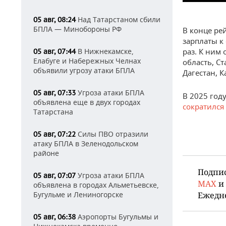
Над Татарстаном сбили
05 авг, 08:24
БПЛА — Минобороны РФ
В конце ре
зарплаты к
раз. К ним
В Нижнекамске,
05 авг, 07:44
Елабуге и Набережных Челнах
область, С
объявили угрозу атаки БПЛА
Дагестан, 
Угроза атаки БПЛА
05 авг, 07:33
В 2025 год
объявлена еще в двух городах
сократился
Татарстана
Силы ПВО отразили
05 авг, 07:22
атаку БПЛА в Зеленодольском
районе
Подпи
Угроза атаки БПЛА
05 авг, 07:07
MAX
и
объявлена в городах Альметьевске,
Ежедн
Бугульме и Лениногорске
Аэропорты Бугульмы и
05 авг, 06:38