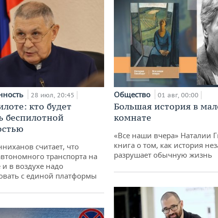
нность
Общество
28 июл, 20:45
01 авг, 00:00
илоте: кто будет
Большая история в ма
ь беспилотной
комнате
остью
«Все наши вчера» Наталии 
книга о том, как история не
ниханов считает, что
разрушает обычную жизнь
втономного транспорта на
 и в воздухе надо
овать с единой платформы