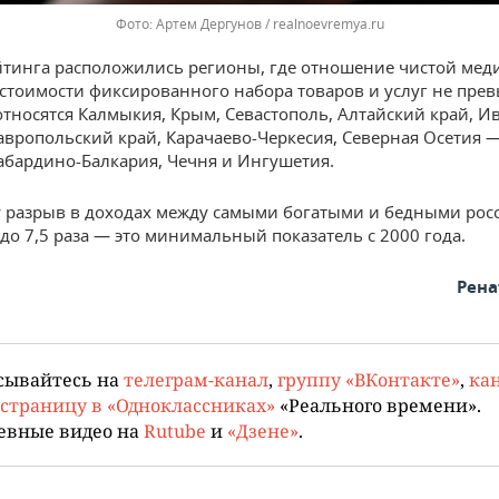
Артем Дергунов / realnoevremya.ru
йтинга расположились регионы, где отношение чистой ме
 стоимости фиксированного набора товаров и услуг не пре
 относятся Калмыкия, Крым, Севастополь, Алтайский край, И
тавропольский край, Карачаево-Черкесия, Северная Осетия 
Кабардино-Балкария, Чечня и Ингушетия.
у разрыв в доходах между самыми богатыми и бедными ро
до 7,5 раза — это минимальный показатель с 2000 года.
Рена
сывайтесь на
телеграм-канал
,
группу «ВКонтакте»
,
кан
страницу в «Одноклассниках»
«Реального времени».
евные видео на
Rutube
и
«Дзене»
.