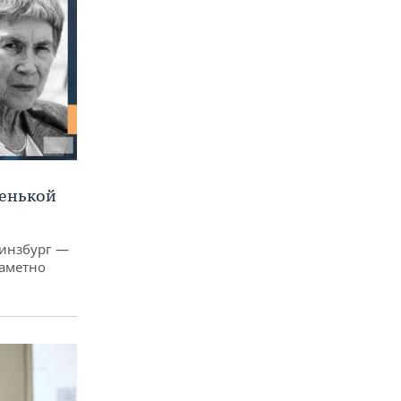
ленькой
Гинзбург —
заметно