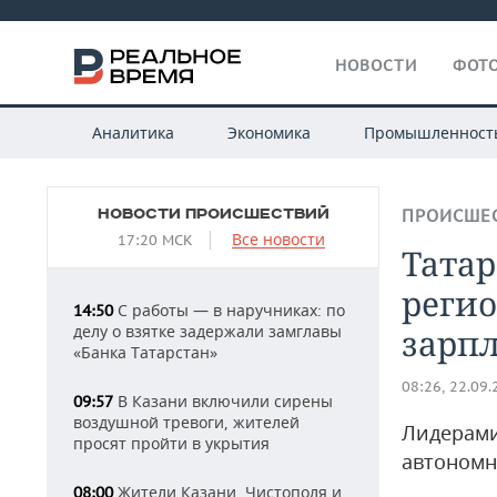
НОВОСТИ
ФОТО
Аналитика
Экономика
Промышленност
НОВОСТИ ПРОИСШЕСТВИЙ
ПРОИСШЕ
Все новости
17:20 МСК
Татар
реги
С работы — в наручниках: по
14:50
делу о взятке задержали замглавы
зарп
«Банка Татарстан»
08:26, 22.09
В Казани включили сирены
09:57
воздушной тревоги, жителей
Лидерами
просят пройти в укрытия
автономн
Жители Казани, Чистополя и
08:00