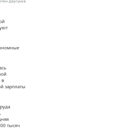
ртем Дергунов
ой
вуют
тономные
ась
ной
 в
ой зарплаты
труда
,
дняя
100 тысяч