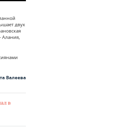
дианной
вышает двух
вановская
— Алания,
ссиянами
та Валеева
ал в