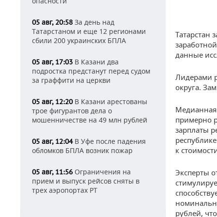
опасности
За день над
05 авг, 20:58
Татарстаном и еще 12 регионами
Татарстан 
сбили 200 украинских БПЛА
заработной
данные ис
В Казани два
05 авг, 17:03
подростка предстанут перед судом
Лидерами р
за граффити на церкви
округа. За
В Казани арестованы
05 авг, 12:20
Медианная 
трое фигурантов дела о
примерно р
мошенничестве на 49 млн рублей
зарплаты р
республике
В Уфе после падения
05 авг, 12:04
к стоимост
обломков БПЛА возник пожар
Ограничения на
05 авг, 11:56
Эксперты о
прием и выпуск рейсов сняты в
стимулируе
трех аэропортах РТ
способству
номинальна
рублей, чт