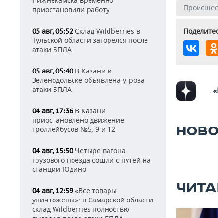
Нижнекамска временно
Происшес
приостановили работу
Поделитес
Склад Wildberries в
05 авг, 05:52
Тульской области загорелся после
атаки БПЛА
В Казани и
05 авг, 05:40
Зеленодольске объявлена угроза
атаки БПЛА
«
В Казани
04 авг, 17:36
приостановлено движение
НОВО
троллейбусов №5, 9 и 12
Четыре вагона
04 авг, 15:50
грузового поезда сошли с путей на
станции Юдино
ЧИТА
«Все товары
04 авг, 12:59
уничтожены»: в Самарской области
склад Wildberries полностью