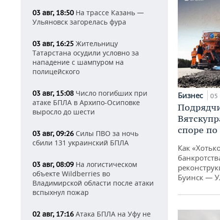
На трассе Казань —
03 авг, 18:50
Ульяновск загорелась фура
Жительницу
03 авг, 16:25
Татарстана осудили условно за
нападение с шампуром на
полицейского
Число погибших при
03 авг, 15:08
Бизнес
05 
атаке БПЛА в Архипо-Осиповке
Подрядчи
выросло до шести
Вятскупр
споре по
Силы ПВО за ночь
03 авг, 09:26
сбили 131 украинский БПЛА
Как «Хотьк
банкротства
На логистическом
03 авг, 08:09
реконструк
объекте Wildberries во
Буинск — У
Владимирской области после атаки
вспыхнул пожар
Атака БПЛА на Уфу не
02 авг, 17:16