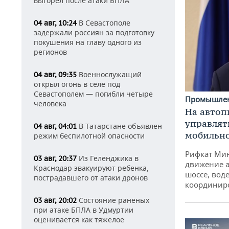
выгорел после атаки БПЛА
В Севастополе
04 авг, 10:24
задержали россиян за подготовку
покушения на главу одного из
регионов
Военнослужащий
04 авг, 09:35
открыл огонь в селе под
Севастополем — погибли четыре
Промышле
человека
На автоп
управлят
В Татарстане объявлен
04 авг, 04:01
мобильн
режим беспилотной опасности
Рифкат Мин
Из Геленджика в
03 авг, 20:37
движение а
Краснодар эвакуируют ребенка,
шоссе, воде
пострадавшего от атаки дронов
координир
Состояние раненых
03 авг, 20:02
при атаке БПЛА в Удмуртии
оценивается как тяжелое