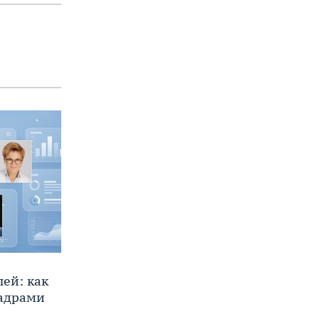
ей: как
кадрами