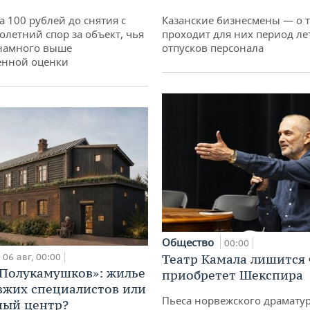
а 100 рублей до снятия с
Казанские бизнесмены — о т
олетний спор за объект, чья
проходит для них период ле
 намного выше
отпусков персонала
енной оценки
Общество
00:00
06 авг, 00:00
Театр Камала лишится 
«Полукамушков»: жилье
приобретет Шекспира
зжих специалистов или
Пьеса норвежского драматур
ный центр?