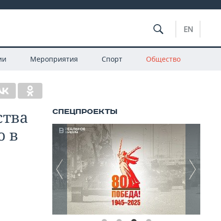
EN
ии
Мероприятия
Спорт
Общество
ства
о в
ы