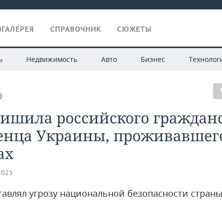
ГАЛЕРЕЯ
СПРАВОЧНИК
СЮЖЕТЫ
ь
Недвижимость
Авто
Бизнес
Технолог
О
лишила российского граждан
енца Украины, проживавшег
ах
2025
тавлял угрозу национальной безопасности стран