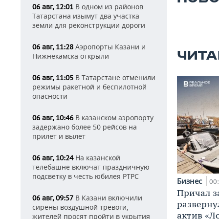
В одном из районов
06 авг, 12:01
Татарстана изымут два участка
земли для реконструкции дороги
Аэропорты Казани и
06 авг, 11:28
ЧИТА
Нижнекамска открыли
В Татарстане отменили
06 авг, 11:05
режимы ракетной и беспилотной
опасности
В казанском аэропорту
06 авг, 10:46
задержано более 50 рейсов на
прилет и вылет
На казанской
06 авг, 10:24
телебашне включат праздничную
подсветку в честь юбилея РТРС
Бизнес
00
Причал за
В Казани включили
06 авг, 09:57
разверну
сирены воздушной тревоги,
актив «Л
жителей просят пройти в укрытия