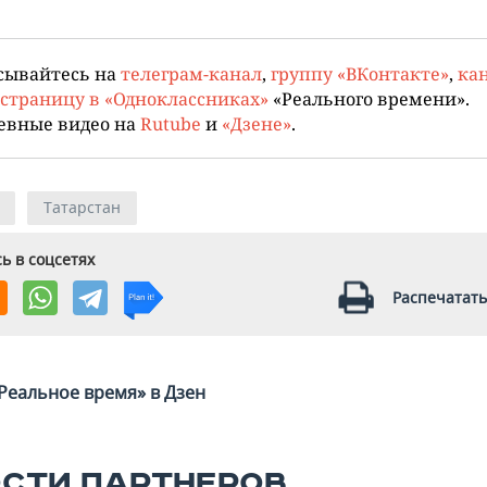
сывайтесь на
телеграм-канал
,
группу «ВКонтакте»
,
кан
страницу в «Одноклассниках»
«Реального времени».
евные видео на
Rutube
и
«Дзене»
.
Татарстан
ь в соцсетях
Распечатать
Реальное время» в Дзен
СТИ ПАРТНЕРОВ