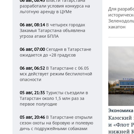
Власти Татарстана
06 авг, 08:45
разработали условия конкурса на
Для разраб
льготную аренду в ЦУМе
историческ
Зеленодоль
В четырех городах
06 авг, 08:14
хакатон
Закамья Татарстана объявлена
угроза атаки БПЛА
Сегодня в Татарстане
06 авг, 07:00
ожидается до +28 градусов
В Татарстане с 06.05
06 авг, 06:52
мск действует режим беспилотной
опасности
Туристы съездили в
05 авг, 21:35
Татарстан около 1,5 млн раз за
первое полугодие
Экономик
В Татарстане открыли
Камский 
05 авг, 20:46
сезон охоты на боровую и полевую
и «Флот 
дичь с подружейными собаками
нижней 