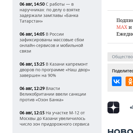
С работы — в
06 авг, 14:50
наручниках: по делу о взятке
задержали замглавы «Банка
Подпи
Татарстан»
MAX
и
Ежедн
В России
06 авг, 14:05
зафиксированы массовые сбои
онлайн-сервисов и мобильной
связи
Общество
В Казани капремонт
06 авг, 13:25
дворов по программе «Наш двор»
Поделитес
завершен на 90%
Власти
06 авг, 12:29
Великобритании ввели санкции
против «Озон Банка»
«
На участке М-12 от
06 авг, 12:15
Москвы до Казани увеличилось
число зон придорожного сервиса
НОВО