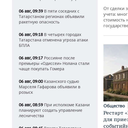
От сделки з
В пяти соседних с
06 авг, 09:39
учета: мног
Татарстаном регионах объявили
стоимость
ракетную опасность
государств
В четырех городах
06 авг, 09:18
Татарстана отменена угроза атаки
БПЛА
Россияне после
06 авг, 09:17
премьеры «Одиссеи» Нолана стали
чаще покупать Гомера
Казанского судью
06 авг, 09:00
Марселя Гафарова объявили в
розыск
При исполкоме Казани
06 авг, 08:59
Общество
планируют создать управление
Рестарт 
лесничества
для прие
событий