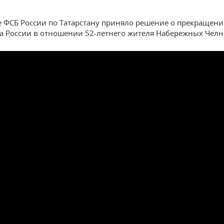
 ФСБ России по Татарстану приняло решение о прекращен
а России в отношении 52-летнего жителя Набережных Челн