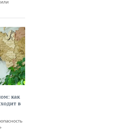
тили
ом: как
ходит в
зопасность
ь