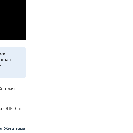
кое
ершал
и
йствия
а ОПК. Он
ья Жирнова