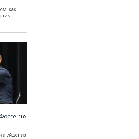
ом, как
тних
Фоссе, но
га уйдет из