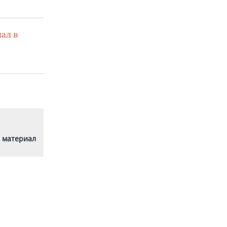
ал в
 материал