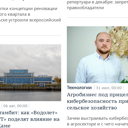
репертуара в декабре: запре
правообладатели
отки концепции реновации
ого квартала в
ске устроили всероссийский
Технологии
31 июл, 00:00
Агробизнес под прицел
кибербезопасность при
а
06 авг, 00:00
сельское хозяйство
гамбит: как «Водолет»
Зачем выстраивать кибербе
РТ» поделят влияние на
в агросекторе и с чего начат
Каме