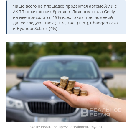
ВОДНЫЕ ВИДЫ СПОРТА
ОБРАЗОВАНИЕ
Чаще всего на площадке продаются автомобили с
АКПП от китайских брендов. Лидером стала Geely:
ХОККЕЙ С МЯЧОМ
ПРОИСШЕСТВИЯ
на нее приходится 19% всех таких предложений.
Далее следуют Tank (11%), GAC (11%), Changan (7%)
и Hyundai Solaris (4%).
Реальное время / realnoevremya.ru