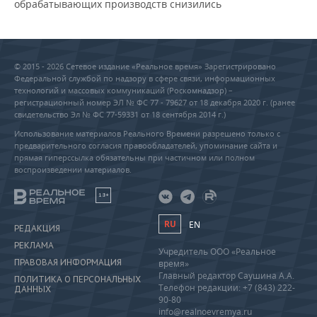
обрабатывающих производств снизились
© 2015 - 2026 Сетевое издание «Реальное время» Зарегистрировано
Федеральной службой по надзору в сфере связи, информационных
технологий и массовых коммуникаций (Роскомнадзор) –
регистрационный номер ЭЛ № ФС 77 - 79627 от 18 декабря 2020 г. (ранее
свидетельство Эл № ФС 77-59331 от 18 сентября 2014 г.)
Использование материалов Реального Времени разрешено только с
предварительного согласия правообладателей, упоминание сайта и
прямая гиперссылка обязательны при частичном или полном
воспроизведении материалов.
18+
RU
EN
РЕДАКЦИЯ
РЕКЛАМА
Учредитель ООО «Реальное
ПРАВОВАЯ ИНФОРМАЦИЯ
время»
Главный редактор Саушина А.А.
ПОЛИТИКА О ПЕРСОНАЛЬНЫХ
Телефон редакции: +7 (843) 222-
ДАННЫХ
90-80
info@realnoevremya.ru