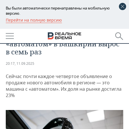
Вы были автоматически перенаправлены на мобильную
версию.
Перейти на полную версию
РЕГИОНЫ
АВТО
Спрос на новые машины с
БАШКОРТОСТАН
НОВОСТИ
«автоматом» в Башкирии вырос
ТАТАРСТАН
АНАЛИТИКА
в семь раз
УДМУРТИЯ
НОВОСТИ АНАЛИТИКИ
ЭКОНОМИКА
20:17, 11.09.2025
ДЕКЛАРАЦИИ О ДОХОДАХ
НОВОСТИ ЭКОНОМИКИ
ПРОМЫШЛЕННОСТЬ
Сейчас почти каждое четвертое объявление о
продаже нового автомобиля в регионе — это
КОРОЛИ ГОСЗАКАЗА ПФО
ФИНАНСЫ
НОВОСТИ
НЕДВИЖИМОСТЬ
машина с «автоматом». Их доля на рынке достигла
ПРОМЫШЛЕННОСТИ
23%
ВУЗЫ ТАТАРСТАНА
БАНКИ
НОВОСТИ НЕДВИЖИМОСТИ
АВТО
АГРОПРОМ
КОМУ ПРИНАДЛЕЖАТ
БЮДЖЕТ
НОВОСТИ АВТО
БИЗНЕС
ТОРГОВЫЕ ЦЕНТРЫ
МАШИНОСТРОЕНИЕ
ТАТАРСТАНА
ИНВЕСТИЦИИ
НОВОСТИ БИЗНЕСА
ТЕХНОЛОГИИ