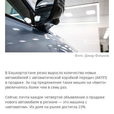
НЕФТЕХИМИЯ
РОЗНИЧНАЯ ТОРГОВЛЯ
НОВОСТИ ТЕХНОЛОГИЙ
МЕРОПРИЯТИЯ
НЕФТЬ
ТРАНСПОРТ
IT
НОВОСТИ МЕРОПРИЯТИЙ
СПОРТ
ОПК
УСЛУГИ
МЕДИА
ВЫЕЗДНАЯ РЕДАКЦИЯ
НОВОСТИ СПОРТА
ОБЩЕСТВО
ЭНЕРГЕТИКА
ТЕЛЕКОММУНИКАЦИИ
БИЗНЕС-БРАНЧИ
ФУТБОЛ
НОВОСТИ ОБЩЕСТВА
ФОТОГАЛЕРЕЯ
ONLINE-КОНФЕРЕНЦИИ
ХОККЕЙ
ВЛАСТЬ
Фото: Динар Фатыхов
СЮЖЕТЫ
ОТКРЫТАЯ ЛЕКЦИЯ
БАСКЕТБОЛ
ИНФРАСТРУКТУРА
СПРАВОЧНИК
В Башкортостане резко выросло количество новых
автомобилей с автоматической коробкой передач (АКПП)
ВОЛЕЙБОЛ
ИСТОРИЯ
СПИСОК ПЕРСОН
ПОЛНАЯ ВЕРСИЯ
в продаже. За год предложение таких машин на «Авито»
увеличилось более чем в семь раз.
КИБЕРСПОРТ
КУЛЬТУРА
СПИСОК КОМПАНИЙ
Сейчас почти каждое четвертое объявление о продаже
нового автомобиля в регионе — это машина с
ФИГУРНОЕ КАТАНИЕ
МЕДИЦИНА
«автоматом». Их доля на рынке достигла 23%.