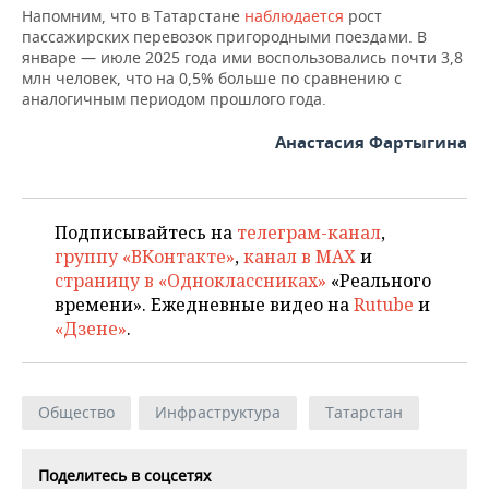
ВОДНЫЕ ВИДЫ СПОРТА
ОБРАЗОВАНИЕ
Напомним, что в Татарстане
наблюдается
рост
пассажирских перевозок пригородными поездами. В
ХОККЕЙ С МЯЧОМ
ПРОИСШЕСТВИЯ
январе — июле 2025 года ими воспользовались почти 3,8
млн человек, что на 0,5% больше по сравнению с
аналогичным периодом прошлого года.
Анастасия Фартыгина
Подписывайтесь на
телеграм-канал
,
группу «ВКонтакте»
,
канал в MAX
и
страницу в «Одноклассниках»
«Реального
времени». Ежедневные видео на
Rutube
и
«Дзене»
.
Общество
Инфраструктура
Татарстан
Поделитесь в соцсетях