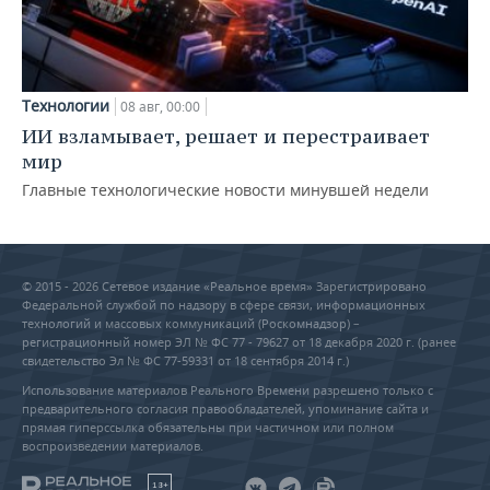
Технологии
08 авг, 00:00
ИИ взламывает, решает и перестраивает
мир
Главные технологические новости минувшей недели
© 2015 - 2026 Сетевое издание «Реальное время» Зарегистрировано
Федеральной службой по надзору в сфере связи, информационных
технологий и массовых коммуникаций (Роскомнадзор) –
регистрационный номер ЭЛ № ФС 77 - 79627 от 18 декабря 2020 г. (ранее
свидетельство Эл № ФС 77-59331 от 18 сентября 2014 г.)
Использование материалов Реального Времени разрешено только с
предварительного согласия правообладателей, упоминание сайта и
прямая гиперссылка обязательны при частичном или полном
воспроизведении материалов.
18+