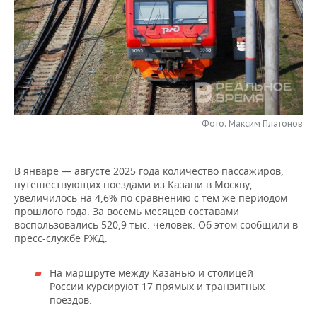
НЕФТЕХИМИЯ
РОЗНИЧНАЯ ТОРГОВЛЯ
НОВОСТИ ТЕХНОЛОГИЙ
МЕРОПРИЯТИЯ
НЕФТЬ
ТРАНСПОРТ
IT
НОВОСТИ МЕРОПРИЯТИЙ
СПОРТ
ОПК
УСЛУГИ
МЕДИА
ВЫЕЗДНАЯ РЕДАКЦИЯ
НОВОСТИ СПОРТА
ОБЩЕСТВО
ЭНЕРГЕТИКА
ТЕЛЕКОММУНИКАЦИИ
БИЗНЕС-БРАНЧИ
ФУТБОЛ
НОВОСТИ ОБЩЕСТВА
ФОТОГАЛЕРЕЯ
Фото: Максим Платонов
ONLINE-КОНФЕРЕНЦИИ
ХОККЕЙ
ВЛАСТЬ
СЮЖЕТЫ
В январе — августе 2025 года количество пассажиров,
путешествующих поездами из Казани в Москву,
ОТКРЫТАЯ ЛЕКЦИЯ
БАСКЕТБОЛ
ИНФРАСТРУКТУРА
СПРАВОЧНИК
увеличилось на 4,6% по сравнению с тем же периодом
прошлого года. За восемь месяцев составами
ВОЛЕЙБОЛ
ИСТОРИЯ
СПИСОК ПЕРСОН
ПОЛНАЯ ВЕРСИЯ
воспользовались 520,9 тыс. человек. Об этом сообщили в
пресс-службе РЖД.
КИБЕРСПОРТ
КУЛЬТУРА
СПИСОК КОМПАНИЙ
На маршруте между Казанью и столицей
ФИГУРНОЕ КАТАНИЕ
МЕДИЦИНА
России курсируют 17 прямых и транзитных
поездов.