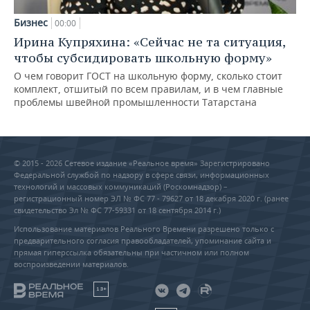
Бизнес
00:00
Ирина Купряхина: «Сейчас не та ситуация,
чтобы субсидировать школьную форму»
О чем говорит ГОСТ на школьную форму, сколько стоит
комплект, отшитый по всем правилам, и в чем главные
проблемы швейной промышленности Татарстана
© 2015 - 2026 Сетевое издание «Реальное время» Зарегистрировано
Федеральной службой по надзору в сфере связи, информационных
технологий и массовых коммуникаций (Роскомнадзор) –
регистрационный номер ЭЛ № ФС 77 - 79627 от 18 декабря 2020 г. (ранее
свидетельство Эл № ФС 77-59331 от 18 сентября 2014 г.)
Использование материалов Реального Времени разрешено только с
предварительного согласия правообладателей, упоминание сайта и
прямая гиперссылка обязательны при частичном или полном
воспроизведении материалов.
18+