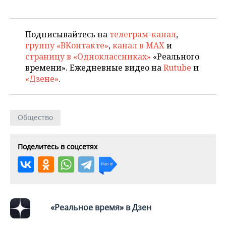
ВОДНЫЕ ВИДЫ СПОРТА
ОБРАЗОВАНИЕ
ХОККЕЙ С МЯЧОМ
ПРОИСШЕСТВИЯ
Подписывайтесь на
телеграм-канал
,
группу «ВКонтакте»
,
канал в MAX
и
страницу в «Одноклассниках»
«Реального
времени». Ежедневные видео на
Rutube
и
«Дзене»
.
Общество
Поделитесь в соцсетях
«Реальное время» в Дзен