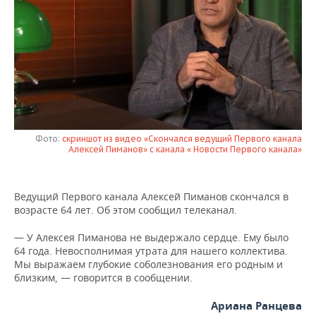
НЕФТЕХИМИЯ
РОЗНИЧНАЯ ТОРГОВЛЯ
НОВОСТИ ТЕХНОЛОГИЙ
МЕРОПРИЯТИЯ
НЕФТЬ
ТРАНСПОРТ
IT
НОВОСТИ МЕРОПРИЯТИЙ
СПОРТ
ОПК
УСЛУГИ
МЕДИА
ВЫЕЗДНАЯ РЕДАКЦИЯ
НОВОСТИ СПОРТА
ОБЩЕСТВО
ЭНЕРГЕТИКА
ТЕЛЕКОММУНИКАЦИИ
БИЗНЕС-БРАНЧИ
ФУТБОЛ
НОВОСТИ ОБЩЕСТВА
ФОТОГАЛЕРЕЯ
Фото:
скриншот из видео «Скончался ведущий Первого канала
Алексей Пиманов» с канала « Новости Первого канала»
ONLINE-КОНФЕРЕНЦИИ
ХОККЕЙ
ВЛАСТЬ
СЮЖЕТЫ
ОТКРЫТАЯ ЛЕКЦИЯ
БАСКЕТБОЛ
ИНФРАСТРУКТУРА
СПРАВОЧНИК
Ведущий Первого канала Алексей Пиманов скончался в
возрасте 64 лет. Об этом сообщил телеканал.
ВОЛЕЙБОЛ
ИСТОРИЯ
СПИСОК ПЕРСОН
ПОЛНАЯ ВЕРСИЯ
— У Алексея Пиманова не выдержало сердце. Ему было
64 года. Невосполнимая утрата для нашего коллектива.
КИБЕРСПОРТ
КУЛЬТУРА
СПИСОК КОМПАНИЙ
Мы выражаем глубокие соболезнования его родным и
близким, — говорится в сообщении.
ФИГУРНОЕ КАТАНИЕ
МЕДИЦИНА
Ариана Ранцева