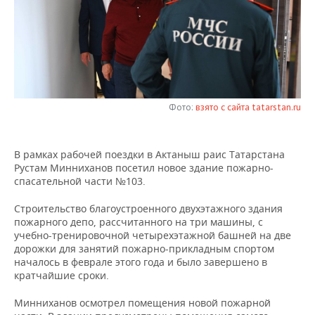
НЕФТЕХИМИЯ
РОЗНИЧНАЯ ТОРГОВЛЯ
НОВОСТИ ТЕХНОЛОГИЙ
МЕРОПРИЯТИЯ
НЕФТЬ
ТРАНСПОРТ
IT
НОВОСТИ МЕРОПРИЯТИЙ
СПОРТ
ОПК
УСЛУГИ
МЕДИА
ВЫЕЗДНАЯ РЕДАКЦИЯ
НОВОСТИ СПОРТА
ОБЩЕСТВО
ЭНЕРГЕТИКА
Фото:
взято с сайта tatarstan.ru
ТЕЛЕКОММУНИКАЦИИ
БИЗНЕС-БРАНЧИ
ФУТБОЛ
НОВОСТИ ОБЩЕСТВА
ФОТОГАЛЕРЕЯ
В рамках рабочей поездки в Актаныш раис Татарстана
ONLINE-КОНФЕРЕНЦИИ
ХОККЕЙ
ВЛАСТЬ
СЮЖЕТЫ
Рустам Минниханов посетил новое здание пожарно-
спасательной части №103.
ОТКРЫТАЯ ЛЕКЦИЯ
БАСКЕТБОЛ
ИНФРАСТРУКТУРА
СПРАВОЧНИК
Строительство благоустроенного двухэтажного здания
ВОЛЕЙБОЛ
ИСТОРИЯ
СПИСОК ПЕРСОН
ПОЛНАЯ ВЕРСИЯ
пожарного депо, рассчитанного на три машины, с
учебно-тренировочной четырехэтажной башней на две
дорожки для занятий пожарно-прикладным спортом
КИБЕРСПОРТ
КУЛЬТУРА
СПИСОК КОМПАНИЙ
началось в феврале этого года и было завершено в
кратчайшие сроки.
ФИГУРНОЕ КАТАНИЕ
МЕДИЦИНА
Минниханов осмотрел помещения новой пожарной