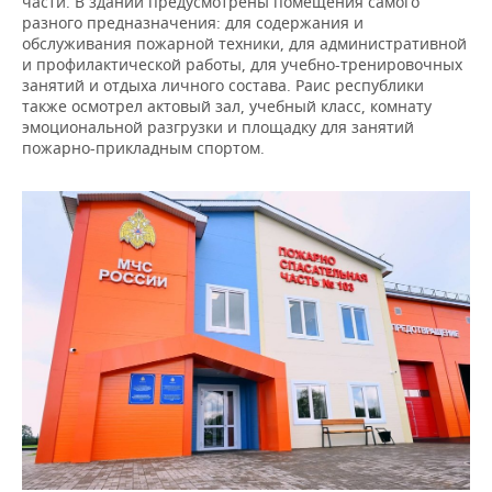
части. В здании предусмотрены помещения самого
ВОДНЫЕ ВИДЫ СПОРТА
ОБРАЗОВАНИЕ
разного предназначения: для содержания и
обслуживания пожарной техники, для административной
ХОККЕЙ С МЯЧОМ
ПРОИСШЕСТВИЯ
и профилактической работы, для учебно-тренировочных
занятий и отдыха личного состава. Раис республики
также осмотрел актовый зал, учебный класс, комнату
эмоциональной разгрузки и площадку для занятий
пожарно-прикладным спортом.