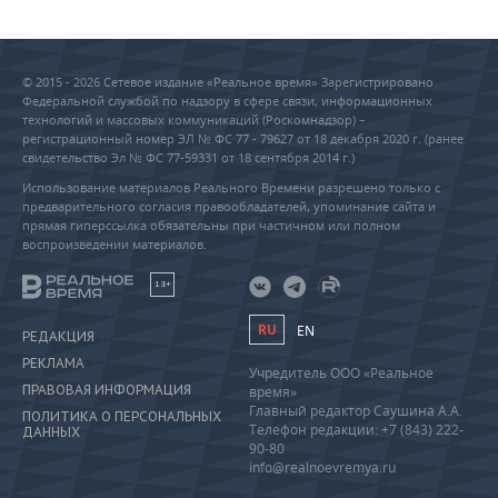
© 2015 - 2026 Сетевое издание «Реальное время» Зарегистрировано
Федеральной службой по надзору в сфере связи, информационных
технологий и массовых коммуникаций (Роскомнадзор) –
регистрационный номер ЭЛ № ФС 77 - 79627 от 18 декабря 2020 г. (ранее
свидетельство Эл № ФС 77-59331 от 18 сентября 2014 г.)
Использование материалов Реального Времени разрешено только с
предварительного согласия правообладателей, упоминание сайта и
прямая гиперссылка обязательны при частичном или полном
воспроизведении материалов.
18+
RU
EN
РЕДАКЦИЯ
РЕКЛАМА
Учредитель ООО «Реальное
ПРАВОВАЯ ИНФОРМАЦИЯ
время»
Главный редактор Саушина А.А.
ПОЛИТИКА О ПЕРСОНАЛЬНЫХ
Телефон редакции: +7 (843) 222-
ДАННЫХ
90-80
info@realnoevremya.ru