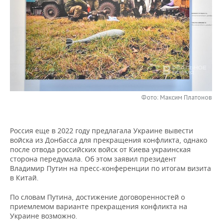
НЕФТЕХИМИЯ
РОЗНИЧНАЯ ТОРГОВЛЯ
НОВОСТИ ТЕХНОЛОГИЙ
МЕРОПРИЯТИЯ
НЕФТЬ
ТРАНСПОРТ
IT
НОВОСТИ МЕРОПРИЯТИЙ
СПОРТ
ОПК
УСЛУГИ
МЕДИА
ВЫЕЗДНАЯ РЕДАКЦИЯ
НОВОСТИ СПОРТА
ОБЩЕСТВО
ЭНЕРГЕТИКА
ТЕЛЕКОММУНИКАЦИИ
БИЗНЕС-БРАНЧИ
ФУТБОЛ
НОВОСТИ ОБЩЕСТВА
ФОТОГАЛЕРЕЯ
Фото: Максим Платонов
ONLINE-КОНФЕРЕНЦИИ
ХОККЕЙ
ВЛАСТЬ
СЮЖЕТЫ
Россия еще в 2022 году предлагала Украине вывести
ОТКРЫТАЯ ЛЕКЦИЯ
БАСКЕТБОЛ
ИНФРАСТРУКТУРА
СПРАВОЧНИК
войска из Донбасса для прекращения конфликта, однако
после отвода российских войск от Киева украинская
ВОЛЕЙБОЛ
ИСТОРИЯ
СПИСОК ПЕРСОН
ПОЛНАЯ ВЕРСИЯ
сторона передумала. Об этом заявил президент
Владимир Путин на пресс-конференции по итогам визита
в Китай.
КИБЕРСПОРТ
КУЛЬТУРА
СПИСОК КОМПАНИЙ
По словам Путина, достижение договоренностей о
ФИГУРНОЕ КАТАНИЕ
МЕДИЦИНА
приемлемом варианте прекращения конфликта на
Украине возможно.