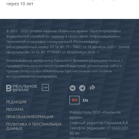
через 10 лет
© 2015 - 2026 Сетевое издание «Реальное время» Зарегистрировано
Федеральной службой по надзору в сфере связи, информационных
технологий и массовых коммуникаций (Роскомнадзор) –
регистрационный номер ЭЛ № ФС 77 - 79627 от 18 декабря 2020 г. (ранее
свидетельство Эл № ФС 77-59331 от 18 сентября 2014 г.)
Использование материалов Реального Времени разрешено только с
предварительного согласия правообладателей, упоминание сайта и
прямая гиперссылка обязательны при частичном или полном
воспроизведении материалов.
18+
RU
EN
РЕДАКЦИЯ
РЕКЛАМА
Учредитель ООО «Реальное
ПРАВОВАЯ ИНФОРМАЦИЯ
время»
Главный редактор Саушина А.А.
ПОЛИТИКА О ПЕРСОНАЛЬНЫХ
Телефон редакции: +7 (843) 222-
ДАННЫХ
90-80
info@realnoevremya.ru