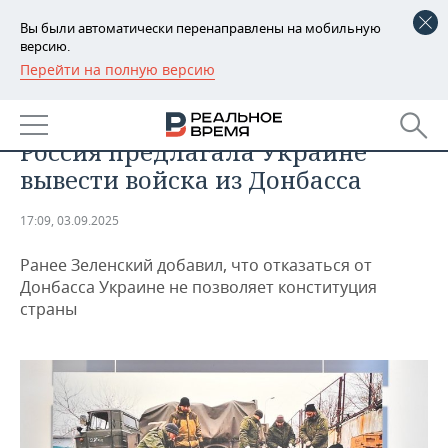
Вы были автоматически перенаправлены на мобильную
версию.
Перейти на полную версию
РЕГИОНЫ
ОБЩЕСТВО
Путин заявил, что в 2022 году
БАШКОРТОСТАН
НОВОСТИ
Россия предлагала Украине
ТАТАРСТАН
АНАЛИТИКА
вывести войска из Донбасса
УДМУРТИЯ
НОВОСТИ АНАЛИТИКИ
ЭКОНОМИКА
17:09, 03.09.2025
ДЕКЛАРАЦИИ О ДОХОДАХ
НОВОСТИ ЭКОНОМИКИ
ПРОМЫШЛЕННОСТЬ
Ранее Зеленский добавил, что отказаться от
Донбасса Украине не позволяет конституция
КОРОЛИ ГОСЗАКАЗА ПФО
ФИНАНСЫ
НОВОСТИ
НЕДВИЖИМОСТЬ
страны
ПРОМЫШЛЕННОСТИ
ВУЗЫ ТАТАРСТАНА
БАНКИ
НОВОСТИ НЕДВИЖИМОСТИ
АВТО
АГРОПРОМ
КОМУ ПРИНАДЛЕЖАТ
БЮДЖЕТ
НОВОСТИ АВТО
БИЗНЕС
ТОРГОВЫЕ ЦЕНТРЫ
МАШИНОСТРОЕНИЕ
ТАТАРСТАНА
ИНВЕСТИЦИИ
НОВОСТИ БИЗНЕСА
ТЕХНОЛОГИИ