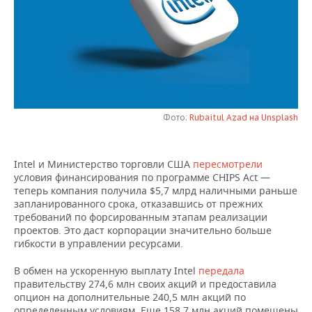
НЕФТЕХИМИЯ
РОЗНИЧНАЯ ТОРГОВЛЯ
НОВОСТИ ТЕХНОЛОГИЙ
МЕРОПРИЯТИЯ
НЕФТЬ
ТРАНСПОРТ
IT
НОВОСТИ МЕРОПРИЯТИЙ
СПОРТ
ОПК
УСЛУГИ
МЕДИА
ВЫЕЗДНАЯ РЕДАКЦИЯ
НОВОСТИ СПОРТА
ОБЩЕСТВО
ЭНЕРГЕТИКА
Фото:
Rubaitul Azad на Unsplash
ТЕЛЕКОММУНИКАЦИИ
БИЗНЕС-БРАНЧИ
ФУТБОЛ
НОВОСТИ ОБЩЕСТВА
ФОТОГАЛЕРЕЯ
ONLINE-КОНФЕРЕНЦИИ
ХОККЕЙ
ВЛАСТЬ
СЮЖЕТЫ
Intel и Министерство торговли США
пересмотрели
условия финансирования по программе CHIPS Act —
ОТКРЫТАЯ ЛЕКЦИЯ
БАСКЕТБОЛ
ИНФРАСТРУКТУРА
СПРАВОЧНИК
теперь компания получила $5,7 млрд наличными раньше
запланированного срока, отказавшись от прежних
требований по форсированным этапам реализации
ВОЛЕЙБОЛ
ИСТОРИЯ
СПИСОК ПЕРСОН
ПОЛНАЯ ВЕРСИЯ
проектов. Это даст корпорации значительно больше
гибкости в управлении ресурсами.
КИБЕРСПОРТ
КУЛЬТУРА
СПИСОК КОМПАНИЙ
В обмен на ускоренную выплату Intel
передала
ФИГУРНОЕ КАТАНИЕ
МЕДИЦИНА
правительству 274,6 млн своих акций и предоставила
опцион на дополнительные 240,5 млн акций по
определенным условиям. Еще 158,7 млн акций помещены